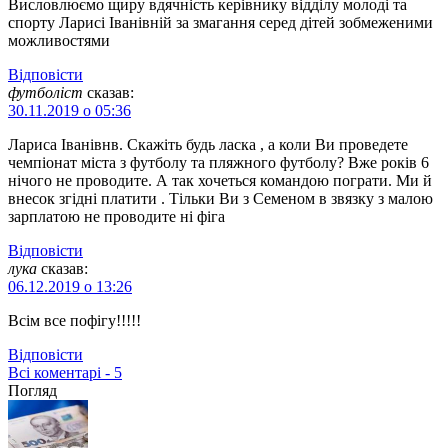
Висловлюємо щиру вдячність керівнику відділу молоді та
спорту Ларисі Іванівній за змагання серед дітей зобмеженими
можливостями
Відповіcти
футболіст
сказав:
30.11.2019 о 05:36
Лариса Іванівнв. Скажіть будь ласка , а коли Ви проведете
чемпіонат міста з футболу та пляжного футболу? Вже років 6
нічого не проводите. А так хочеться командою пограти. Ми й
внесок згідні платити . Тільки Ви з Семеном в звязку з малою
зарплатою не проводите ні фіга
Відповіcти
лука
сказав:
06.12.2019 о 13:26
Всім все пофігу!!!!!
Відповіcти
Всі коментарі - 5
Погляд