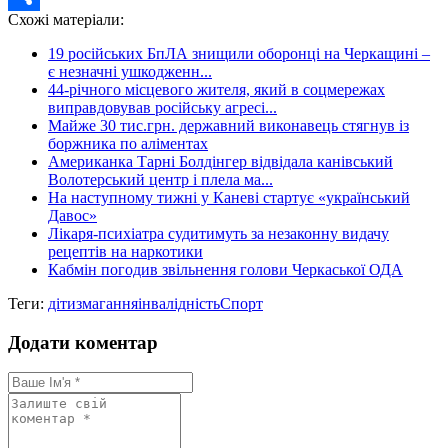
Схожі матеріали:
Share
19 російських БпЛА знищили оборонці на Черкащині –
є незначні ушкодженн...
44-річного місцевого жителя, який в соцмережах
виправдовував російську агресі...
Майже 30 тис.грн. державний виконавець стягнув із
боржника по аліментах
Американка Тарні Болдінгер відвідала канівський
Волотерський центр і плела ма...
На наступному тижні у Каневі стартує «український
Давос»
Лікаря-психіатра судитимуть за незаконну видачу
рецептів на наркотики
Кабмін погодив звільнення голови Черкаської ОДА
Теги:
діти
змагання
інвалідність
Спорт
Додати коментар