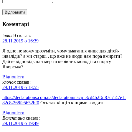
Коментарі
інвалід
сказав:
28.11.2019 о 16:39
Я одне не можу зрозуміти, чому змагання лише для дітей-
інвалідів? а ми старші , що вже не люди нам пора вмирати?
Дайте відповідь пан мер та керівник молоді та спорту
Яворська?
Відповіcти
клочок
сказав:
29.11.2019 о 18:55
https://declarations.com.ua/declaration/nacp_3cd4b2f6-87c7-47e1-
82c8-268fc5652bf0
Ось так кінці з кінцями зводить
Відповіcти
Валентина
сказав:
29.11.2019 о 19:49