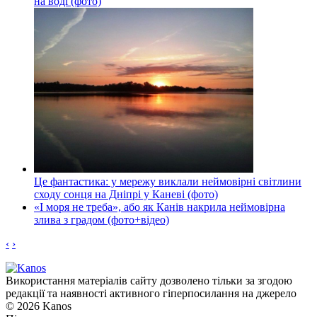
на воді (фото)
Це фантастика: у мережу виклали неймовірні світлини
сходу сонця на Дніпрі у Каневі (фото)
«І моря не треба», або як Канів накрила неймовірна
злива з градом (фото+відео)
‹
›
Використання матеріалів сайту дозволено тільки за згодою
редакції та наявності активного гіперпосилання на джерело
© 2026 Kanos