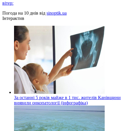
вітер:
Погода на 10 днів від
sinoptik.ua
Інтерактив
За останні 5 років майже в 1 тис. жителів Канівщини
виявили онкопатології (інфографіка)