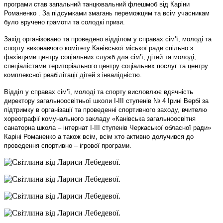
програми став запальний танцювальний флешмоб від Каріни
Романенко . За підсумками змагань переможцям та всім учасникам
було вручено грамоти та солодкі призи.
Захід організовано та проведено відділом у справах сім’ї, молоді та
спорту виконавчого комітету Канівської міської ради спільно з
фахівцями центру соціальних служб для сім’ї, дітей та молоді,
спеціалістами територіального центру соціальних послуг та центру
комплексної реабілітації дітей з інвалідністю.
Відділ у справах сім’ї, молоді та спорту висловлює вдячність
директору загальноосвітньої школи І-ІІІ ступенів № 4 Ірині Вербі за
підтримку в організації та проведенні спортивного заходу, вчителю
хореографії комунального закладу «Канівська загальноосвітня
санаторна школа – інтернат І-ІІІ ступенів Черкаської обласної ради»
Каріні Романенко а також всім, всім хто активно долучився до
проведення спортивно – ігрової програми.