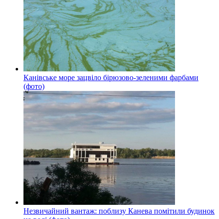
Канівське море зацвіло бірюзово-зеленими фарбами
(фото)
Незвичайний вантаж: поблизу Канева помітили будинок