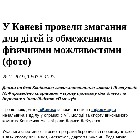
У Каневі провели змагання
для дітей із обмеженими
фізичними можливостями
(фото)
28.11.2019, 13:07
5
3 233
Днями на базі Канівської загальноосвітньої школи І-ІІІ ступенів
№ 4 проведено спортивно – ігрову програму для дітей та
дорослих з інвалідністю «Я можу!».
Про це повідомляє
«Kanos»
із посиланням на
інформацію
начальника відділу у справах сім’ї, молоді та спорту виконавчого
комітету Канівської міської ради Лариси Лебедєвої.
Учасники спортивно – ігрової програми боролися за перемогу в таких
видах спорту як шашки, баскетбол, дартс та боулінг. Родзинкою