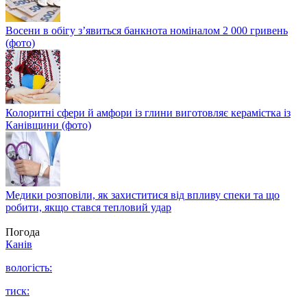
Восени в обігу з’явиться банкнота номіналом 2 000 гривень
(фото)
Колоритні сфери й амфори із глини виготовляє керамістка із
Канівщини (фото)
Медики розповіли, як захиститися від впливу спеки та що
робити, якщо стався тепловий удар
Погода
Канів
вологість:
тиск: