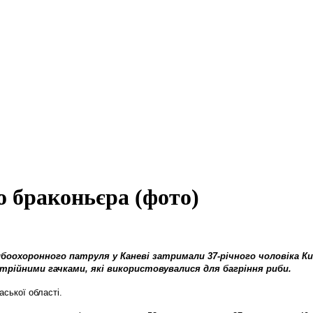
о браконьєра (фото)
 рибоохоронного патруля у Каневі затримали 37-річного чоловіка К
трійними гачками, які використовувалися для багріння риби.
аської області.