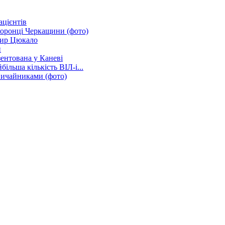
ацієнтів
хоронці Черкащини (фото)
мир Цюкало
и
зентована у Каневі
ільша кількість ВІЛ-і...
вичайниками (фото)