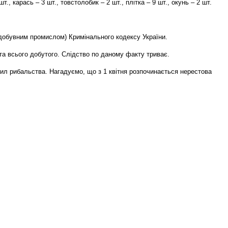
, карась – 3 шт., товстолобик – 2 шт., плітка – 9 шт., окунь – 2 шт.
 добувним промислом) Кримінального кодексу України.
 та всього добутого. Слідство по даному факту триває.
ил рибальства. Нагадуємо, що з 1 квітня розпочинається нерестова