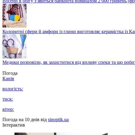
Восени в обігу з’явиться банкнота номіналом 2 000 гривень (фо
Колоритні сфери й амфори із глини виготовляє керамістка із К
Медики розповіли, як захиститися від впливу спеки та що роби
Погода
Канів
вологість:
тиск:
вітер:
Погода на 10 днів від
sinoptik.ua
Інтерактив