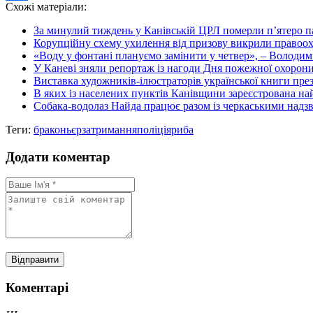
Схожі матеріали:
Share
За минулий тиждень у Канівській ЦРЛ померли п’ятеро п
Корупційну схему ухилення від призову викрили правоо
«Воду у фонтані плануємо замінити у четвер», – Володи
У Каневі зняли репортаж із нагоди Дня пожежної охорон
Виставка художників-ілюстраторів української книги пре
В яких із населених пунктів Канівщини зареєстрована найб
Собака-водолаз Найда працює разом із черкаськими надз
Теги:
браконьєр
затримання
поліція
риба
Додати коментар
Коментарі