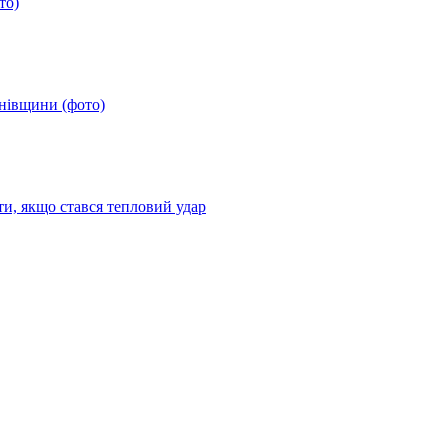
то)
анівщини (фото)
ти, якщо стався тепловий удар