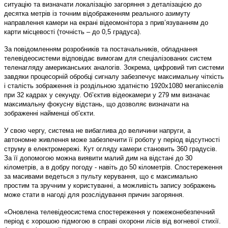
ситуацію та визначати локалізацію загоряння з деталізацією до
десятка метрів із точним відображенням реального азимуту
направлення камери на екрані відеомонітора з прив’язуванням до
карти місцевості (точність – до 0,5 градуса).
За повідомленням розробників та постачальників, обладнання
телевідеосистеми відповідає вимогам для спеціалізованих систем
теленагляду американських аналогів. Зокрема, цифровий тип системи
завдяки процесорній обробці сигналу забезпечує максимальну чіткість
і сталість зображення із роздільною здатністю 1920х1080 мегапікселів
при 32 кадрах у секунду. Об’єктив відеокамери у 279 мм визначає
максимальну фокусну відстань, що дозволяє визначати на
зображенні найменші об’єкти.
У свою чергу, система не вибаглива до величини напруги, а
автономне живлення може забезпечити її роботу у період відсутності
струму в електромережі. Кут огляду камери становить 360 градусів.
За її допомогою можна виявити малий дим на відстані до 30
кілометрів, а в добру погоду - навіть до 50 кілометрів. Спостереження
за масивами ведеться з пульту керування, що є максимально
простим та зручним у користуванні, а можливість запису зображень
може стати в нагоді для розслідування причин загоряння.
«Оновлена телевідеосистема спостереження у пожежонебезпечний
період є хорошою підмогою в справі охорони лісів від вогневої стихії.