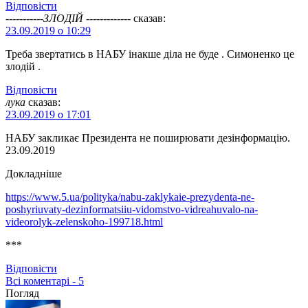
Відповіcти
-----------ЗЛОДІЙ -------------
сказав:
23.09.2019 о 10:29
Треба звертатись в НАБУ інакше діла не буде . Симоненко це
злодій .
Відповіcти
лука
сказав:
23.09.2019 о 17:01
НАБУ закликає Президента не поширювати дезінформацію.
23.09.2019
Докладніше
https://www.5.ua/polityka/nabu-zaklykaie-prezydenta-ne-
poshyriuvaty-dezinformatsiiu-vidomstvo-vidreahuvalo-na-
videorolyk-zelenskoho-199718.html
***
Відповіcти
Всі коментарі - 5
Погляд