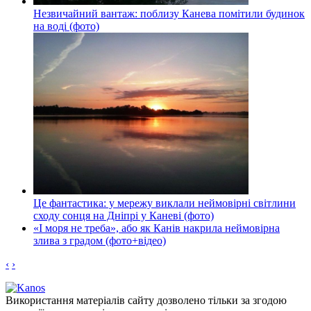
Незвичайний вантаж: поблизу Канева помітили будинок
на воді (фото)
Це фантастика: у мережу виклали неймовірні світлини
сходу сонця на Дніпрі у Каневі (фото)
«І моря не треба», або як Канів накрила неймовірна
злива з градом (фото+відео)
‹
›
Використання матеріалів сайту дозволено тільки за згодою