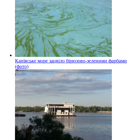
Канівське море зацвіло бірюзово-зеленими фарбами
(фото)