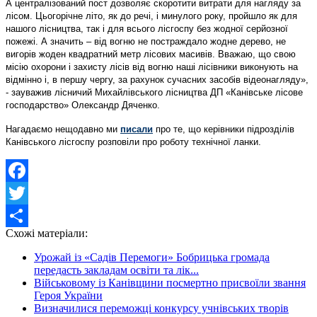
А централізований пост дозволяє скоротити витрати для нагляду за
лісом. Цьогорічне літо, як до речі, і минулого року, пройшло як для
нашого лісництва, так і для всього лісгоспу без жодної серйозної
пожежі. А значить – від вогню не постраждало жодне дерево, не
вигорів жоден квадратний метр лісових масивів. Вважаю, що свою
місію охорони і захисту лісів від вогню наші лісівники виконують на
відмінно і, в першу чергу, за рахунок сучасних засобів відеонагляду»,
- зауважив лісничий Михайлівського лісництва ДП «Канівське лісове
господарство» Олександр Дяченко.
Нагадаємо нещодавно ми
писали
про те, що керівники підрозділів
Канівського лісгоспу розповіли про роботу технічної ланки.
Facebook
Twitter
Схожі матеріали:
Share
Урожай із «Садів Перемоги» Бобрицька громада
передасть закладам освіти та лік...
Військовому із Канівщини посмертно присвоїли звання
Героя України
Визначилися переможці конкурсу учнівських творів