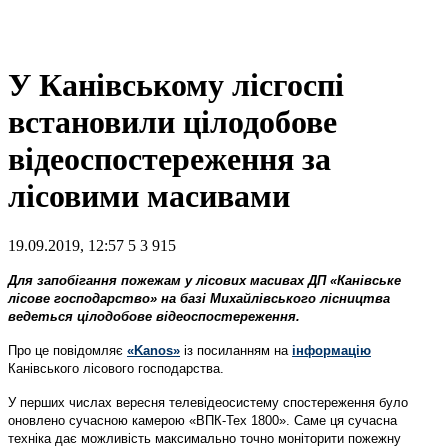
У Канівському лісгоспі
встановили цілодобове
відеоспостереження за
лісовими масивами
19.09.2019, 12:57
5
3 915
Для запобігання пожежам у лісових масивах ДП «Канівське
лісове господарство» на базі Михайлівського лісництва
ведеться цілодобове відеоспостереження.
Про це повідомляє
«Kanos»
із посиланням на
інформацію
Канівського лісового господарства.
У перших числах вересня телевідеосистему спостереження було
оновлено сучасною камерою «ВПК-Тех 1800». Саме ця сучасна
техніка дає можливість максимально точно моніторити пожежну