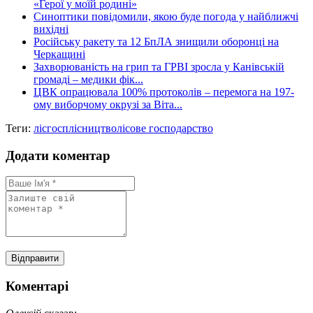
«Герої у моїй родині»
Синоптики повідомили, якою буде погода у найближчі
вихідні
Російську ракету та 12 БпЛА знищили оборонці на
Черкащині
Захворюваність на грип та ГРВІ зросла у Канівській
громаді – медики фік...
ЦВК опрацювала 100% протоколів – перемога на 197-
ому виборчому окрузі за Віта...
Теги:
лісгосп
лісництво
лісове господарство
Додати коментар
Коментарі