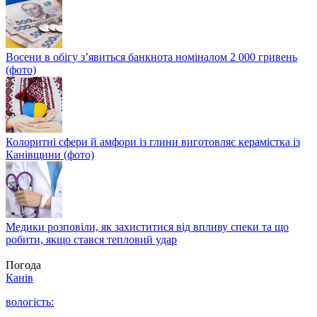
Восени в обігу з’явиться банкнота номіналом 2 000 гривень
(фото)
Колоритні сфери й амфори із глини виготовляє керамістка із
Канівщини (фото)
Медики розповіли, як захиститися від впливу спеки та що
робити, якщо стався тепловий удар
Погода
Канів
вологість: