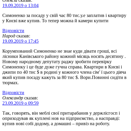
Олексій
сказав:
19.09.2019 о 13:04
Симоненко за посаду у свій час 80 тис.у.е заплатив і квартиру
у Києві вже купив. То тепер можна й камери купити
Відповіcти
Народ
сказав:
19.09.2019 о 17:45
Корумпований Симоненко не знае куди дівати гроші, всі
лісники Канівського району кожний місяць носять десятину .
Новому народному депутату раджу зробити перевірку
Симоненку і це буде дуже гучна справа. Квартири в Києві і
джипи по 40 тис $ в родині у кожного члена сім’ ї цього діяча
який купив посаду кажуть за 80 тис $. Вори.Повинні сидіти в
тюрмах.
Відповіcти
Олександр
сказав:
23.09.2019 о 09:59
Так, говорять, він меблі свої притарабанив у держлісгосп і
оприходував як куплені нов на підприємство, а насправді:
купив нові собі додому, а домашні – привіз на роботу.