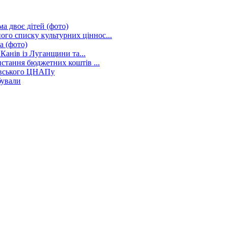
а двоє дітей (фото)
о списку культурних ціннос...
а (фото)
Канів із Луганщини та...
стання бюджетних коштів ...
нівського ЦНАПу
бували