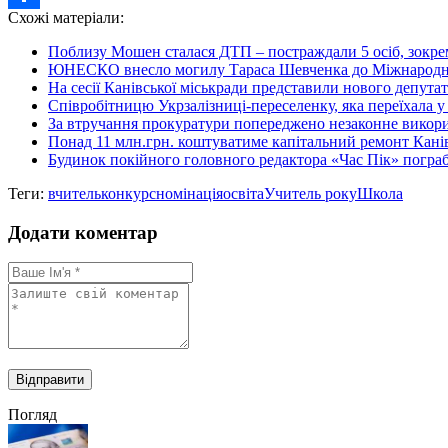
Схожі матеріали:
Share
Поблизу Мошен сталася ДТП – постраждали 5 осіб, зокрем
ЮНЕСКО внесло могилу Тараса Шевченка до Міжнародног
На сесії Канівської міськради представили нового депутат
Cпівробітницю Укрзалізниці-переселенку, яка переїхала у 
За втручання прокуратури попереджено незаконне викори
Понад 11 млн.грн. коштуватиме капітальний ремонт Ка
Будинок покійного головного редактора «Час Пік» погра
Теги:
вчитель
конкурс
номінація
освіта
Учитель року
Школа
Додати коментар
Погляд