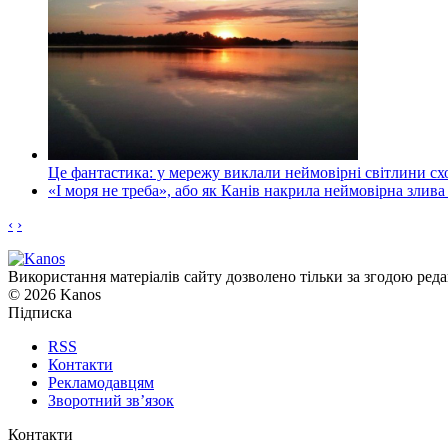
Це фантастика: у мережу виклали неймовірні світлини схо
«І моря не треба», або як Канів накрила неймовірна злива
‹
›
Використання матеріалів сайту дозволено тільки за згодою реда
© 2026 Kanos
Підписка
RSS
Контакти
Рекламодавцям
Зворотний зв’язок
Контакти