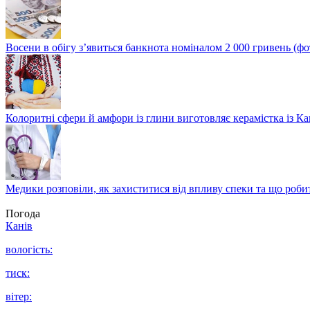
Восени в обігу з’явиться банкнота номіналом 2 000 гривень (фо
Колоритні сфери й амфори із глини виготовляє керамістка із К
Медики розповіли, як захиститися від впливу спеки та що роби
Погода
Канів
вологість:
тиск:
вітер: