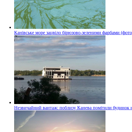
Канівське море зацвіло бірюзово-зеленими фарбами (фото
Незвичайний вантаж: поблизу Канева помітили будинок н