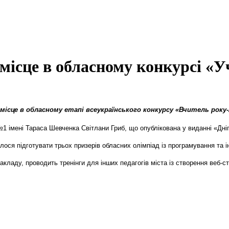
 місце в обласному конкурсі «
сце в обласному етапі всеукраїнського конкурсу «Вчитель року-2
 імені Тараса Шевченка Світлани Гриб, що опублікована у виданні «Дніп
лося підготувати трьох призерів обласних олімпіад із програмування та 
кладу, проводить тренінги для інших педагогів міста із створення веб-ст