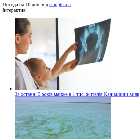
Погода на 10 днів від
sinoptik.ua
Інтерактив
За останні 5 років майже в 1 тис. жителів Канівщини вияв