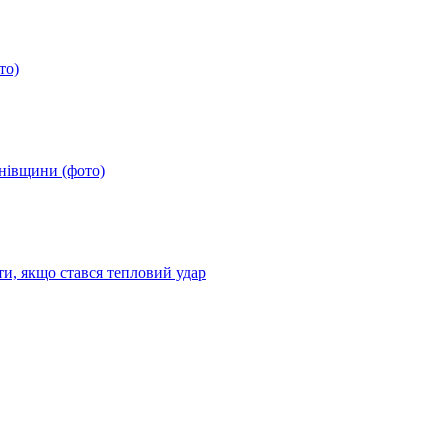
то)
анівщини (фото)
ти, якщо стався тепловий удар