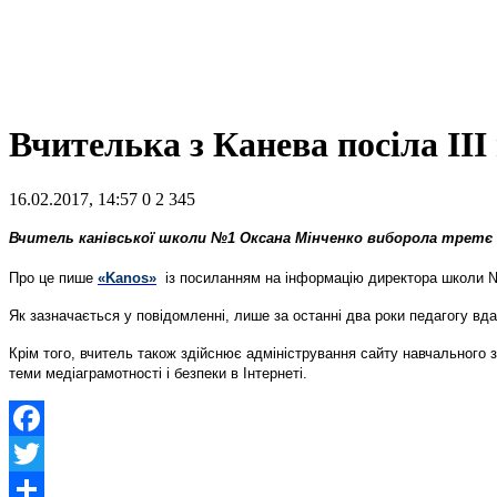
Вчителька з Канева посіла ІІІ
16.02.2017, 14:57
0
2 345
Вчитель канівської школи №1 Оксана Мінченко виборола третє мі
Про це пише
«Kanos»
із посиланням на інформацію директора школи №1
Як зазначається у повідомленні, лише за останні два роки педагогу вда
Крім того, вчитель також здійснює адміністрування сайту навчального за
теми медіаграмотності і безпеки в Інтернеті.
Facebook
Twitter