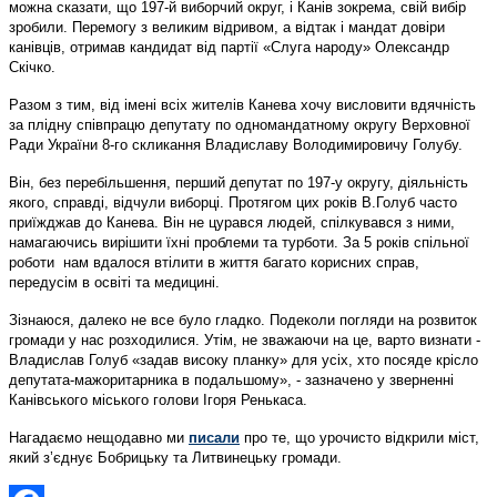
можна сказати, що 197-й виборчий округ, і Канів зокрема, свій вибір
зробили. Перемогу з великим відривом, а відтак і мандат довіри
канівців, отримав кандидат від партії «Слуга народу» Олександр
Скічко.
Разом з тим, від імені всіх жителів Канева хочу висловити вдячність
за плідну співпрацю депутату по одномандатному округу Верховної
Ради України 8-го скликання Владиславу Володимировичу Голубу.
Він, без перебільшення, перший депутат по 197-у округу, діяльність
якого, справді, відчули виборці. Протягом цих років В.Голуб часто
приїжджав до Канева. Він не цурався людей, спілкувався з ними,
намагаючись вирішити їхні проблеми та турботи. За 5 років спільної
роботи нам вдалося втілити в життя багато корисних справ,
передусім в освіті та медицині.
Зізнаюся, далеко не все було гладко. Подеколи погляди на розвиток
громади у нас розходилися. Утім, не зважаючи на це, варто визнати -
Владислав Голуб «задав високу планку» для усіх, хто посяде крісло
депутата-мажоритарника в подальшому», - зазначено у зверненні
Канівського міського голови Ігоря Ренькаса.
Нагадаємо нещодавно ми
писали
про те, що урочисто відкрили міст,
який з’єднує Бобрицьку та Литвинецьку громади.