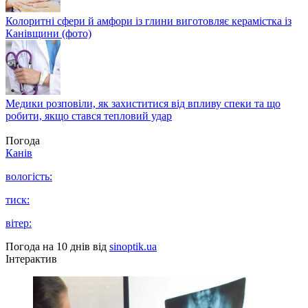
Колоритні сфери й амфори із глини виготовляє керамістка із
Канівщини (фото)
Медики розповіли, як захиститися від впливу спеки та що
робити, якщо стався тепловий удар
Погода
Канів
вологість:
тиск:
вітер:
Погода на 10 днів від
sinoptik.ua
Інтерактив