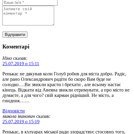
Коментарі
Ніно
сказав:
25.07.2019 о 15:11
Ренькас не дякував коли Голуб робив для міста добро. Радіє,
але рано Олександрович радіти бо скоро Вам буде не
солодко….Ви звикли красти і брехати , але всьому настає
кінець. Відкати від Авеяна звикли отримувати, а про місто не
думаєте, а для чого? свій карман рідніший. Не місто, а
гнидник……
Відповіcти
микола іванович
сказав:
25.07.2019 о 15:19
Ренькас, в кулуарах міської ради злорадствує стосовно того,