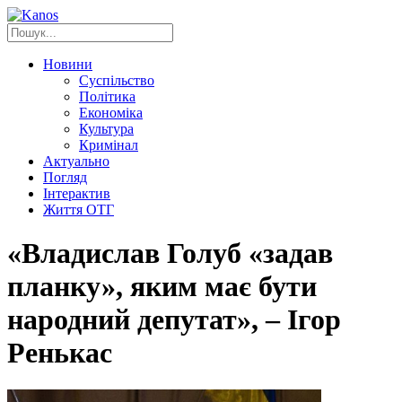
Новини
Суспільство
Політика
Економіка
Культура
Кримінал
Актуально
Погляд
Інтерактив
Життя ОТГ
«Владислав Голуб «задав
планку», яким має бути
народний депутат», – Ігор
Ренькас