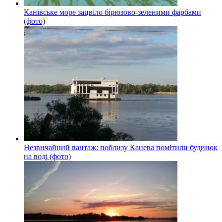
Канівське море зацвіло бірюзово-зеленими фарбами
(фото)
Незвичайний вантаж: поблизу Канева помітили будинок
на воді (фото)