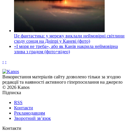
Це фантастика: у мережу виклали неймовірні світлини
сходу сонця на Дніпрі у Каневі (фото)
«І моря не треба», або як Канів накрила неймовірна
злива з градом (фото+відео)
‹
›
Використання матеріалів сайту дозволено тільки за згодою
редакції та наявності активного гіперпосилання на джерело
© 2026 Kanos
Підписка
RSS
Контакти
Рекламодавцям
Зворотний зв’язок
Контакти