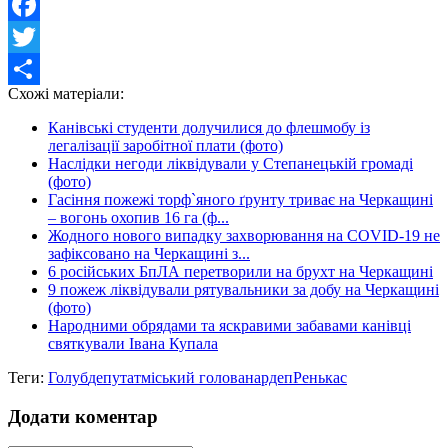
Facebook
Twitter
Схожі матеріали:
Share
Канівські студенти долучилися до флешмобу із
легалізації заробітної плати (фото)
Наслідки негоди ліквідували у Степанецькій громаді
(фото)
Гасіння пожежі торф`яного ґрунту триває на Черкащині
– вогонь охопив 16 га (ф...
Жодного нового випадку захворювання на COVID-19 не
зафіксовано на Черкащині з...
6 російських БпЛА перетворили на брухт на Черкащині
9 пожеж ліквідували рятувальники за добу на Черкащині
(фото)
Народними обрядами та яскравими забавами канівці
святкували Івана Купала
Теги:
Голуб
депутат
міський голова
нардеп
Ренькас
Додати коментар