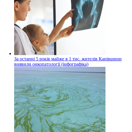
За останні 5 років майже в 1 тис. жителів Канівщини
виявили онкопатології (інфографіка)