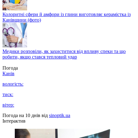
Колоритні сфери й амфори із глини виготовляє керамістка із
Канівщини (фото)
Медики розповіли, як захиститися від впливу спеки та що
робити, якщо стався тепловий удар
Погода
Канів
вологість:
тиск:
вітер:
Погода на 10 днів від
sinoptik.ua
Інтерактив