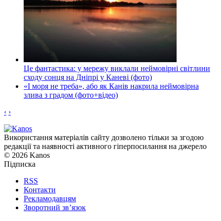
Це фантастика: у мережу виклали неймовірні світлини
сходу сонця на Дніпрі у Каневі (фото)
«І моря не треба», або як Канів накрила неймовірна
злива з градом (фото+відео)
‹
›
Використання матеріалів сайту дозволено тільки за згодою
редакції та наявності активного гіперпосилання на джерело
© 2026 Kanos
Підписка
RSS
Контакти
Рекламодавцям
Зворотний зв’язок