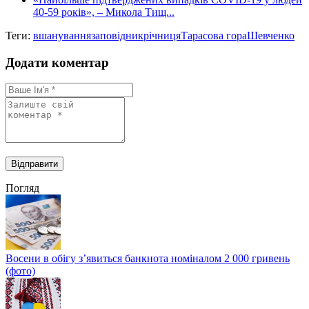
40-59 років», – Микола Тищ...
Теги:
вшанування
заповідник
річниця
Тарасова гора
Шевченко
Додати коментар
Погляд
Восени в обігу з’явиться банкнота номіналом 2 000 гривень
(фото)