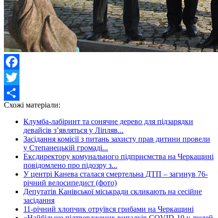
Facebook
Twitter
Схожі матеріали:
Share
Клумба-лабіринт та сонячне дерево для підзарядки
девайсів з’являться у Ліпляв...
Засідання комісії з питань захисту прав дитини провели
у Степанецькій громаді...
Ексдиректору комунального підприємства на Черкащині
повідомлено про підозру з...
У центрі Канева сталася смертельна ДТП – загинув 76-
річний велосипедист (фото)
Депутатів Канівської міськради скликають на сесійне
засідання
11-річний хлопчик отруївся грибами на Черкащині
«Найбільше підтверджених випадків COVID-19 у людей