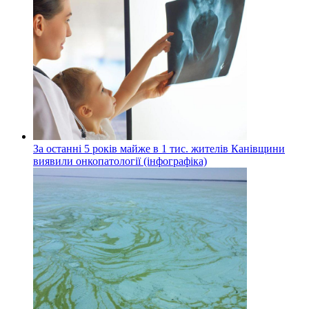
За останні 5 років майже в 1 тис. жителів Канівщини
виявили онкопатології (інфографіка)