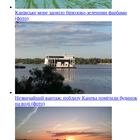
Канівське море зацвіло бірюзово-зеленими фарбами
(фото)
Незвичайний вантаж: поблизу Канева помітили будинок
на воді (фото)