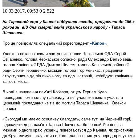
10.03.2017, 09:53
0
2 522
На Тарасовій горі у Каневі відбулися заходи, приурочені до 156-х
роковин від дня смерті генія українського народу - Тараса
Шевченка.
Про це повідомляє спеціальний кореспондент
«Kanos»
.
Участь в останніх взяли заступник голови Черкаської ОДА Сергій
Овчаренко, голова Черкаської обласної ради Олександр Вельбівець,
голова Канівської РДА Дмитро Шелест, голова Канівської районної
ради Сергій Геращенко, міський голова Ігор Ренькас, працівники
структурних відділів виконкому та адміністрації, небайдужі канівчани
та гості міста.
В ході вшанування пам'яті Кобзаря, отцем Гергієм було
проведено поминал
ьну панахиду
, а всі учасники взяли участь в
церемонії покладання квітів до могили Тараса Шевченка і Олекси
Гірника.
«Сьогодні ми маємо особливу благодать, саме тут, на Чернечій горі,
відзначити день пам’яті Тараса Шевченка, бо по всій Україні і за
межами рідного краю українці повертаються до Канева, як християни
до Єрусалиму», - зауважив в ході власного виступу перед присутніми