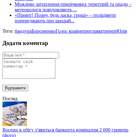
Можливе затоплення прирічкових територій та опади –
метеорологи повідомляють,...
«Привіт! Позич, будь ласка, гроші» – поліціянти
попереджають про шахрай...
Теги:
бандура
Борозненко
Голос країни
програма
тренер
Юлія
Додати коментар
Погляд
Восени в обігу з’явиться банкнота номіналом 2 000 гривень
(фото)