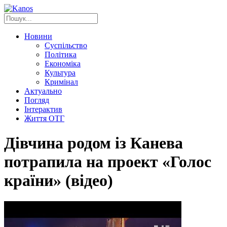
Новини
Суспільство
Політика
Економіка
Культура
Кримінал
Актуально
Погляд
Інтерактив
Життя ОТГ
Дівчина родом із Канева
потрапила на проект «Голос
країни» (відео)