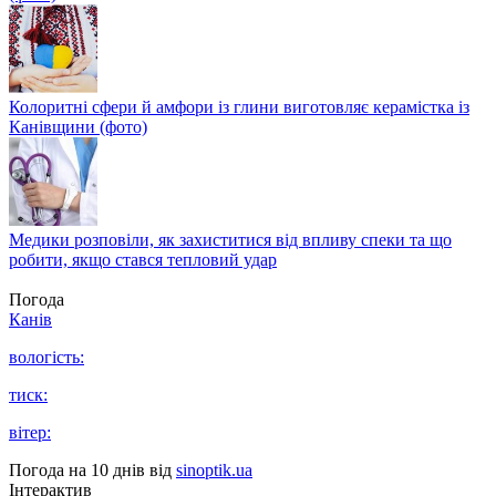
Колоритні сфери й амфори із глини виготовляє керамістка із
Канівщини (фото)
Медики розповіли, як захиститися від впливу спеки та що
робити, якщо стався тепловий удар
Погода
Канів
вологість:
тиск:
вітер:
Погода на 10 днів від
sinoptik.ua
Інтерактив