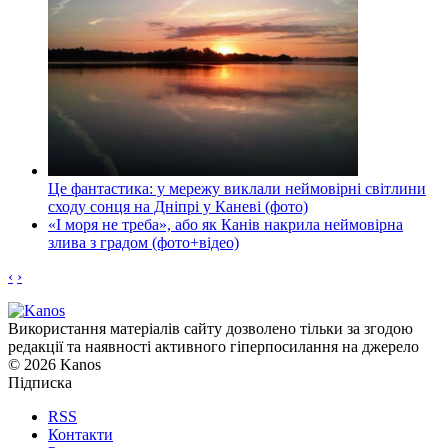
Це фантастика: у мережу виклали неймовірні світлини
сходу сонця на Дніпрі у Каневі (фото)
«І моря не треба», або як Канів накрила неймовірна
злива з градом (фото+відео)
‹
›
Використання матеріалів сайту дозволено тільки за згодою
редакції та наявності активного гіперпосилання на джерело
© 2026 Kanos
Підписка
RSS
Контакти