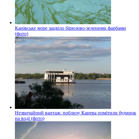
Канівське море зацвіло бірюзово-зеленими фарбами
(фото)
Незвичайний вантаж: поблизу Канева помітили будинок
на воді (фото)