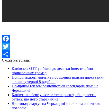
Facebook
Twitter
Схожі матеріали:
Share
Канівська ОТГ увійшла до десятки інвестиційно
привабливих громад
Поліція відреагувала на порушення правил паркування
– лише у червні 8 водіїв ...
Помірним теплом розпочнеться календарна зима на
Черкащині
Канівчанка бере участь в телепроекті, аби довести
батьку, що його старання не...
Листопад стартує на Черкащині теплою та сонячною
погодою