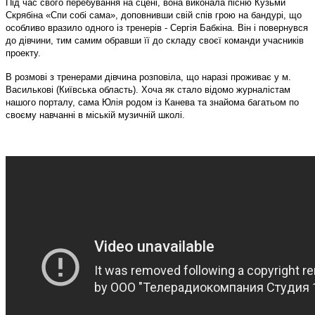
Під час свого перебування на сцені, вона виконала пісню Кузьми
Скрябіна «Спи собі сама», доповнивши свій спів грою на бандурі, що
особливо вразило одного із тренерів - Сергія Бабкіна. Він і повернувся
до дівчини, тим самим обравши її до складу своєї команди учасників
проекту.
В розмові з тренерами дівчина розповіла, що наразі проживає у м.
Василькові (Київська область). Хоча як стало відомо журналістам
нашого порталу, сама Юлія родом із Канева та знайома багатьом по
своєму навчанні в міській музичній школі.