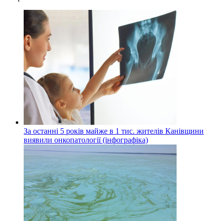
За останні 5 років майже в 1 тис. жителів Канівщини
виявили онкопатології (інфографіка)