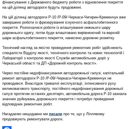
фінансування з Державного бюджету роботи з відновлення покриття
на цій ділянці автодороги будуть продовжені.
На цій ділянці автодороги Р-10 /Р-09/-Черкаси-Чигирин-Кременчук вже
завершено роботи із фрезерування існуючого асфальтобетонного
покриття. Розпочалися роботи із влаштування нижнього шару
дорожнього одягу, потім буде влаштовано вирівнюючий та верхній
шари асфальтобетонного покриття, нанесено дорожню розмітку.
Технічний нагляд за якістю проведення ремонтних робіт здійснюють
спеціалісти Відділу якості, технічного контролю та нових технологій і
Лабораторії з контролю якості Служби автомобільних доріг у
Черкаській області та ДП «Дорожній контроль якості».
Через постійне недофінансування автодорожньої галузі, капітальний
ремонт автодороги Р-10 /Р-09/-Черкаси-Чигирин-Кременчук не
проводився. Внаслідок тривалої експлуатації, інтенсивного руху
великовагового транспорту, постійного недофінансування дорожньої
галузі протягом останніх десятиріч, автомобільна дорога Р-10 зазнала
значних руйнувань дорожнього покриття і потребує проведення
відповідних ремонтних робіт.
Нагадаємо нещодавно ми
писали
про те, що у Ліплявому
продовжують ремонтувати дороги.