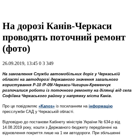
На дорозі Канів-Черкаси
проводять поточний ремонт
(фото)
26.09.2019, 13:45
0
3 349
На замовлення Служби автомобільних доріг у Черкаській
області на автодорозі державного значення загального
користування Р-10 /Р-09/-Черкаси-Чигирин-Кременчук
розпочалися роботи із поточного ремонту на ділянці від села
Софіївка Черкаського району у напрямку міста Канів.
Про це повідомляє
«Kanos»
із посиланням на
інформацію
пресслужби САД у Черкаській області.
Відповідно до постанови Кабінету міністрів України № 634-р від
14.08.2019 року, кошти з Державного бюджету передбачені на
відновлення покриття лише на 1 км автодороги. При збільшенні