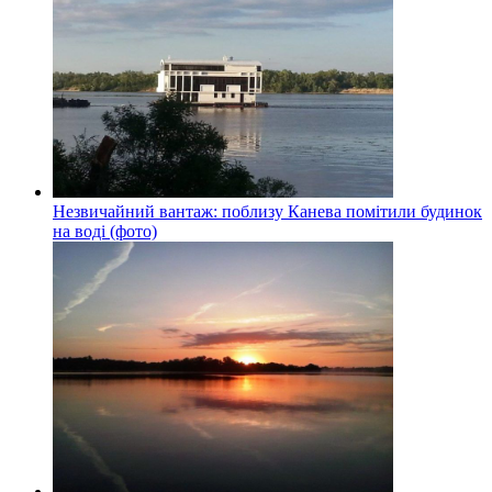
Незвичайний вантаж: поблизу Канева помітили будинок
на воді (фото)