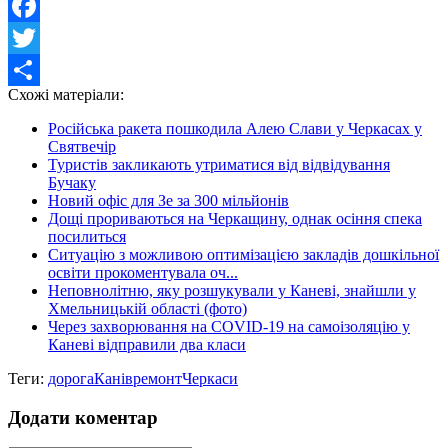
Facebook
Twitter
Схожі матеріали:
Share
Російська ракета пошкодила Алею Слави у Черкасах у
Святвечір
Туристів закликають утриматися від відвідування
Бучаку
Новий офіс для Зе за 300 мільйонів
Дощі прориваються на Черкащину, однак осіння спека
посилиться
Ситуацію з можливою оптимізацією закладів дошкільної
освіти прокоментувала оч...
Неповнолітню, яку розшукували у Каневі, знайшли у
Хмельницькій області (фото)
Через захворювання на COVID-19 на самоізоляцію у
Каневі відправили два класи
Теги:
дорога
Канів
ремонт
Черкаси
Додати коментар