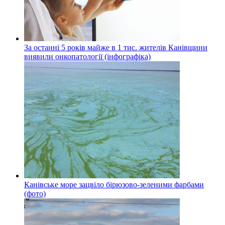
За останні 5 років майже в 1 тис. жителів Канівщини
виявили онкопатології (інфографіка)
Канівське море зацвіло бірюзово-зеленими фарбами
(фото)