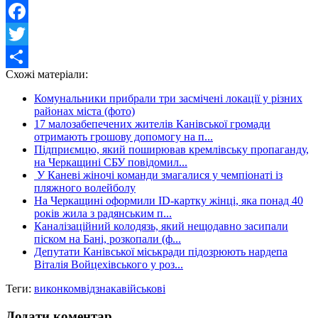
Facebook
Twitter
Схожі матеріали:
Share
Комунальники прибрали три засмічені локації у різних
районах міста (фото)
17 малозабепечених жителів Канівської громади
отримають грошову допомогу на п...
Підприємцю, який поширював кремлівську пропаганду,
на Черкащині СБУ повідомил...
У Каневі жіночі команди змагалися у чемпіонаті із
пляжного волейболу
На Черкащині оформили ID-картку жінці, яка понад 40
років жила з радянським п...
Каналізаційний колодязь, який нещодавно засипали
піском на Бані, розкопали (ф...
Депутати Канівської міськради підозрюють нардепа
Віталія Войцехівського у роз...
Теги:
виконком
відзнака
військові
Додати коментар