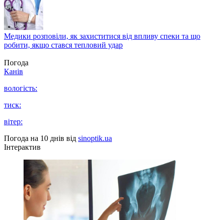
Медики розповіли, як захиститися від впливу спеки та що
робити, якщо стався тепловий удар
Погода
Канів
вологість:
тиск:
вітер:
Погода на 10 днів від
sinoptik.ua
Інтерактив