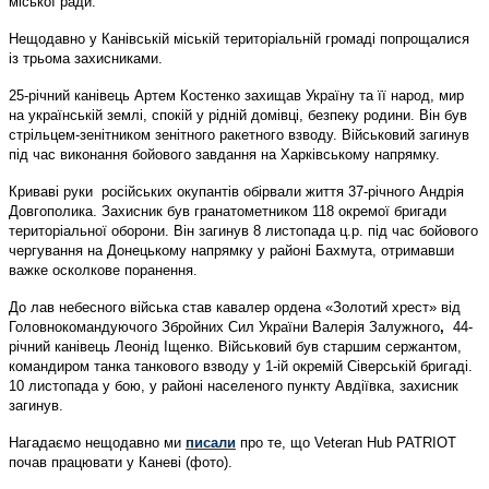
міської ради.
Нещодавно у Канівській міській територіальній громаді попрощалися
із трьома захисниками.
25-річний канівець Артем Костенко
захищав Україну та її народ, мир
на українській землі, спокій у рідній домівці, безпеку родини. Він був
стрільцем-зенітником зенітного ракетного взводу. Військовий загинув
під час виконання бойового завдання на Харківському напрямку.
Криваві руки російських окупантів обірвали життя 37-річного Андрія
Довгополика. Захисник був гранатометником 118 окремої бригади
територіальної оборони. Він загинув 8 листопада ц.р. під час бойового
чергування на Донецькому напрямку у районі Бахмута, отримавши
важке осколкове поранення.
До лав небесного війська став кавалер ордена «Золотий хрест» від
Головнокомандуючого Збройних Сил України Валерія Залужного
,
44-
річний канівець
Леонід Іщенко. Військовий був старшим сержантом,
командиром танка танкового взводу у 1-ій окремій Сіверській бригаді.
10 листопада у бою, у районі населеного пункту Авдіївка, захисник
загинув.
Нагадаємо нещодавно ми
писали
про те, що Veteran Hub PATRIOT
почав працювати у Каневі (фото).