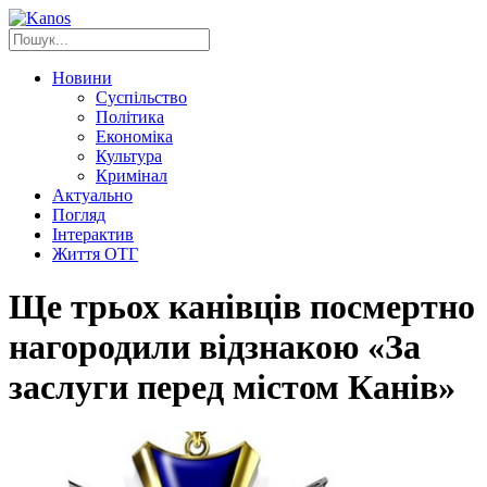
Новини
Суспільство
Політика
Економіка
Культура
Кримінал
Актуально
Погляд
Інтерактив
Життя ОТГ
Ще трьох канівців посмертно
нагородили відзнакою «За
заслуги перед містом Канів»