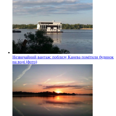
Незвичайний вантаж: поблизу Канева помітили будинок
на воді (фото)