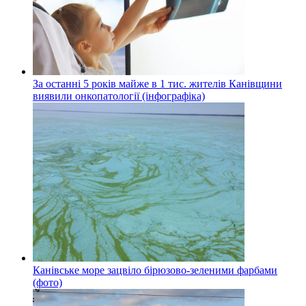
За останні 5 років майже в 1 тис. жителів Канівщини
виявили онкопатології (інфографіка)
Канівське море зацвіло бірюзово-зеленими фарбами
(фото)