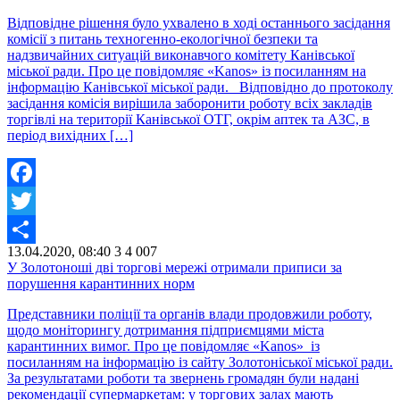
Відповідне рішення було ухвалено в ході останнього засідання
комісії з питань техногенно-екологічної безпеки та
надзвичайних ситуацій виконавчого комітету Канівської
міської ради. Про це повідомляє «Kanos» із посиланням на
інформацію Канівської міської ради. Відповідно до протоколу
засідання комісія вирішила заборонити роботу всіх закладів
торгівлі на території Канівської ОТГ, окрім аптек та АЗС, в
період вихідних […]
Facebook
Twitter
13.04.2020, 08:40
3
4 007
Share
У Золотоноші дві торгові мережі отримали приписи за
порушення карантинних норм
Представники поліції та органів влади продовжили роботу,
щодо моніторингу дотримання підприємцями міста
карантинних вимог. Про це повідомляє «Kanos» із
посиланням на інформацію із сайту Золотоніської міської ради.
За результатами роботи та звернень громадян були надані
рекомендації супермаркетам: у торгових залах мають