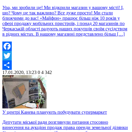
Ура, ми зробили це! Ми відкрили магазин у вашому місті! І,
що? Чому це так важливо? Все дуже просто! Ми стали
ближчими до вас! «Майфон» працює більш ніж 10 років у
сфері продажу мобільних пристроїв, і понад 20 магазинів по
Черкаській області радують наших покупців своїм сусідством
в рідних містах. В нашому магазині представлено більш […]
Facebook
Twitter
17.01.2020, 13:23
0
4 342
Share
У центрі Канева планують побудувати супермаркет
Депутати міської ради розглянули питання стосовно
винесення на аукціон продаж права оренди земельної ділянки