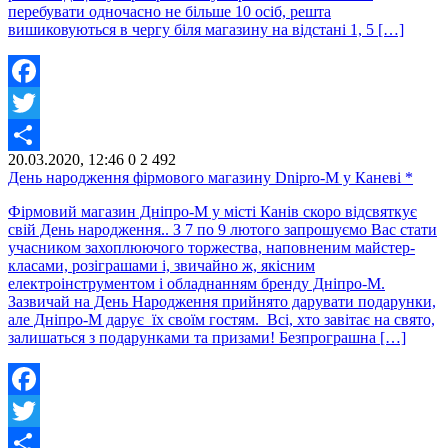
перебувати одночасно не більше 10 осіб, решта
вишиковуються в чергу біля магазину на відстані 1, 5 […]
Facebook
Twitter
20.03.2020, 12:46
0
2 492
Share
День народження фірмового магазину Dnipro-M у Каневі *
Фірмовий магазин Дніпро-М у місті Канів скоро відсвяткує
свій День народження.. З 7 по 9 лютого запрошуємо Вас стати
учасником захоплюючого торжества, наповненим майстер-
класами, розіграшами і, звичайно ж, якісним
електроінструментом і обладнанням бренду Дніпро-М.
Зазвичай на День Народження прийнято дарувати подарунки,
але Дніпро-М дарує їх своїм гостям. Всі, хто завітає на свято,
залишаться з подарунками та призами! Безпрограшна […]
Facebook
Twitter