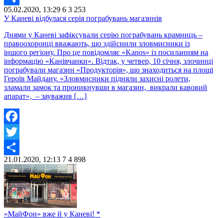
05.02.2020, 13:29
6
3 253
Share
У Каневі відбулася серія пограбувань магазинів
Днями у Каневі зафіксували серію пограбувань крамниць –
правоохоронці вважають, що здійснили зловмисники із
іншого регіону. Про це повідомляє «Kanos» із посиланням на
інформацію «Канівчанки». Відтак, у четвер, 10 січня, злочинці
пограбували магазин «Продукторія», що знаходиться на площі
Героїв Майдану. «Зловмисники підняли захисні ролети,
зламали замок та проникнувши в магазин, викрали кавовий
апарат», – зауважив […]
Facebook
Twitter
21.01.2020, 12:13
7
4 898
Share
«МайФон» вже й у Каневі! *