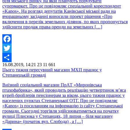
біля міського ринку, на якій планують побудувати
супермаркет. Про це повідомляє спеціальний кореспондент
«Kanos». На розгляд депутатів Канівської міської ради на
вчорашньому засіданні виносили проект рішення «Про
включення в перелік земельних ділянок, по яких пропонується
здійснити продаж права оренди на земельних […]
Facebook
Twitter
16.08.2019, 14:21
23
11 661
Share
Цього тижня пересувний магазин МХП працює у
Степанецькій громаді
Виїзний соціальний магазин ПрАТ «Миронівська
птахофабрика», який проводить реалізацію четвертинок м’яса
курей-бройлерів пенсіонерам за віком, цього тижня працює у
населених пунктах Степанецької ОТГ. Про це повідомляє
«Kanos» із посиланням на інформацію із сайту Степанецької
громади. Сьогодні торгівля здійснюватиметься на початку
вулиці Плисюка у Степанцях, 18 липня – біля магазину
«Дарина» (початок вул. Слобода) , а […]