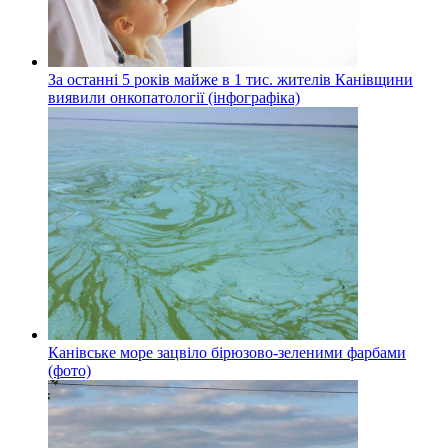
За останні 5 років майже в 1 тис. жителів Канівщини
виявили онкопатології (інфографіка)
Канівське море зацвіло бірюзово-зеленими фарбами
(фото)