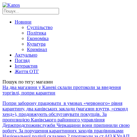
Новини
Суспільство
Політика
Економіка
Культура
Кримінал
Актуально
Погляд
Інтерактив
Життя ОТГ
Пошук по тегу: магазин
На два магазини у Каневі склали протоколи за введення
торгівлі, попри карантин
Попри заборону працювати в умовах «червоного» рівня
карантину, два канівських заклади (магазин взуття, «секонд
хенд»), продовжують обслуговувати покупців. За
пропозицією Канівського районного управління
Держпродспоживслужби Черкащини вони припинили свою
роботу. За порушення карантинних заходів працівниками
Національної поліції складено 2 протоколи за ст.443 КУпАП.