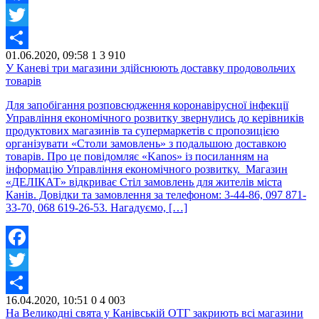
Facebook
Twitter
01.06.2020, 09:58
1
3 910
Share
У Каневі три магазини здійснюють доставку продовольчих
товарів
Для запобігання розповсюдження коронавірусної інфекції
Управління економічного розвитку звернулись до керівників
продуктових магазинів та супермаркетів с пропозицією
організувати «Столи замовлень» з подальшою доставкою
товарів. Про це повідомляє «Kanos» із посиланням на
інформацію Управління економічного розвитку. Магазин
«ДЕЛІКАТ» відкриває Стіл замовлень для жителів міста
Канів. Довідки та замовлення за телефоном: 3-44-86, 097 871-
33-70, 068 619-26-53. Нагадуємо, […]
Facebook
Twitter
16.04.2020, 10:51
0
4 003
Share
На Великодні свята у Канівській ОТГ закриють всі магазини