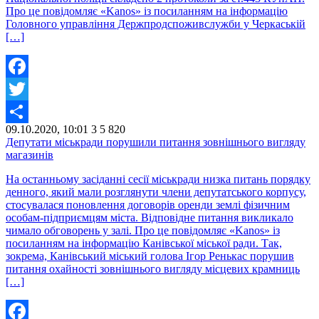
Про це повідомляє «Kanos» із посиланням на інформацію
Головного управління Держпродспоживслужби у Черкаській
[…]
Facebook
Twitter
09.10.2020, 10:01
3
5 820
Share
Депутати міськради порушили питання зовнішнього вигляду
магазинів
На останньому засіданні сесії міськради низка питань порядку
денного, який мали розглянути члени депутатського корпусу,
стосувалася поновлення договорів оренди землі фізичним
особам-підприємцям міста. Відповідне питання викликало
чимало обговорень у залі. Про це повідомляє «Kanos» із
посиланням на інформацію Канівської міської ради. Так,
зокрема, Канівський міський голова Ігор Ренькас порушив
питання охайності зовнішнього вигляду місцевих крамниць
[…]