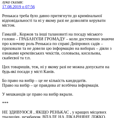
лука
сказав:
17.08.2019 о 07:56
Ренькаса треба було давно притягнути до кримінальної
відповідальності та ні у якому разі не дозволяти керувати
містом.
Гамалій , Коржов та інші талановиті на посаду міського
голови – ГРАБАНУЛИ ГРОМАДУ – коли достеменно знаючи
про ключову роль Ренькаса по справі Дніпрових садів –
приховали та не довели цю інформацію на виборах – діяли з
ознаками кремлівських чекістів, соловьєва, кисильова,
скабеєвої та т.п.
Цих товаришів, теж, ні у якому разі не можна допускати на
будь-які посади у місті Канів.
Бо право на вибір – це не кількість кандидатів.
Право на вибір – це правдива ат всебічна інформація.
У мешканців це право на вибір вкрали.
***
НЕ ЗДИВУЮСЯ , ЯКЩО РЕНЬКАС , у кращих місцевих
традиціях, незабаром, ВПАДЕ НА ЛІКАРНЯНЕ ЛІЖКО.