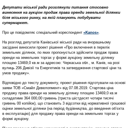
Депутати міської ради розглянули питання стосовно
винесення на аукціон продаж права оренди земельної ділянки
біля міського ринку, на якій планують побудувати
супермаркет.
Про це повідомляє спеціальний кореспондент
«Kanos»
.
На розгляд депутатів Канівської міської ради на вчорашньому
засіданні виносили проект рішення «Про включення в перелік
земельних ділянок, по яких пропонується здійснити продаж права
оренди на земельних торгах у формі аукціону земельну ділянку
площею 13469,0 кв.м за адресою: Черкаська обл., м. Канів, на розі
вулиць 206 Дивізії та Енергетиків та затвердження стартової ціни та
умов продажу».
Відповідно до тексту документу, проект рішення підготували на основі
заяви ТОВ «Смайл Девелопмент» від 07.08.2019. Стартова ціна
продажу права оренди на земельну ділянку площею 13469,0 кв.м
складатиме 364 000,00 гривень (триста шістдесят чотири тисячі
гривень 00 копійок), що становить 3 відсотки від нормативної грошової
оцінки земельної ділянки (на період будівництва, до введення об’єкта
в експлуатацію) для продажу права оренди на земельних торгах у
формі аукціону.