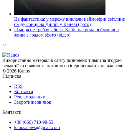
Це фантастика: у мережу виклали неймовірні світлини
сходу сонця на Дніпрі у Каневі (фото)
«І моря не треба», або як Канів накрила неймовірна
злива з градом (фото+відео)
‹
›
Використання матеріалів сайту дозволено тільки за згодою
редакції та наявності активного гіперпосилання на джерело
© 2026 Kanos
Підписка
RSS
Контакти
Рекламодавцям
Зворотний зв’язок
Контакти
+38 (066) 710-98-53
kanos.news@gmail.com