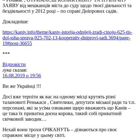
ЗАЯВУ від мешканців міста до суду щодо твоєї діяльності та
бездіяльності у 2012 році – по справі Дніпрових садів.
Докладніше
https://kaniv.info/theme/kaniv-istorija-odnijeji-zradi-cinoju-625-tis-
dol-ssha-sprava-925-702-13-kooperativ-dniprovi-sadi.3694/page-
19#post-36655
***
Відповіcти
лука
сказав:
16.08.2019 о 19:56
Ви же Українці !!!
Досі вже терпіти як вас на одному місці крутять різні
талановиті Ренькаси , Святелики, депутати міської ради та т.п.
персонажі, які за усіма ознаками щиро вважають що Канів –
це така їх приватна доєна корова, такий собі приватний
свічковий заводик…
Нехай вони трохи ОЧКАНУТЬ – дізнаються про своє
справжнє місце у цьому світі.