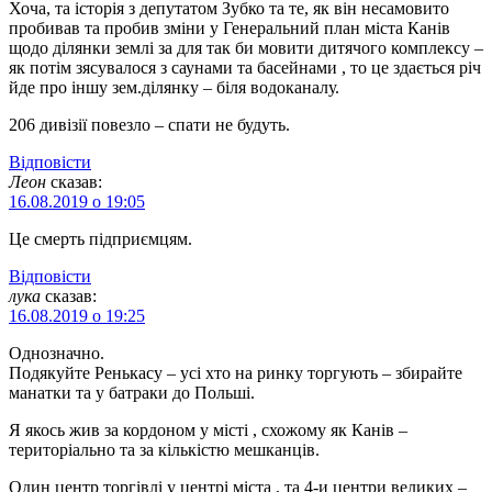
Хоча, та історія з депутатом Зубко та те, як він несамовито
пробивав та пробив зміни у Генеральний план міста Канів
щодо ділянки землі за для так би мовити дитячого комплексу –
як потім зясувалося з саунами та басейнами , то це здається річ
йде про іншу зем.ділянку – біля водоканалу.
206 дивізії повезло – спати не будуть.
Відповіcти
Леон
сказав:
16.08.2019 о 19:05
Це смерть підприємцям.
Відповіcти
лука
сказав:
16.08.2019 о 19:25
Однозначно.
Подякуйте Ренькасу – усі хто на ринку торгують – збирайте
манатки та у батраки до Польші.
Я якось жив за кордоном у місті , схожому як Канів –
територіально та за кількістю мешканців.
Один центр торгівлі у центрі міста , та 4-и центри великих –