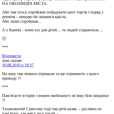
НА ОКОЛИЦЯХ МІСТА.
Аби там хтось спробував побудувати цент торгів і поряд з
ринком – швидко би лишився крісла.
Аби лише спробував…
А у Каневі – вони усе для дітей… та людей стараються….
🙂
***
Відповіcти
лука
сказав:
16.08.2019 о 19:37
На лапу там чимало отримали та ще отримають з цього
приводу ?!
***
Пам’ятаєте історію з вежею мобільного зв’язку біля заправки
?!
Талановитий Святелик тоді такі речі казав, – дослівно не
пам’ятаю, але зміст десь такий –