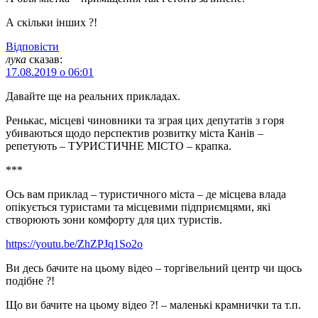
А скільки інших ?!
Відповіcти
лука
сказав:
17.08.2019 о 06:01
Давайте ще на реальних прикладах.
Ренькас, місцеві чиновники та зграя цих депутатів з горя
убиваються щодо перспектив розвитку міста Канів –
репетують – ТУРИСТИЧНЕ МІСТО – крапка.
***
Ось вам приклад – туристичного міста – де місцева влада
опікується туристами та місцевими підприємцями, які
створюють зони комфорту для цих туристів.
https://youtu.be/ZhZPJq1So2o
Ви десь бачите на цьому відео – торгівельний центр чи щось
подібне ?!
Що ви бачите на цьому відео ?! – маленькі крамнички та т.п.