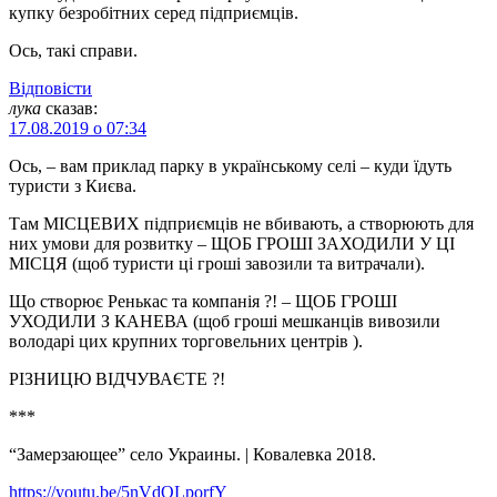
купку безробітних серед підприємців.
Ось, такі справи.
Відповіcти
лука
сказав:
17.08.2019 о 07:34
Ось, – вам приклад парку в українському селі – куди їдуть
туристи з Києва.
Там МІСЦЕВИХ підприємців не вбивають, а створюють для
них умови для розвитку – ЩОБ ГРОШІ ЗАХОДИЛИ У ЦІ
МІСЦЯ (щоб туристи ці гроші завозили та витрачали).
Що створює Ренькас та компанія ?! – ЩОБ ГРОШІ
УХОДИЛИ З КАНЕВА (щоб гроші мешканців вивозили
володарі цих крупних торговельних центрів ).
РІЗНИЦЮ ВІДЧУВАЄТЕ ?!
***
“Замерзающее” село Украины. | Ковалевка 2018.
https://youtu.be/5nVdOLporfY