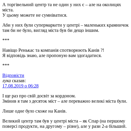
А торгівельний центр та не один у них є – але на околицях
міста.
У цьому можете не сумніватися.
Аби у них були супермаркети у центрі – маленьких крамничок
там би не було, вигляд міста був би дещо іншим.
***
Навіщо Ренькас та компанія спотворюють Канів ?!
Я відповідь знаю, але пропоную вам здогадатися.
***
Відповіcти
лука
сказав:
17.08.2019 о 06:28
І ще раз про свій досвіт за кордоном.
Змінив я там з десяток міст – але переважно великі міста були.
Лише одне було схоже на Канів.
Великий центр там був у центрі міста – як Спар (на першому
поверсі продукти, на другому – різне), але у рази 2-а більший.