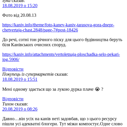
лука
сказав:
18.08.2019 о 15:20
Фото від 20.08.13
https://kaniv.info/theme/foto-kanev-kaniv-tarasova-gora-dnepr-
chetvertaja-chast.2848/page-7#post-18426
До речі, сотні тон річного піску для цього будівництва беруть
біля Канівських очисних споруд.
https://kaniv.info/attachments/vertoletnaja-ploschadka-selo-pekari-
jpg.5906/
Відповіcти
Покупець із супермаркетів
сказав:
18.08.2019 о 15:51
Мені одному здається що за лукою дурка плаче 😭 ?
Відповіcти
Тихон
сказав:
20.08.2019 о 08:26
Давно…він усіх на канів неті задовбав, що з цього ресурсу
пішли усі адекватні блогери. Тут мізки компостує.Одне слово