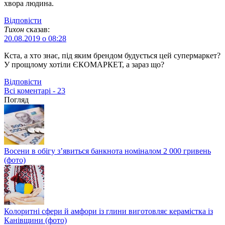
хвора людина.
Відповіcти
Тихон
сказав:
20.08.2019 о 08:28
Кста, а хто знає, під яким брендом будується цей супермаркет?
У прощлому хотіли ЄКОМАРКЕТ, а зараз що?
Відповіcти
Всі коментарі - 23
Погляд
Восени в обігу з’явиться банкнота номіналом 2 000 гривень
(фото)
Колоритні сфери й амфори із глини виготовляє керамістка із
Канівщини (фото)