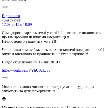
***
Відповіcти
лука
сказав:
17.08.2019 о 19:09
Сама дорога вартість землі у світі !!! , а ви лише подивитесь
що там зробили ці нікчеми американці !!!
Нічого вони не шарять у житті !!!
Чиновники там не бажають напхати кишені долярами – щоб і
онукам вистачило та працювати не було потрібно ?!
Видео опубликовано: 17 авг. 2019 г.
https://youtu.be/xVYhU02LJyo
***
Уявляєте – наших чиновників та депутатів – туди на рік
запустити та дати покерувати ?!
🙂
Місцеві туристи у вишиванках на тлі 215 тис.грн. наших