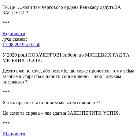
То, це ….коли там чергового ордена Ренькасу дадуть ЗА
ЗАСЛУГИ ?!
***
Відповіcти
лука
сказав:
17.08.2019 о 07:50
У 2020 році ПОЗАЧЕРГОВІ вибори до МІСЦЕВИХ РАД ТА
МІСЬКИХ ГОЛІВ.
Дехто вже не хоче, або розуміє, що може пролетіти, тому усіма
засобами старається набити собі кишеню – щоб і онукам
вистачило ?!
***
Хтось прагне стати новим міським головою ?!
Це саме та справа – яка здатна ЗАБЕЗПЕЧИТИ УСПІХ.
***
Відповіcти