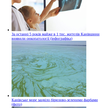
За останні 5 років майже в 1 тис. жителів Канівщини
виявили онкопатології (інфографіка)
Канівське море зацвіло бірюзово-зеленими фарбами
(фото)