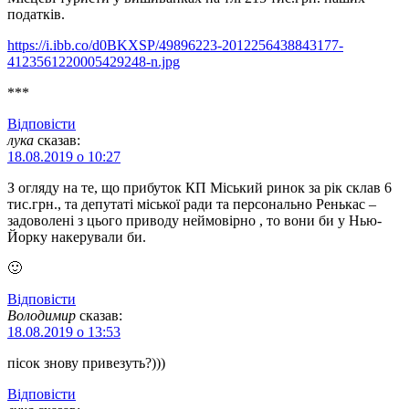
податків.
https://i.ibb.co/d0BKXSP/49896223-2012256438843177-
4123561220005429248-n.jpg
***
Відповіcти
лука
сказав:
18.08.2019 о 10:27
З огляду на те, що прибуток КП Міський ринок за рік склав 6
тис.грн., та депутаті міської ради та персонально Ренькас –
задоволені з цього приводу неймовірно , то вони би у Нью-
Йорку накерували би.
🙂
Відповіcти
Володимир
сказав:
18.08.2019 о 13:53
пісок знову привезуть?)))
Відповіcти