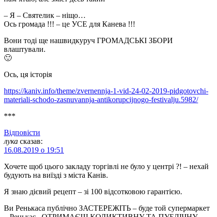
– Я – Святелик – ніщо…
Ось громада !!! – це УСЕ для Канева !!!
Вони тоді ще нашвидкуруч ГРОМАДСЬКІ ЗБОРИ
влаштували.
🙂
Ось, ця історія
https://kaniv.info/theme/zvernennja-1-vid-24-02-2019-pidgotovchi-
materiali-schodo-zasnuvannja-antikorupcijnogo-festivalju.5982/
***
Відповіcти
лука
сказав:
16.08.2019 о 19:51
Хочете щоб цього закладу торгівлі не було у центрі ?! – нехай
будують на виїзді з міста Канів.
Я знаю дієвий рецепт – зі 100 відсотковою гарантією.
Ви Ренькаса публічно ЗАСТЕРЕЖІТЬ – буде той супермаркет
– Ренькас , ОТРИМАЄШ КОЛИКТИВНУ ТА ПУБЛІЧНУ