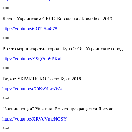
***
Лето в Украинском СЕЛЕ. Ковалевка / Ковалiвка 2019.
https://youtu.be/6tO7_5-u878
***
Во что мэр превратил город | Буча 2018 | Украинские города.
https://youtu.be/YSQ7nhSPXgI
***
Глухое УКРАИНСКОЕ село.Буки 2018.
https://youtu.be/c29Ns9LwxWs
***
“Загнивающая” Украина. Во что превращается Яремче .
https://youtu.be/XRVqVmcNOSY
***