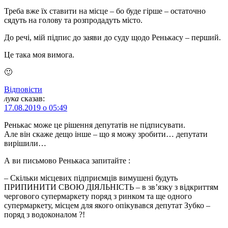
Треба вже їх ставити на місце – бо буде гірше – остаточно
сядуть на голову та розпродадуть місто.
До речі, мій підпис до заяви до суду щодо Ренькасу – перший.
Це така моя вимога.
🙂
Відповіcти
лука
сказав:
17.08.2019 о 05:49
Ренькас може це рішення депутатів не підписувати.
Але він скаже дещо інше – що я можу зробити… депутати
вирішили…
А ви письмово Ренькаса запитайте :
– Скільки місцевих підприємців вимушені будуть
ПРИПИНИТИ СВОЮ ДІЯЛЬНІСТЬ – в зв’язку з відкриттям
чергового супермаркету поряд з ринком та ще одного
супермаркету, місцем для якого опікувався депутат Зубко –
поряд з водоконалом ?!