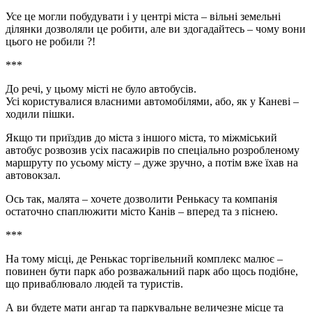
Усе це могли побудувати і у центрі міста – вільні земельні
ділянки дозволяли це робити, але ви здогадайтесь – чому вони
цього не робили ?!
***
До речі, у цьому місті не було автобусів.
Усі користувалися власними автомобілями, або, як у Каневі –
ходили пішки.
Якщо ти приїздив до міста з іншого міста, то міжміський
автобус розвозив усіх пасажирів по спеціально розробленому
маршруту по усьому місту – дуже зручно, а потім вже їхав на
автовокзал.
Ось так, малята – хочете дозволити Ренькасу та компанія
остаточно спаплюжити місто Канів – вперед та з піснею.
***
На тому місці, де Ренькас торгівельний комплекс малює –
повинен бути парк або розважальний парк або щось подібне,
що приваблювало людей та туристів.
А ви будете мати ангар та паркувальне величезне місце та