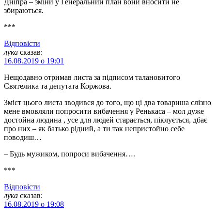
Дніпра – зміни у Генеральний план вони вносити не
збираються.
***
Відповіcти
лука
сказав:
16.08.2019 о 19:01
Нещодавно отримав листа за підписом талановитого
Святелика та депутата Коржова.
Зміст цього листа зводився до того, що ці два товариша слізно
мене вмовляли попросити вибачення у Ренькаса – мол дуже
достойна людина , усе для людей старається, піклується, дбає
про них – як батько рідний, а ти так непристойно себе
поводиш…
– Будь мужиком, попроси вибачення….
***
Відповіcти
лука
сказав:
16.08.2019 о 19:08