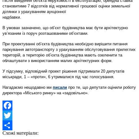
Після введення об’єкта нерухомості в експлуатацію, орендна ставка
становитиме 7 відсотків від нормативної грошової оцінки земельної
ділянки з урахуванням аукціонної
надбавки
В умовах зазначено, що об’єкт будівництва має бути архітектурно
ув’язаним із поруч розташованими об’єктами.
При проектуванні об’єкта будівництва необхідно вирішити питання
паркування автотранспорту з урахуванням обслуговування прилеглих
територій, а територію об’єкта будівництва мають озеленити та
облаштувати з використанням малих архітектурних форм.
У підсумку, відповідний проект рішення підтримали 20 депутатів
міськради, 1 – «проти», 6 утрималися під час голосування.
Нагадаємо нещодавно ми
писали
про те, що депутати оцінили роботу
директора «Міського ринку» на «задовільно».
Facebook
Twitter
Схожі матеріали:
Share