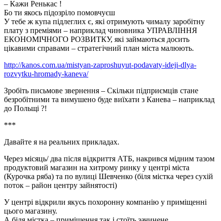
– Кажи Ренькас !
Бо ти якось підозріло помовчуєш
У тебе ж купа підлеглих є, які отримують чималу заробітну
плату з преміями – наприклад чиновника УПРАВЛІННЯ
ЕКОНОМІЧНОГО РОЗВИТКУ, які займаються досить
цікавими справами – стратегічний план міста малюють.
http://kanos.com.ua/mistyan-zaproshuyut-podavaty-ideji-dlya-
rozvytku-hromady-kaneva/
Зробіть письмове звернення – Скільки підприємців стане
безробітними та вимушено буде виїхати з Канева – наприклад
до Польщі ?!
***
Давайте я на реальних прикладах.
Через місяць/ два після відкриття АТБ, накрився мідним тазом
продуктовий магазин на хитрому ринку у центрі міста
(Курочка ряба) та по вулиці Шевченко (біля містка через сухій
поток – район центру зайнятості)
У центрі відкрили якусь похоронну компанію у приміщенні
цього магазину.
А біля містка – приміщення так і стоїть зачинене.