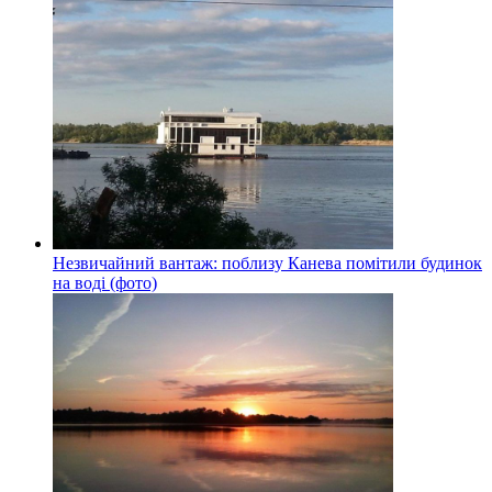
Незвичайний вантаж: поблизу Канева помітили будинок
на воді (фото)