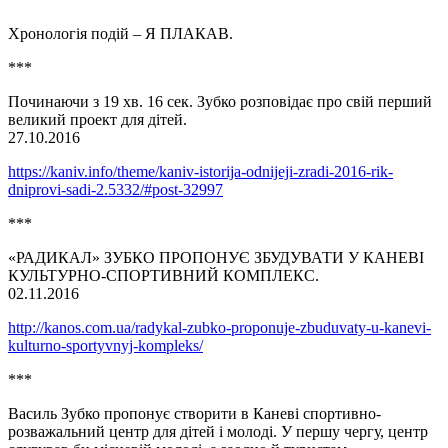
Хронологія подій – Я ПЛАКАВ.
***
Починаючи з 19 хв. 16 сек. Зубко розповідає про свій перший
великий проект для дітей.
27.10.2016
https://kaniv.info/theme/kaniv-istorija-odnijeji-zradi-2016-rik-
dniprovi-sadi-2.5332/#post-32997
***
«РАДИКАЛ» ЗУБКО ПРОПОНУЄ ЗБУДУВАТИ У КАНЕВІ
КУЛЬТУРНО-СПОРТИВНИЙ КОМПЛЕКС.
02.11.2016
http://kanos.com.ua/radykal-zubko-proponuje-zbuduvaty-u-kanevi-
kulturno-sportyvnyj-kompleks/
***
Василь Зубко пропонує створити в Каневі спортивно-
розважальний центр для дітей і молоді. У першу чергу, центр