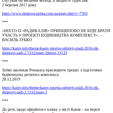
слугував би місцевій молоді, а заодно й туристам.
2 березня 2017 року
https://www.dniprowazirka.com.ua/page.php?c=7593
***
«НІХТО ІЗ «РАДИКАЛІВ» ПРИНЦИПОВО НЕ БУДЕ БРАТИ
УЧАСТЬ У ПРОЕКТІ БУДІВНИЦТВА КОМПЛЕКСУ», –
ВАСИЛЬ ЗУБКО
https://kaniv.info/theme/kaniv-istorija-odnijeji-zradi-2016-rik-
dniprovi-sadi-2.5332/page-2#post-33135
***
Зубко закликав Ренькаса прискорити процес з підготовки
будівництва дитячого комплексу.
28.12.2019
https://kaniv.info/theme/kaniv-istorija-odnijeji-zradi-2016-rik-
dniprovi-sadi-2.5332/page-3
***
До речі, щодо офіційного пляжу у місті Канів – на березі