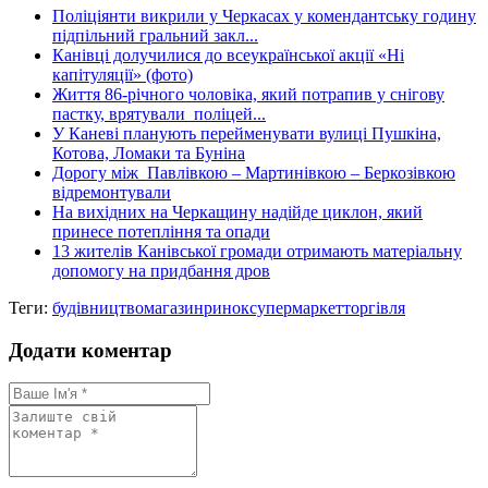
Поліціянти викрили у Черкасах у комендантську годину
підпільний гральний закл...
Канівці долучилися до всеукраїнської акції «Ні
капітуляції» (фото)
Життя 86-річного чоловіка, який потрапив у снігову
пастку, врятували поліцей...
У Каневі планують перейменувати вулиці Пушкіна,
Котова, Ломаки та Буніна
Дорогу між Павлівкою – Мартинівкою – Беркозівкою
відремонтували
На вихідних на Черкащину надійде циклон, який
принесе потепління та опади
13 жителів Канівської громади отримають матеріальну
допомогу на придбання дров
Теги:
будівництво
магазин
ринок
супермаркет
торгівля
Додати коментар