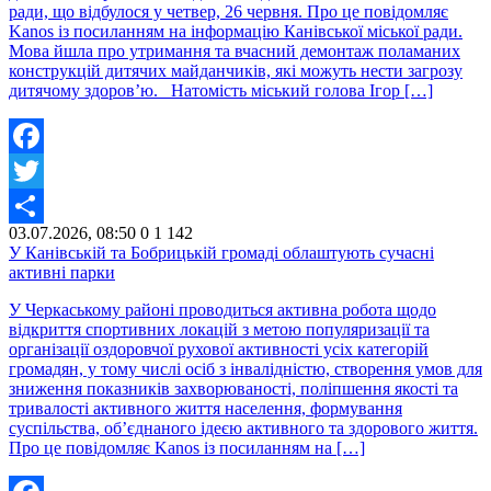
ради, що відбулося у четвер, 26 червня. Про це повідомляє
Kanos із посиланням на інформацію Канівської міської ради.
Мова йшла про утримання та вчасний демонтаж поламаних
конструкцій дитячих майданчиків, які можуть нести загрозу
дитячому здоров’ю. Натомість міський голова Ігор […]
Facebook
Twitter
03.07.2026, 08:50
0
1 142
Share
У Канівській та Бобрицькій громаді облаштують сучасні
активні парки
У Черкаському районі проводиться активна робота щодо
відкриття спортивних локацій з метою популяризації та
організації оздоровчої рухової активності усіх категорій
громадян, у тому числі осіб з інвалідністю, створення умов для
зниження показників захворюваності, поліпшення якості та
тривалості активного життя населення, формування
суспільства, об’єднаного ідеєю активного та здорового життя.
Про це повідомляє Kanos із посиланням на […]