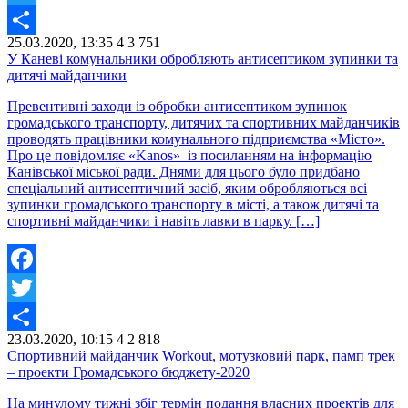
Twitter
25.03.2020, 13:35
4
3 751
Share
У Каневі комунальники обробляють антисептиком зупинки та
дитячі майданчики
Превентивні заходи із обробки антисептиком зупинок
громадського транспорту, дитячих та спортивних майданчиків
проводять працівники комунального підприємства «Місто».
Про це повідомляє «Kanos» із посиланням на інформацію
Канівської міської ради. Днями для цього було придбано
спеціальний антисептичний засіб, яким обробляються всі
зупинки громадського транспорту в місті, а також дитячі та
спортивні майданчики і навіть лавки в парку. […]
Facebook
Twitter
23.03.2020, 10:15
4
2 818
Share
Спортивний майданчик Workout, мотузковий парк, памп трек
– проекти Громадського бюджету-2020
На минулому тижні збіг термін подання власних проектів для