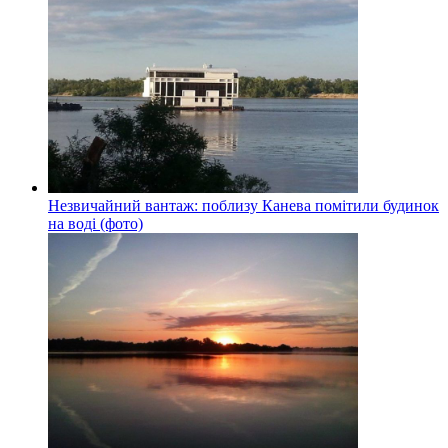
Незвичайний вантаж: поблизу Канева помітили будинок
на воді (фото)