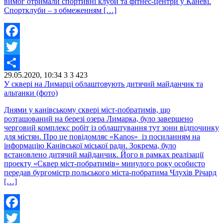
вимог отримали спортивні клуби та фітнес-центри у Каневі.
Спортклуби – з обмеженням […]
Facebook
Twitter
29.05.2020, 10:34
3
3 423
Share
У сквері на Лимарці облаштовують дитячий майданчик та
альтанки (фото)
Днями у канівському сквері міст-побратимів, що
розташований на березі озера Лимарка, було завершено
черговий комплекс робіт із облаштування тут зони відпочинку
для містян. Про це повідомляє «Kanos» із посиланням на
інформацію Канівської міської ради. Зокрема, було
встановлено дитячий майданчик. Його в рамках реалізації
проекту «Сквер міст-побратимів» минулого року особисто
передав бургомістр польського міста-побратима Члухів Річард
[…]
Facebook