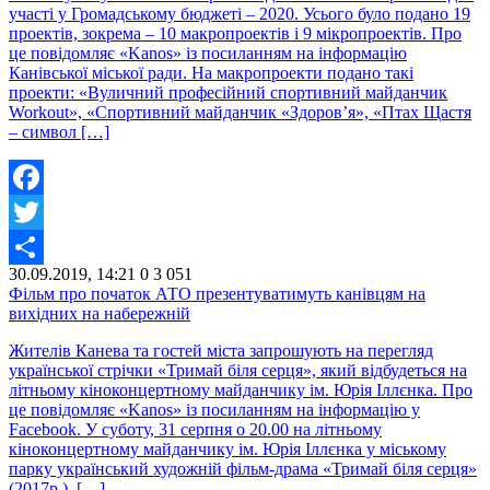
участі у Громадському бюджеті – 2020. Усього було подано 19
проектів, зокрема – 10 макропроектів і 9 мікропроектів. Про
це повідомляє «Kanos» із посиланням на інформацію
Канівської міської ради. На макропроекти подано такі
проекти: «Вуличний професійний спортивний майданчик
Workout», «Спортивний майданчик «Здоров’я», «Птах Щастя
– символ […]
Facebook
Twitter
30.09.2019, 14:21
0
3 051
Share
Фільм про початок АТО презентуватимуть канівцям на
вихідних на набережній
Жителів Канева та гостей міста запрошують на перегляд
української стрічки «Тримай біля серця», який відбудеться на
літньому кіноконцертному майданчику ім. Юрія Іллєнка. Про
це повідомляє «Kanos» із посиланням на інформацію у
Facebook. У суботу, 31 серпня о 20.00 на літньому
кіноконцертному майданчику ім. Юрія Іллєнка у міському
парку український художній фільм-драма «Тримай біля серця»
(2017р.), […]