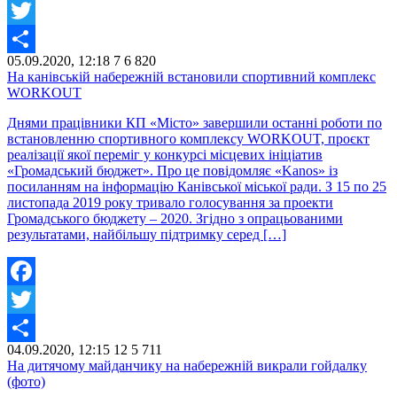
Facebook
Twitter
05.09.2020, 12:18
7
6 820
Share
На канівській набережній встановили спортивний комплекс
WORKOUT
Днями працівники КП «Місто» завершили останні роботи по
встановленню спортивного комплексу WORKOUT, проєкт
реалізації якої переміг у конкурсі місцевих ініціатив
«Громадський бюджет». Про це повідомляє «Kanos» із
посиланням на інформацію Канівської міської ради. З 15 по 25
листопада 2019 року тривало голосування за проекти
Громадського бюджету – 2020. Згідно з опрацьованими
результатами, найбільшу підтримку серед […]
Facebook
Twitter
04.09.2020, 12:15
12
5 711
Share
На дитячому майданчику на набережній викрали гойдалку
(фото)