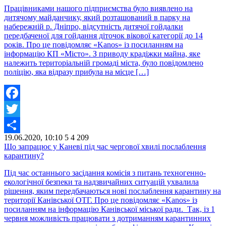
Працівниками нашого підприємства було виявлено на
дитячому майданчику, який розташований в парку на
набережній р. Дніпро, відсутність дитячої гойдалки
передбаченої для гойдання діточок вікової категорії до 14
років. Про це повідомляє «Kanos» із посиланням на
інформацію КП «Місто». З приводу крадіжки майна, яке
належить територіальній громаді міста, було повідомлено
поліцію, яка відразу прибула на місце […]
Facebook
Twitter
19.06.2020, 10:10
5
4 209
Share
Що запрацює у Каневі під час чергової хвилі послаблення
карантину?
Під час останнього засідання комісія з питань техногенно-
екологічної безпеки та надзвичайних ситуацій ухвалила
рішення, яким передбачаються нові послаблення карантину на
території Канівської ОТГ. Про це повідомляє «Kanos» із
посиланням на інформацію Канівської міської ради. Так, із 1
червня можливість працювати з дотриманням карантинних