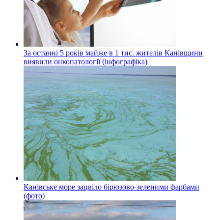
За останні 5 років майже в 1 тис. жителів Канівщини
виявили онкопатології (інфографіка)
Канівське море зацвіло бірюзово-зеленими фарбами
(фото)