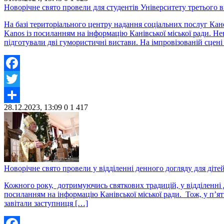
Share
Новорічне свято провели для студентів Університету третього в
На базі територіального центру надання соціальних послуг Кане
Kanos із посиланням на інформацію Канівської міської ради. Не
підготували дві гумористичні вистави. На імпровізованій сцені 
Facebook
Twitter
28.12.2023, 13:09
0
1 417
Share
Новорічне свято провели у відділенні денного догляду для дітей
Кожного року, дотримуючись святкових традицій, у відділенні д
посиланням на інформацію Канівської міської ради. Тож, у п’ят
завітали заступниця […]