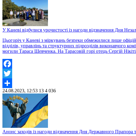
У Каневі відбулися урочистості із нагоди відзначення Дня Неза
Цьогоріч у Каневі з міркувань безпеки обмежилися лише офіці
відділів, управлінь та структурних підрозділів виконавчого ком
могили Тараса Шевченка. На Тарасовій горі отець Сергій Нікіт
Facebook
Twitter
24.08.2023, 12:53
13
4 036
Share
Анонс заходів із нагоди відзначення Дня Державного Прапора т