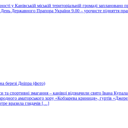
ості у Канівській міській територіальній громаді заплановано пр
 День Державного Прапора України 9.00 – урочисте підняття прап
а березі Дніпра (фото)
и та спортивні змагання – канівці відзначили свято Івана Купа
ародного аматорського хору «Кобзарева криниця», гуртів «Джере
тре вразила глядачів […]