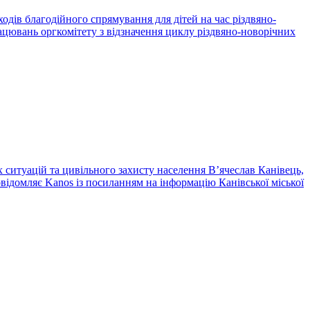
одів благодійного спрямування для дітей на час різдвяно-
рацювань оргкомітету з відзначення циклу різдвяно-новорічних
 ситуацій та цивільного захисту населення В’ячеслав Канівець,
відомляє Kanos із посиланням на інформацію Канівської міської