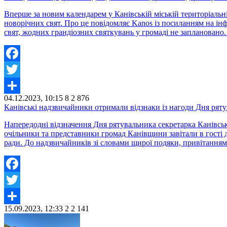
Вперше за новим календарем у Канівській міській територіальн
новорічних свят. Про це повідомляє Kanos із посиланням на ін
свят, жодних грандіозних святкувань у громаді не заплановано. 
Facebook
Twitter
04.12.2023, 10:15
8
2 876
Share
Канівські надзвичайники отримали відзнаки із нагоди Дня ряту
Напередодні відзначення Дня рятувальника секретарка Канівсько
очільники та представники громад Канівщини завітали в гості 
ради. До надзвичайників зі словами щирої подяки, привітанням
Facebook
Twitter
15.09.2023, 12:33
2
2 141
Share