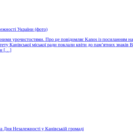
лежності України (фото)
йними урочистостями. Про це повідомляє Kanos із посиланням на
ітету Канівської міської ради поклали квіти до пам’ятних знаків 
ін […]
а Дня Незалежності у Канівській громаді