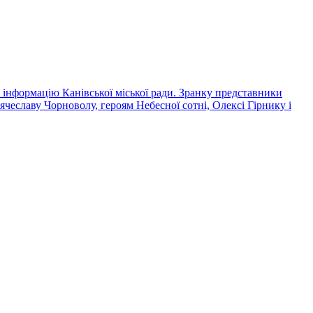
 інформацію Канівської міської ради. Зранку представники
Вячеславу Чорноволу, героям Небесної сотні, Олексі Гірнику і