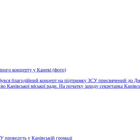
йного концерту у Каневі (фото)
ідбувся благодійний концерт на підтримку ЗСУ присвячений до Д
ю Канівської міської ради. На початку заходу секретарка Канівсь
ЗСУ проведуть у Канівській громаді