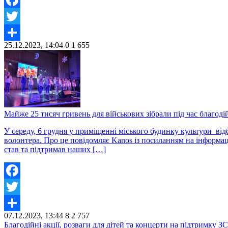
Facebook
Twitter
25.12.2023, 14:04
0
1 655
Share
Майже 25 тисяч гривень для військових зібрали під час благоді
У середу, 6 грудня у приміщенні міського будинку культури в
волонтера. Про це повідомляє Kanos із посиланням на інформаці
став та підтримав наших […]
Facebook
Twitter
07.12.2023, 13:44
8
2 757
Share
Благодійні акції, розваги для дітей та концерти на підтримку 