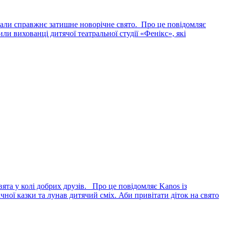
ували справжнє затишне новорічне свято. Про це повідомляє
и вихованці дитячої театральної студії «Фенікс», які
вята у колі добрих друзів. Про це повідомляє Kanos із
ної казки та лунав дитячий сміх. Аби привітати діток на свято