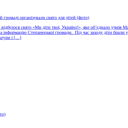
 громаді організували свято для дітей (фото)
відбулося свято «Ми діти твої, Україно!», яке об’єднало учнів М
 на інформацію Степанецької громади. Під час заходу діти брали
ьтури і […]
то)