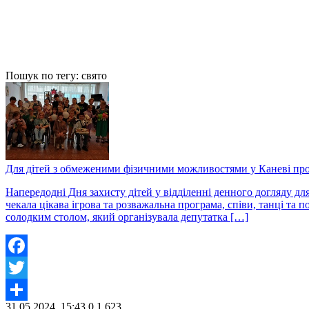
Пошук по тегу: свято
Для дітей з обмеженими фізичними можливостями у Каневі про
Напередодні Дня захисту дітей у відділенні денного догляду для
чекала цікава ігрова та розважальна програма, співи, танці та 
солодким столом, який організувала депутатка […]
Facebook
Twitter
31.05.2024, 15:43
0
1 623