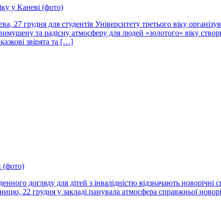
іку у Каневі (фото)
ва, 27 грудня для студентів Університету третього віку організ
вимушену та радісну атмосферу для людей «золотого» віку створил
казкові звірята та […]
 (фото)
енного догляду для дітей з інвалідністю відзначають новорічні с
ницю, 22 грудня у закладі панувала атмосфера справжньої новоріч