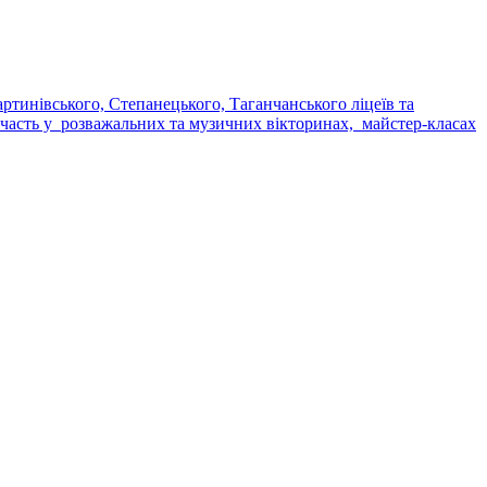
артинівського, Степанецького, Таганчанського ліцеїв та
 участь у розважальних та музичних вікторинах, майстер-класах