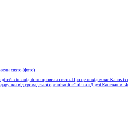
вели свято (фото)
 дітей з інвалідністю провели свято. Про це повідомляє Kanos із
подарунки від громадської організації «Спілка «Друзі Канева» м.