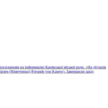
 посиланням на інформацію Канівської міської ради. «На дітлахів
 Фірзен (Німеччина) (Freunde von Kanew). Завершили захід