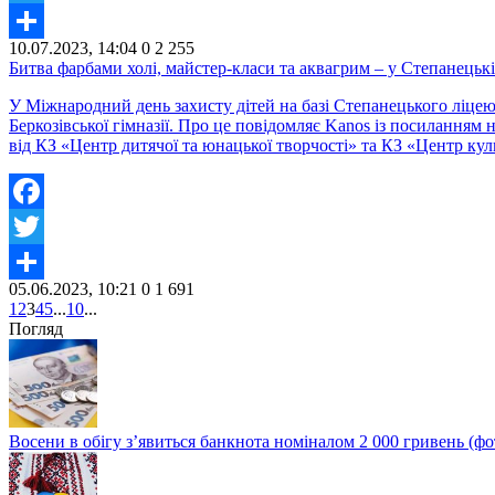
Twitter
10.07.2023, 14:04
0
2 255
Share
Битва фарбами холі, майстер-класи та аквагрим – у Степанецькій
У Міжнародний день захисту дітей на базі Степанецького ліцею 
Беркозівської гімназії. Про це повідомляє Kanos із посиланням
від КЗ «Центр дитячої та юнацької творчості» та КЗ «Центр кул
Facebook
Twitter
05.06.2023, 10:21
0
1 691
Share
1
2
3
4
5
...
10
...
Погляд
Восени в обігу з’явиться банкнота номіналом 2 000 гривень (фо