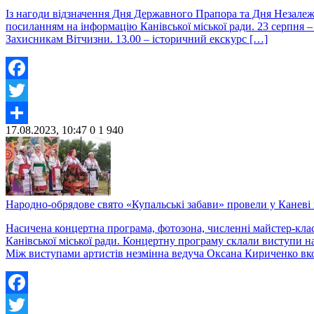
Із нагоди відзначення Дня Державного Прапора та Дня Незалежн
посиланням на інформацію Канівської міської ради. 23 серпня –
Захисникам Вітчизни. 13.00 – історичний екскурс […]
Facebook
Twitter
17.08.2023, 10:47
0
1 940
Share
Народно-обрядове свято «Купальські забави» провели у Каневі н
Насичена концертна програма, фотозона, численні майстер-клас
Канівської міської ради. Концертну програму склали виступи н
Між виступами артистів незмінна ведуча Оксана Кириченко вко
Facebook