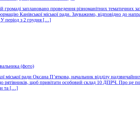
ій громаді заплановано проведення різноманітних тематичних зах
формацію Канівської міської ради. Зауважимо, відповідно до нап
У період з 2 грудня […]
вальника (фото)
ї міської ради Оксана П’яткова, начальник відділу надзвичайних
до рятівників, щоб привітати особовий склад 10 ДПРЧ. Про це по
и та […]