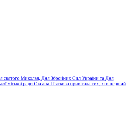
ня святого Миколая, Дня Збройних Сил України та Дня
кої міської ради Оксана П’яткова привітала тих, хто перший