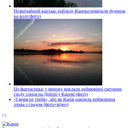
Незвичайний вантаж: поблизу Канева помітили будинок
на воді (фото)
Це фантастика: у мережу виклали неймовірні світлини
сходу сонця на Дніпрі у Каневі (фото)
«І моря не треба», або як Канів накрила неймовірна
злива з градом (фото+відео)
‹
›