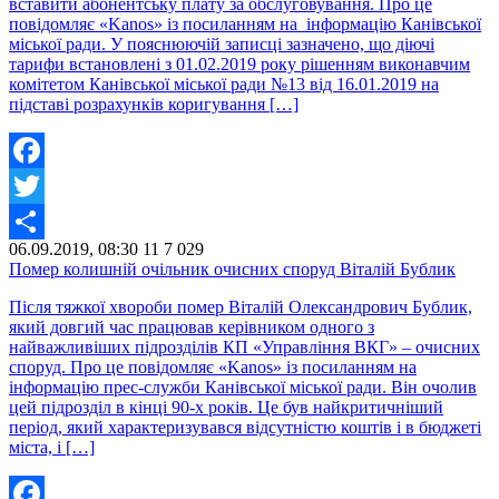
вставити абонентську плату за обслуговування. Про це
повідомляє «Kanos» із посиланням на інформацію Канівської
міської ради. У пояснюючій записці зазначено, що діючі
тарифи встановлені з 01.02.2019 року рішенням виконавчим
комітетом Канівської міської ради №13 від 16.01.2019 на
підставі розрахунків коригування […]
Facebook
Twitter
06.09.2019, 08:30
11
7 029
Share
Помер колишній очільник очисних споруд Віталій Бублик
Після тяжкої хвороби помер Віталій Олександрович Бублик,
який довгий час працював керівником одного з
найважливіших підрозділів КП «Управління ВКГ» – очисних
споруд. Про це повідомляє «Kanos» із посиланням на
інформацію прес-служби Канівської міської ради. Він очолив
цей підрозділ в кінці 90-х років. Це був найкритичніший
період, який характеризувався відсутністю коштів і в бюджеті
міста, і […]