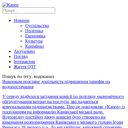
Новини
Суспільство
Політика
Економіка
Культура
Кримінал
Актуально
Погляд
Інтерактив
Життя ОТГ
Пошук по тегу: водоканал
Виконком розгляне доцільність підвищення тарифів на
водопостачання
У середу відбулося засідання комісії по розгляду економічного
обгрунтування витрат на послуги, які надаються
комунальними підприємствами. Про це повідомляє «Kanos» із
посиланням на інформацію Канівської міської ради.
Відповідну постійно діючу комісію було створено на
виконання розпорядження Канівського міського голови Ігоря
Ренькаса 28 лютого ц.р. До неї увійшли: керуючий справами