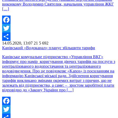
виконкому Володимир Святелик, начальник управління ЖКГ
[…]
Facebook
Twitter
14.05.2020, 13:07
21
5 692
Share
Канівський «Водоканал» планує збільшити тарифи
Канівське комунальне підприємство «Управління ВКГ»
інформує про намір коригування діючих тарифів на послуги з
централізованого водопостачання та централізованого
водовідведення. Про це повідомляє «Kanos» із посиланням на
інформацію Канівської міської ради. Здійснення коригування
тарифів викликано змінами окремих витрат з причин, що не
залежать від підприємства, а саме: – зростом заробітної плати
відповідно до «Закону України про […]
Facebook
Twitter