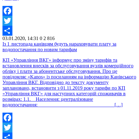
Facebook
Twitter
03.01.2020, 14:31
0
2 816
Share
Із 1 листопада канівцям будуть нараховувати плату за
водопостачання по новим тарифам
КП «Управління ВКГ» інформує про зміну тарифів та
встановлення внесків за обслуговування вузлів комерційного
обліку і плати за абонентське обслуговування. Про це
повідомляє «Kanos» із посиланням на інформацію Канівського
Управління ВКГ. Відповідно до тексту документу
заплановано, встановити з 01.11.2019 року тарифи по КП
«Управління ВКГ» для наступних категорій споживачів в
розмірах: 1.1. Населення: централізоване
водопостачання: […]
Facebook
Twitter