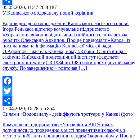
05.05.2020, 11:47
26
8 187
Share
У Канівського водоканалу новий керівник
Відповідно до розпорядження Канівського міського голови
Ігоря Ренькаса відтепер комунальне підприємство
«Управління водопровідно-каналізаційного господарства»
очолить Олександр Архипов. Про це повідомляє «Kanos» із
посиланням на інформацію Канівської міської ради.
О.Архипов – житель Канева, йому 53 роки. Освіта вища –
закінчив Київський політехнічний інститут (факультет
електронної техніки). З 1984 по 1986 роки проходив військову
службу. По завершенню – розпочав […]
Facebook
Twitter
17.04.2020, 16:28
5
5 854
Share
Силами «Водоканалу» дезінфікують тротуари у Каневі (фото)
Комунальне підприємство «Управління ВКГ» також
долучилося до проведення в місті превентивних заходів з
метою запобігання поширенню пандемії коронавірусу. Про це