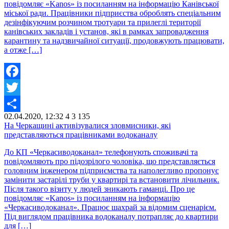
повідомляє «Kanos» із посиланням на інформацію Канівської
міської ради. Працівники підприєства оброблять спеціальним
дезінфікуючим розчином тротуари та прилеглі території
канівських закладів і установ, які в рамках запровадження
карантину та надзвичайної ситуації, продовжують працювати,
а отже […]
Facebook
Twitter
02.04.2020, 12:32
4
3 135
Share
На Черкащині активізувалися зловмисники, які
представляються працівниками водоканалу
До КП «Черкасиводоканал» телефонують споживачі та
повідомляють про підозрілого чоловіка, що представляється
головним інженером підприємства та наполегливо пропонує
замінити застарілі труби у квартирі та встановити лічильник.
Після такого візиту у людей зникають гаманці. Про це
повідомляє «Kanos» із посиланням на інформацію
«Черкасиводоканал». Працює шахрай за відомим сценарієм.
Під виглядом працівника водоканалу потрапляє до квартири
для […]