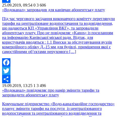
25.09.2019, 09:54
0
3 606
Share
«Водоканал» запровадив для канівчан абонентську плату
Під час чергового засідання виконавчого комітету переглянули
тарифи на централізоване водопостачання та водовідведення,
що надаються КП «Управління ВКГ», та запровадили
абонентську плату. Про це повідомляє «Kanos» із посиланням
на інформацію Канівської міської ради. Відтак, для
користувачів вводяться : 1.1 Внески за обслуговування вузлів
комерційного обліку Д.-15 мм для будівлі, приміщення якої є
самостійними об’єктами нерухомого […]
Facebook
Twitter
19.09.2019, 13:25
1
3 496
Share
«Водоканал» повідомляє про намір змінити тарифи та
запровадити абонентську плату
Комунальне підприємство «Водо-каналізаційне господарство»
планує змінити тарифи на послуги із централізованого
водопостачання та централізованого водовідведення та