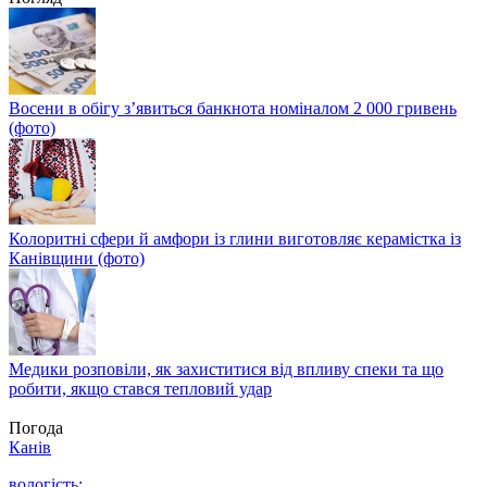
Восени в обігу з’явиться банкнота номіналом 2 000 гривень
(фото)
Колоритні сфери й амфори із глини виготовляє керамістка із
Канівщини (фото)
Медики розповіли, як захиститися від впливу спеки та що
робити, якщо стався тепловий удар
Погода
Канів
вологість: