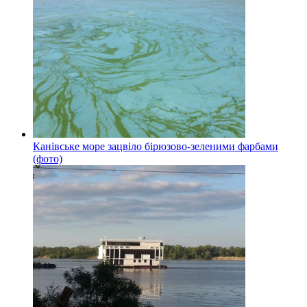
Канівське море зацвіло бірюзово-зеленими фарбами
(фото)