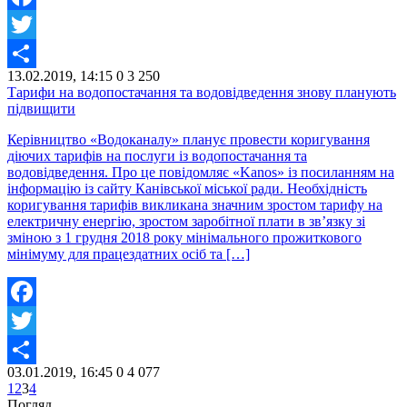
Facebook
Twitter
13.02.2019, 14:15
0
3 250
Share
Тарифи на водопостачання та водовідведення знову планують
підвищити
Керівництво «Водоканалу» планує провести коригування
діючих тарифів на послуги із водопостачання та
водовідведення. Про це повідомляє «Kanos» із посиланням на
інформацію із сайту Канівської міської ради. Необхідність
коригування тарифів викликана значним зростом тарифу на
електричну енергію, зростом заробітної плати в зв’язку зі
зміною з 1 грудня 2018 року мінімального прожиткового
мінімуму для працездатних осіб та […]
Facebook
Twitter
03.01.2019, 16:45
0
4 077
Share
1
2
3
4
Погляд