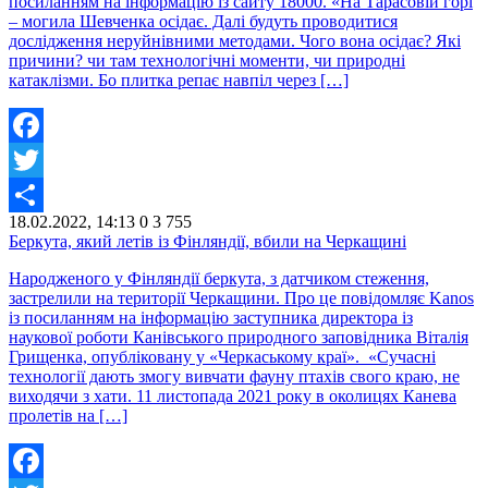
посиланням на інформацію із сайту 18000. «На Тарасовій горі
– могила Шевченка осідає. Далі будуть проводитися
дослідження неруйнівними методами. Чого вона осідає? Які
причини? чи там технологічні моменти, чи природні
катаклізми. Бо плитка репає навпіл через […]
Facebook
Twitter
18.02.2022, 14:13
0
3 755
Share
Беркута, який летів із Фінляндії, вбили на Черкащині
Народженого у Фінляндії беркута, з датчиком стеження,
застрелили на території Черкащини. Про це повідомляє Kanos
із посиланням на інформацію заступника директора із
наукової роботи Канівського природного заповідника Віталія
Грищенка, опубліковану у «Черкаському краї». «Сучасні
технології дають змогу вивчати фауну птахів свого краю, не
виходячи з хати. 11 листопада 2021 року в околицях Канева
пролетів на […]