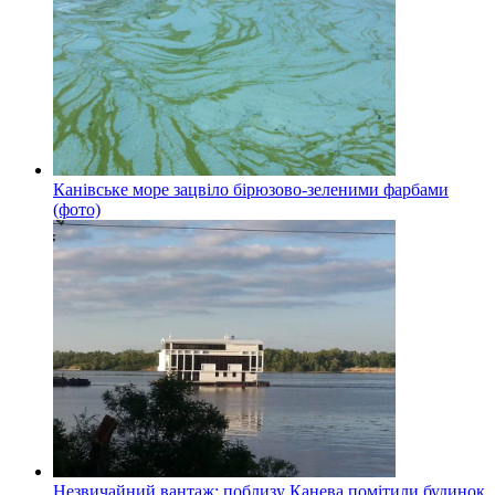
Канівське море зацвіло бірюзово-зеленими фарбами
(фото)
Незвичайний вантаж: поблизу Канева помітили будинок