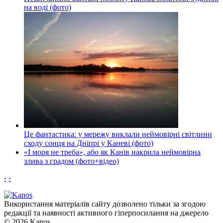
на воді (фото)
Це фантастика: у мережу виклали неймовірні світлини
сходу сонця на Дніпрі у Каневі (фото)
«І моря не треба», або як Канів накрила неймовірна
злива з градом (фото+відео)
‹
›
Використання матеріалів сайту дозволено тільки за згодою
редакції та наявності активного гіперпосилання на джерело
© 2026 Kanos