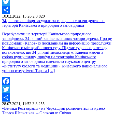
Facebook
Twitter
10.02.2022, 13:26
2
3 820
Share
34-річного канівця засудили за те, що він спиляв дерева на
території Канівського природного заповідника
Перебуваючи на території Канівського природного
заповідника, 34-річний канівець спиляв чотири дерева. Про це
повідомляє «Kanos» із посиланням на інформацію пресслужби
Канівського міськрайонного суду. Під час судового розгляду
встановлено, що 34-річний мешканець м. Канева маючи з
собою ручну пилку, прибув на територію Канівського
природного заповідника навчально-наукового центру
«Інституту біології та медицини» Київського національного
університету імені Тараса […]
Facebook
Twitter
28.07.2021, 11:52
3
3 255
Share
«Велика Реставрація» на Черкащині розпочнеться із музею
Тараса Шевченка», – Олександр Скічко