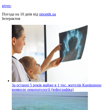
вітер:
Погода на 10 днів від
sinoptik.ua
Інтерактив
За останні 5 років майже в 1 тис. жителів Канівщини
виявили онкопатології (інфографіка)