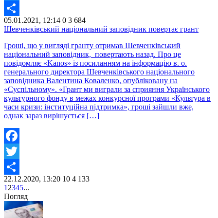
Twitter
05.01.2021, 12:14
0
3 684
Share
Шевченківський національний заповідник повертає грант
Гроші, що у вигляді гранту отримав Шевченківський
національний заповідник, повертають назад. Про це
повідомляє «Kanos» із посиланням на інформацію в. о.
генерального директора Шевченківського національного
заповідника Валентина Коваленко, опубліковану на
«Суспільному». «Грант ми виграли за сприяння Українського
культурного фонду в межах конкурсної програми «Культура в
часи кризи: інституційна підтримка», гроші зайшли вже,
однак зараз вирішується […]
Facebook
Twitter
22.12.2020, 13:20
10
4 133
Share
1
2
3
4
5
...
Погляд