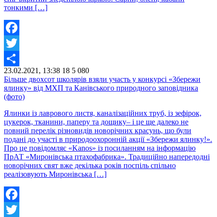
тонкими […]
Facebook
Twitter
23.02.2021, 13:38
18
5 080
Share
Більше двохсот школярів взяли участь у конкурсі «Збережи
ялинку» від МХП та Канівського природного заповідника
(фото)
Ялинки із лаврового листя, каналізаційних труб, із зефірок,
цукерок, тканини, паперу та дощику– і це ще далеко не
повний перелік різновидів новорічних красунь, що були
подані до участі в природоохоронній акції «Збережи ялинку!».
Про це повідомляє «Kanos» із посиланням на інформацію
ПрАТ «Миронівська птахофабрика». Традиційно напередодні
новорічних свят вже декілька років поспіль спільно
реалізовують Миронівська […]
Facebook