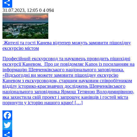
Twitter
31.07.2023, 12:05
0
4 094
Share
Жителі та гості Канева відтепер можуть замовити пішохідну
екскурсію містом
Професійний екскурсовод та науковець проводить пішохідні
екскурсії Каневом. Про це повідомляє Kanos із посиланням на
інформацію Шевченківського національного заповідника.
«Відсьогодні ви можете замовити пішохідну екскурсію
Каневом з екскурсоводом, старшим науковим співробітником
відділу історико-краєзнавчих досліджень Шевченківського
національного заповідника Ярмош Тетяною Володимирівною,
яка захистила свій проект і запрошує канівців і гостей міста
поринути у історію нашого краю! […]
Facebook
Twitter