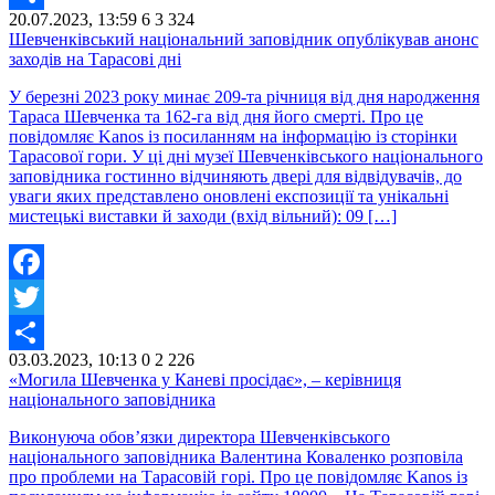
20.07.2023, 13:59
6
3 324
Share
Шевченківський національний заповідник опублікував анонс
заходів на Тарасові дні
У березні 2023 року минає 209-та річниця від дня народження
Тараса Шевченка та 162-га від дня його смерті. Про це
повідомляє Kanos із посиланням на інформацію із сторінки
Тарасової гори. У ці дні музеї Шевченківського національного
заповідника гостинно відчиняють двері для відвідувачів, до
уваги яких представлено оновлені експозиції та унікальні
мистецькі виставки й заходи (вхід вільний): 09 […]
Facebook
Twitter
03.03.2023, 10:13
0
2 226
Share
«Могила Шевченка у Каневі просідає», – керівниця
національного заповідника
Виконуюча обов’язки директора Шевченківського
національного заповідника Валентина Коваленко розповіла
про проблеми на Тарасовій горі. Про це повідомляє Kanos із