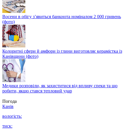
Восени в обігу з’явиться банкнота номіналом 2 000 гривень
(фото)
Колоритні сфери й амфори із глини виготовляє керамістка із
Канівщини (фото)
Медики розповіли, як захиститися від впливу спеки та що
робити, якщо стався тепловий удар
Погода
Канів
вологість:
тиск: