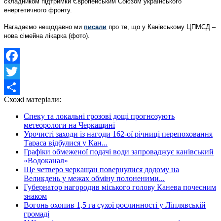
складником підтримки Європейським Союзом українського
енергетичного фронту.
Нагадаємо нещодавно ми
писали
про те, що у Канівському ЦПМСД –
нова сімейна лікарка (фото).
Facebook
Twitter
Схожі матеріали:
Share
Спеку та локальні грозові дощі прогнозують
метеорологи на Черкащині
Урочисті заходи із нагоди 162-ої річниці перепоховання
Тараса відбулися у Кан...
Графіки обмеженої подачі води запроваджує канівський
«Водоканал»
Ще четверо черкащан повернулися додому на
Великдень у межах обміну полоненими...
Губернатор нагородив міського голову Канева почесним
знаком
Вогонь охопив 1,5 га сухої рослинності у Ліплявській
громаді