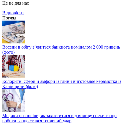
Це не для нас
Відповіcти
Погляд
Восени в обігу з’явиться банкнота номіналом 2 000 гривень
(фото)
Колоритні сфери й амфори із глини виготовляє керамістка із
Канівщини (фото)
Медики розповіли, як захиститися від впливу спеки та що
робити, якщо стався тепловий удар