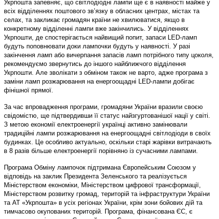
Укрпошта запевняє, що світлодіодні лампи ще є в наявності майже у
всіх відділеннях поштового зв’язку в обласних центрах, містах та
селах, та закликає громадян країни не хвилюватися, якщо в
конкретному відділенні лампи вже закінчились. У відділеннях
Укрпошти, де спостерігається найвищий попит, запаси LED-ламп
будуть поповнювати доки лампочки будуть у наявності. У разі
закінчення ламп або вичерпання запасів ламп потрібного типу цоколя,
рекомендуємо звернутись до іншого найближчого відділення
Укрпошти. Але зволікати з обміном також не варто, адже програма з
заміни ламп розжарювання на енергоощадні LED-лампи добігає
фінішної прямої.
За час впровадження програми, громадяни України вразили своєю
свідомістю, ще підтвердивши її статус найзгуртованішої нації у світі.
З метою економії електроенергії українці активно замінювали
традиційні лампи розжарювання на енергоощадні світлодіоди в своїх
будинках. Це особливо актуально, оскільки старі жарівки витрачають
в 8 разів більше електроенергії порівняно із сучасними лампами.
Програма Обміну лампочок підтримана Європейським Союзом у
відповідь на заклик Президента Зеленського та реалізується
Міністерством економіки, Міністерством цифрової трансформації,
Міністерством розвитку громад, територій та інфраструктури України
та АТ «Укрпошта» в усіх регіонах України, крім зони бойових дій та
тимчасово окупованих територій. Програма, фінансована ЄС, є