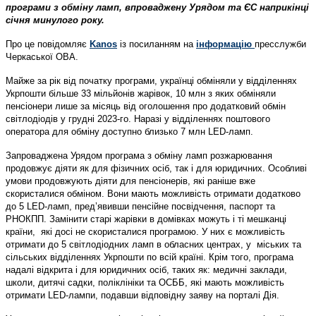
програми з обміну ламп, впроваджену Урядом та ЄС наприкінці
січня минулого року.
Про це повідомляє
Kanos
із посиланням на
інформацію
пресслужби
Черкаської ОВА.
Майже за рік від початку програми, українці обміняли у відділеннях
Укрпошти більше 33 мільйонів жарівок, 10 млн з яких обміняли
пенсіонери лише за місяць від оголошення про додатковий обмін
світлодіодів у грудні 2023-го. Наразі у відділеннях поштового
оператора для обміну доступно близько 7 млн LED-ламп.
Запроваджена Урядом програма з обміну ламп розжарювання
продовжує діяти як для фізичних осіб, так і для юридичних. Особливі
умови продовжують діяти для пенсіонерів, які раніше вже
скористалися обміном. Вони мають можливість отримати додатково
до 5 LED-ламп, пред’явивши пенсійне посвідчення, паспорт та
РНОКПП. Замінити старі жарівки в домівках можуть і ті мешканці
країни, які досі не скористалися програмою. У них є можливість
отримати до 5 світлодіодних ламп в обласних центрах, у міських та
сільських відділеннях Укрпошти по всій країні. Крім того, програма
надалі відкрита і для юридичних осіб, таких як: медичні заклади,
школи, дитячі садки, поліклініки та ОСББ, які мають можливість
отримати LED-лампи, подавши відповідну заяву на порталі Дія.