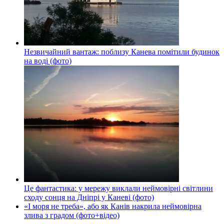
Незвичайний вантаж: поблизу Канева помітили будинок
на воді (фото)
Це фантастика: у мережу виклали неймовірні світлини
сходу сонця на Дніпрі у Каневі (фото)
«І моря не треба», або як Канів накрила неймовірна
злива з градом (фото+відео)