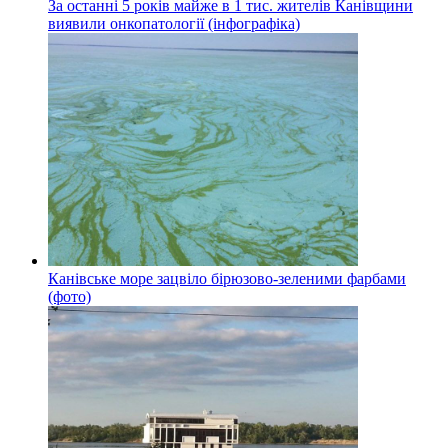
За останні 5 років майже в 1 тис. жителів Канівщини
виявили онкопатології (інфографіка)
Канівське море зацвіло бірюзово-зеленими фарбами
(фото)