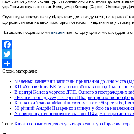
парк симпозіумних скульптур, створення якого належить до вже згадан
українських скульпторів як Володимир Кочмар (Харків), Олександр Дячен
Скульптури знаходяться у відкритому для огляду місці, на території 
що розмістилась на двох просторих поверхах», - відзначила у своєму м
Нагадаємо нещодавно ми
писали
про те, що у центрі міста студенти 
Facebook
Twitter
Схожі матеріали:
Share
Маленькі канівчани записали привітання до Дня міста (ві
КП «Управління ВКГ» зазнало збитків понад 1 млн.грн. че
В центрі Канева чергове ДТП. Одного з постраждалих за
«Безпека понад усе», – Сергій Шкарлет розповів про форм
Канівський завод «Магніт» святкуватиме 50-річчя із Дня 
50-річний Андрій Назаренко загинув у бою за незалежніс
У новорічну ніч поліціянти склали 114 адміністративних ма
Теги:
Княжа гора
мистецтво
скульптор
скульптура
Тарасова гора