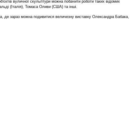
б'єктів вуличної скульптури можна побачити роботи таких відомих
льді (Італія), Томаса Оливи (США) та інші.
тва, де зараз можна подивитися величезну виставку Олександра Бабака,