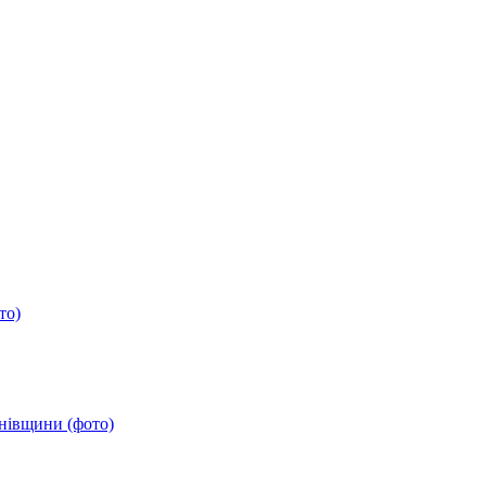
то)
анівщини (фото)