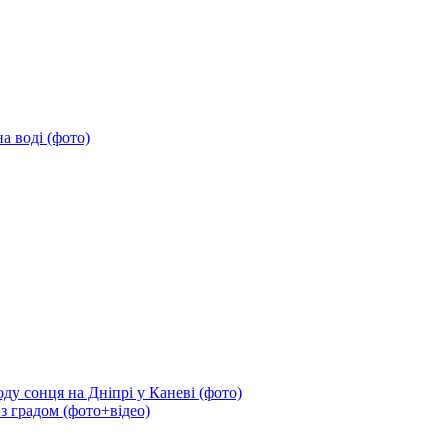
а воді (фото)
ду сонця на Дніпрі у Каневі (фото)
 з градом (фото+відео)