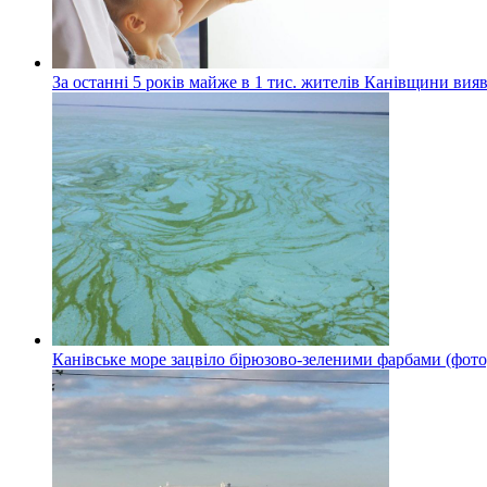
За останні 5 років майже в 1 тис. жителів Канівщини вияв
Канівське море зацвіло бірюзово-зеленими фарбами (фото