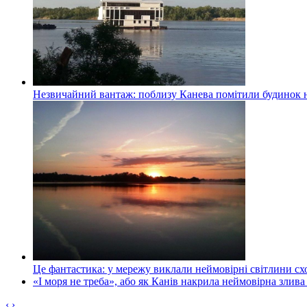
Незвичайний вантаж: поблизу Канева помітили будинок н
Це фантастика: у мережу виклали неймовірні світлини схо
«І моря не треба», або як Канів накрила неймовірна злива
‹
›