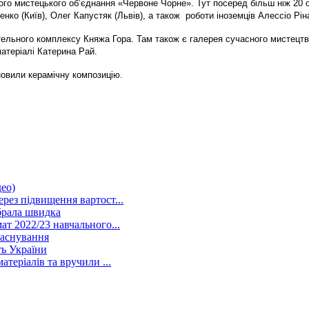
ого мистецького об’єднання «Червоне Чорне». Тут посеред більш ніж 20 о
ко (Київ), Олег Капустяк (Львів), а також роботи іноземців Алессіо Ріна
готельного комплексу Княжа Гора. Там також є галерея сучасного мистец
атеріалі Катерина Рай.
оновили керамічну композицію.
део)
рез підвищення вартост...
брала швидка
ат 2022/23 навчального...
заснування
ть України
теріалів та вручили ...