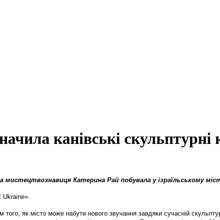
начила канівські скульптурні 
та мистецтвознавиця Катерина Рай побувала у ізраїльському місті
t Ukraine».
м того, як місто може набути нового звучання завдяки сучасній скульптур