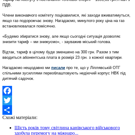
ПДВ.
Члени виконавчого комітету поцікавилися, які заходи вживатимуться,
якщо газ подорожчає знову. Нагадаємо, минулого року ціна на газ
встановлювалася помісячно.
«Будемо збиратися знову, але якщо сьогодні ситуація дозволяє
знизити тариф – ми знижуємо», - зауважив міський голова.
Відтак, тариф в цілому буде зменшено на 300 грн. Разом з тим
вводиться абонентська плата в розмірі 23 грн. з кожної квартири.
Нагадаємо нещодавно ми
писали
про те, що у Ліплявській ОТГ
спільними зусиллями переоблаштовують недіючий корпус НВК під
дитячий садочок.
Facebook
Twitter
Схожі матеріали:
Share
Шість років тому світлина канівського військового
здобула перемогу на міжнаро...