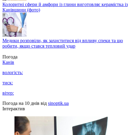
Колоритні сфери й амфори із глини виготовляє керамістка із
Канівщини (фото)
Медики розповіли, як захиститися від впливу спеки та що
робити, якщо стався тепловий удар
Погода
Канів
вологість:
тиск:
вітер:
Погода на 10 днів від
sinoptik.ua
Інтерактив