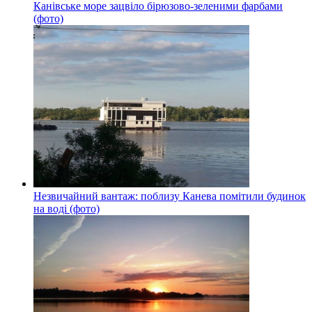
Канівське море зацвіло бірюзово-зеленими фарбами
(фото)
Незвичайний вантаж: поблизу Канева помітили будинок
на воді (фото)