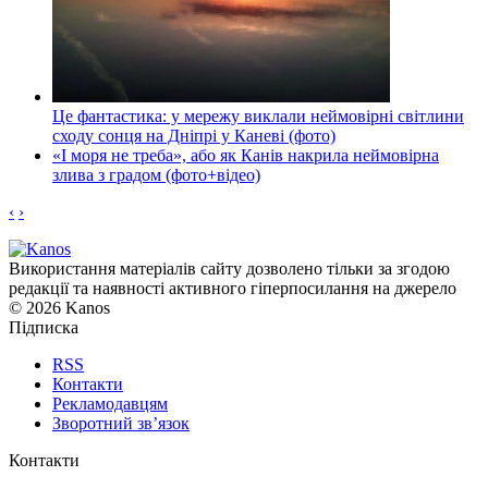
Це фантастика: у мережу виклали неймовірні світлини
сходу сонця на Дніпрі у Каневі (фото)
«І моря не треба», або як Канів накрила неймовірна
злива з градом (фото+відео)
‹
›
Використання матеріалів сайту дозволено тільки за згодою
редакції та наявності активного гіперпосилання на джерело
© 2026 Kanos
Підписка
RSS
Контакти
Рекламодавцям
Зворотний зв’язок
Контакти