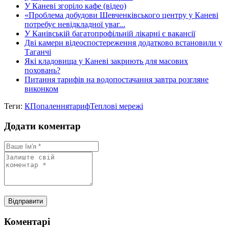
У Каневі згоріло кафе (відео)
«Проблема добудови Шевченківського центру у Каневі
потребує невідкладної уваг...
У Канівській багатопрофільній лікарні є вакансії
Дві камери відеоспостереження додатково встановили у
Таганчі
Які кладовища у Каневі закриють для масових
поховань?
Питання тарифів на водопостачання завтра розгляне
виконком
Теги:
КП
опалення
тариф
Теплові мережі
Додати коментар
Коментарі