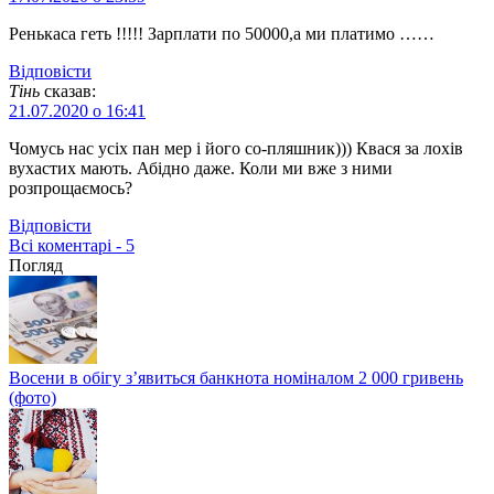
Ренькаса геть !!!!! Зарплати по 50000,а ми платимо ……
Відповіcти
Тінь
сказав:
21.07.2020 о 16:41
Чомусь нас усіх пан мер і його со-пляшник))) Квася за лохів
вухастих мають. Абідно даже. Коли ми вже з ними
розпрощаємось?
Відповіcти
Всі коментарі - 5
Погляд
Восени в обігу з’явиться банкнота номіналом 2 000 гривень
(фото)