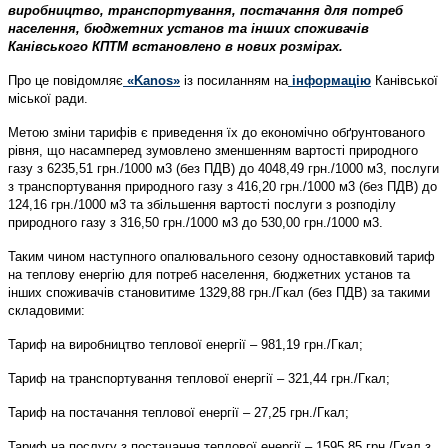
виробництво, транспортування, постачання для потреб
населення, бюджетних установ та інших споживачів
Канівського КПТМ встановлено в нових розмірах.
Про це повідомляє
«Kanos»
із посиланням на
інформацію
Канівської
міської ради.
Метою зміни тарифів є приведення їх до економічно обґрунтованого
рівня, що насамперед зумовлено зменшенням вартості природного
газу з 6235,51 грн./1000 м3 (без ПДВ) до 4048,49 грн./1000 м3, послуги
з транспортування природного газу з 416,20 грн./1000 м3 (без ПДВ) до
124,16 грн./1000 м3 та збільшення вартості послуги з розподілу
природного газу з 316,50 грн./1000 м3 до 530,00 грн./1000 м3.
Таким чином наступного опалювального сезону одноставковий тариф
на теплову енергію для потреб населення, бюджетних установ та
інших споживачів становитиме 1329,88 грн./Гкал (без ПДВ) за такими
складовими:
Тариф на виробництво теплової енергії – 981,19 грн./Гкал;
Тариф на транспортування теплової енергії – 321,44 грн./Гкал;
Тариф на постачання теплової енергії – 27,25 грн./Гкал;
Тариф на послугу з постачання теплової енергії – 1595,85 грн./Гкал з