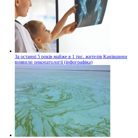
За останні 5 років майже в 1 тис. жителів Канівщини
виявили онкопатології (інфографіка)