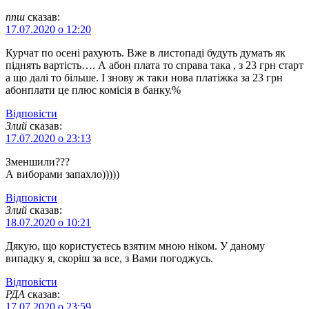
ппш
сказав:
17.07.2020 о 12:20
Курчат по осені рахують. Вже в листопаді будуть думать як
піднять вартість…. А абон плата то справа така , з 23 грн старт
а що далі то більше. І знову ж таки нова платіжка за 23 грн
абонплати це плюс комісія в банку.%
Відповіcти
Злий
сказав:
17.07.2020 о 23:13
Зменшили???
А виборами запахло)))))
Відповіcти
Злий
сказав:
18.07.2020 о 10:21
Дякую, що користуєтесь взятим мною ніком. У даному
випадку я, скоріш за все, з Вами погоджусь.
Відповіcти
РДА
сказав:
17.07.2020 о 23:59