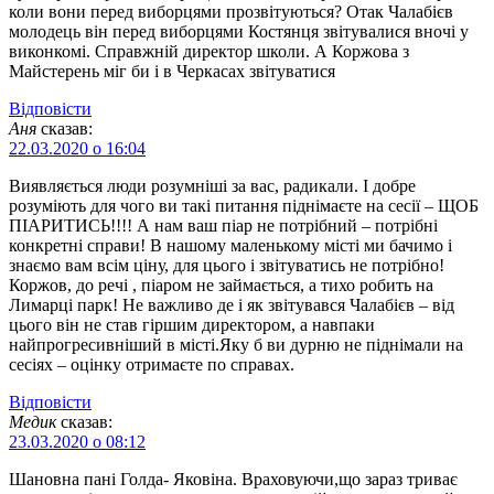
коли вони перед виборцями прозвітуються? Отак Чалабієв
молодець він перед виборцями Костянця звітувалися вночі у
виконкомі. Справжній директор школи. А Коржова з
Майстерень міг би і в Черкасах звітуватися
Відповіcти
Аня
сказав:
22.03.2020 о 16:04
Виявляється люди розумніші за вас, радикали. І добре
розуміють для чого ви такі питання піднімаєте на сесії – ЩОБ
ПІАРИТИСЬ!!!! А нам ваш піар не потрібний – потрібні
конкретні справи! В нашому маленькому місті ми бачимо і
знаємо вам всім ціну, для цього і звітуватись не потрібно!
Коржов, до речі , піаром не займається, а тихо робить на
Лимарці парк! Не важливо де і як звітувався Чалабієв – від
цього він не став гіршим директором, а навпаки
найпрогресивніший в місті.Яку б ви дурню не піднімали на
сесіях – оцінку отримаєте по справах.
Відповіcти
Медик
сказав:
23.03.2020 о 08:12
Шановна пані Голда- Яковіна. Враховуючи,що зараз триває