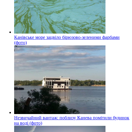
Канівське море зацвіло бірюзово-зеленими фарбами
(фото)
Незвичайний вантаж: поблизу Канева помітили будинок
на воді (фото)