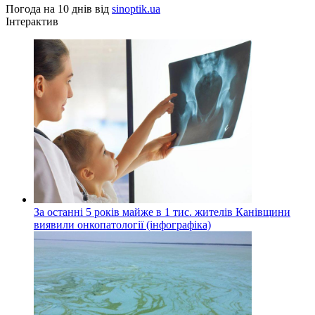
Погода на 10 днів від
sinoptik.ua
Інтерактив
За останні 5 років майже в 1 тис. жителів Канівщини
виявили онкопатології (інфографіка)