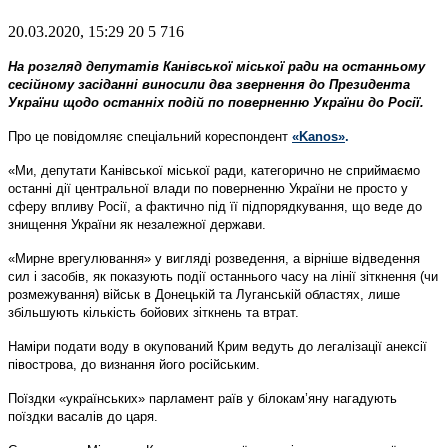
20.03.2020, 15:29
20
5 716
На розгляд депутатів Канівської міської ради на останньому
сесійному засіданні виносили два звернення до Президента
України щодо останніх подій по поверненню України до Росії.
Про це повідомляє спеціальний кореспондент
«Kanos»
.
«Ми, депутати Канівської міської ради, категорично не сприймаємо
останні дії центральної влади по поверненню України не просто у
сферу впливу Росії, а фактично під її підпорядкування, що веде до
знищення України як незалежної держави.
«Мирне врегулювання» у вигляді розведення, а вірніше відведення
сил і засобів, як показують події останнього часу на лінії зіткнення (чи
розмежування) військ в Донецькій та Луганській областях, лише
збільшують кількість бойових зіткнень та втрат.
Наміри подати воду в окупований Крим ведуть до легалізації анексії
півострова, до визнання його російським.
Поїздки «українських» парламент раїв у білокам’яну нагадують
поїздки васалів до царя.