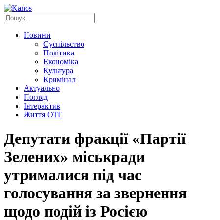
Новини
Суспільство
Політика
Економіка
Культура
Кримінал
Актуально
Погляд
Інтерактив
Життя ОТГ
Депутати фракції «Партії
Зелених» міськради
утрималися під час
голосування за звернення
щодо подій із Росією