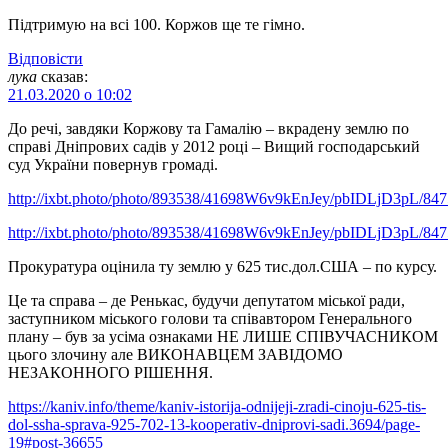
Підтримую на всі 100. Коржов ще те гімно.
Відповіcти
лука
сказав:
21.03.2020 о 10:02
До речі, завдяки Коржову та Гамалію – вкрадену землю по
справі Дніпрових садів у 2012 році – Вищий господарський
суд України повернув громаді.
http://ixbt.photo/photo/893538/41698W6v9kEnJey/pbIDLjD3pL/847
http://ixbt.photo/photo/893538/41698W6v9kEnJey/pbIDLjD3pL/847
Прокуратура оцінила ту землю у 625 тис.дол.США – по курсу.
Це та справа – де Ренькас, будучи депутатом міської ради,
заступником міського голови та співавтором Генерального
плану – був за усіма ознаками НЕ ЛИШЕ СПІВУЧАСНИКОМ
цього злочину але ВИКОНАВЦЕМ ЗАВІДОМО
НЕЗАКОННОГО РІШЕННЯ.
https://kaniv.info/theme/kaniv-istorija-odnijeji-zradi-cinoju-625-tis-
dol-ssha-sprava-925-702-13-kooperativ-dniprovi-sadi.3694/page-
19#post-36655