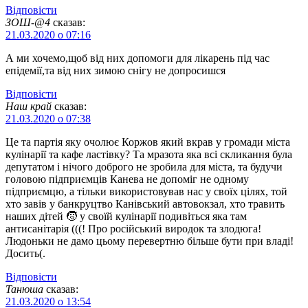
Відповіcти
ЗОШ-@4
сказав:
21.03.2020 о 07:16
А ми хочемо,щоб від них допомоги для лікарень під час
епідемії,та від них зимою снігу не допросишся
Відповіcти
Наш край
сказав:
21.03.2020 о 07:38
Це та партія яку очолює Коржов який вкрав у громади міста
кулінарії та кафе ластівку? Та мразота яка всі скликання була
депутатом і нічого доброго не зробила для міста, та будучи
головою підприємців Канева не допоміг не одному
підприємцю, а тільки використовував нас у своїх цілях, той
хто завів у банкруцтво Канівський автовокзал, хто травить
наших дітей 🧒 у своїй кулінарії подивіться яка там
антисанітарія (((! Про російський виродок та злодюга!
Людоньки не дамо цьому перевертню більше бути при владі!
Досить(.
Відповіcти
Танюша
сказав:
21.03.2020 о 13:54