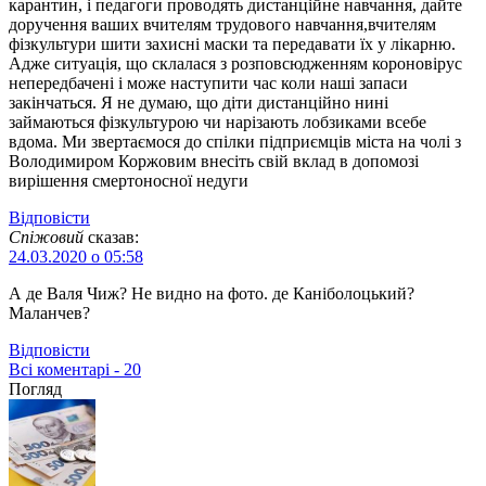
карантин, і педагоги проводять дистанційне навчання, дайте
доручення ваших вчителям трудового навчання,вчителям
фізкультури шити захисні маски та передавати їх у лікарню.
Адже ситуація, що склалася з розповсюдженням короновірус
непередбачені і може наступити час коли наші запаси
закінчаться. Я не думаю, що діти дистанційно нині
займаються фізкультурою чи нарізають лобзиками всебе
вдома. Ми звертаємося до спілки підприємців міста на чолі з
Володимиром Коржовим внесіть свій вклад в допомозі
вирішення смертоносної недуги
Відповіcти
Спіжовий
сказав:
24.03.2020 о 05:58
А де Валя Чиж? Не видно на фото. де Каніболоцький?
Маланчев?
Відповіcти
Всі коментарі - 20
Погляд