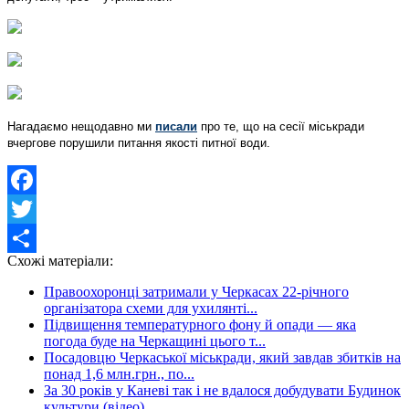
Нагадаємо нещодавно ми
писали
про те, що на сесії міськради
вчергове порушили питання якості питної води.
Facebook
Twitter
Схожі матеріали:
Share
Правоохоронці затримали у Черкасах 22-річного
організатора схеми для ухилянті...
Підвищення температурного фону й опади — яка
погода буде на Черкащині цього т...
Посадовцю Черкаської міськради, який завдав збитків на
понад 1,6 млн.грн., по...
За 30 років у Каневі так і не вдалося добудувати Будинок
культури (відео)