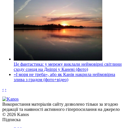
Це фантастика: у мережу виклали неймовірні світлини
сходу сонця на Дніпрі у Каневі (фото)
«І моря не треба», або як Канів накрила неймовірна
злива з градом (фото+відео)
‹
›
Використання матеріалів сайту дозволено тільки за згодою
редакції та наявності активного гіперпосилання на джерело
© 2026 Kanos
Підписка