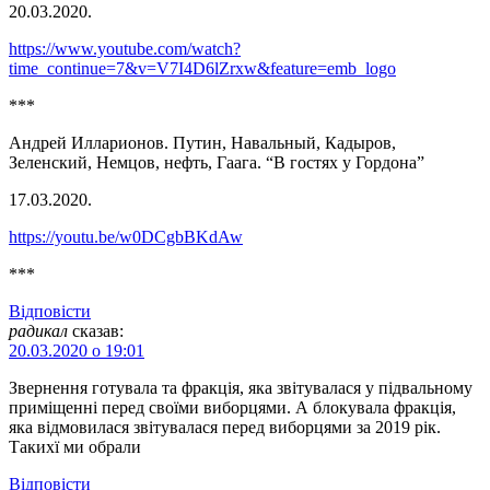
20.03.2020.
https://www.youtube.com/watch?
time_continue=7&v=V7I4D6lZrxw&feature=emb_logo
***
Андрей Илларионов. Путин, Навальный, Кадыров,
Зеленский, Немцов, нефть, Гаага. “В гостях у Гордона”
17.03.2020.
https://youtu.be/w0DCgbBKdAw
***
Відповіcти
радикал
сказав:
20.03.2020 о 19:01
Звернення готувала та фракція, яка звітувалася у підвальному
приміщенні перед своїми виборцями. А блокувала фракція,
яка відмовилася звітувалася перед виборцями за 2019 рік.
Такихї ми обрали
Відповіcти