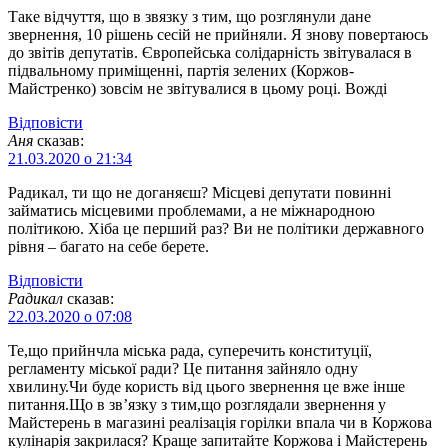
Таке відчуття, що в звязку з тим, що розглянули дане
звернення, 10 рішень сесій не прийняли. Я знову повертаюсь
до звітів депутатів. Європейська солідарність звітувалася в
підвальному приміщенні, партія зелених (Коржов-
Майстренко) зовсім не звітувалися в цьому році. Вожді
Відповіcти
Аня
сказав:
21.03.2020 о 21:34
Радикал, ти що не доганяєш? Місцеві депутати повинні
займатись місцевими проблемами, а не міжнародною
політикою. Хіба це перший раз? Ви не політики державного
рівня – багато на себе берете.
Відповіcти
Радикал
сказав:
22.03.2020 о 07:08
Те,що прийнчла міська рада, суперечить конституції,
регламенту міської ради? Це питання зайняло одну
хвилину.Чи буде користь від цього звернення це вже інше
питання.Що в зв’язку з тим,що розглядали звернення у
Майстерень в магазині реалізація горілки впала чи в Коржова
кулінарія закрилася? Краще запитайте Коржова і Майстерень