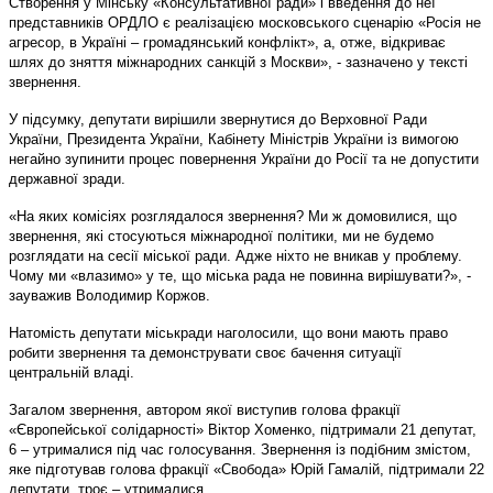
Створення у Мінську «Консультативної ради» і введення до неї
представників ОРДЛО є реалізацією московського сценарію «Росія не
агресор, в Україні – громадянський конфлікт», а, отже, відкриває
шлях до зняття міжнародних санкцій з Москви», - зазначено у тексті
звернення.
У підсумку, депутати вирішили звернутися до Верховної Ради
України, Президента України, Кабінету Міністрів України із вимогою
негайно зупинити процес повернення України до Росії та не допустити
державної зради.
«На яких комісіях розглядалося звернення? Ми ж домовилися, що
звернення, які стосуються міжнародної політики, ми не будемо
розглядати на сесії міської ради. Адже ніхто не вникав у проблему.
Чому ми «влазимо» у те, що міська рада не повинна вирішувати?», -
зауважив Володимир Коржов.
Натомість депутати міськради наголосили, що вони мають право
робити звернення та демонструвати своє бачення ситуації
центральній владі.
Загалом звернення, автором якої виступив голова фракції
«Європейської солідарності» Віктор Хоменко, підтримали 21 депутат,
6 – утрималися під час голосування. Звернення із подібним змістом,
яке підготував голова фракції «Свобода» Юрій Гамалій, підтримали 22
депутати, троє – утрималися.