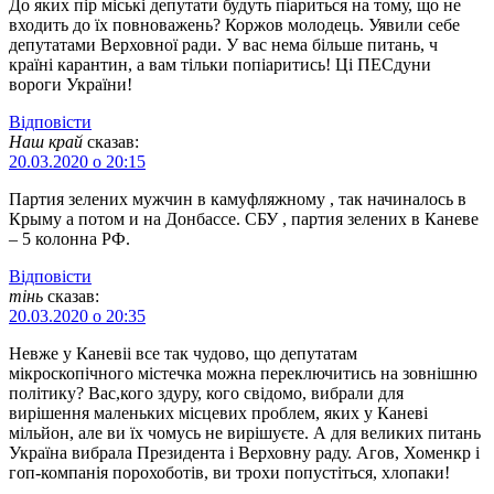
До яких пір міські депутати будуть піариться на тому, що не
входить до їх повноважень? Коржов молодець. Уявили себе
депутатами Верховної ради. У вас нема більше питань, ч
країні карантин, а вам тільки попіаритись! Ці ПЕСдуни
вороги України!
Відповіcти
Наш край
сказав:
20.03.2020 о 20:15
Партия зелених мужчин в камуфляжному , так начиналось в
Крыму а потом и на Донбассе. СБУ , партия зелених в Каневе
– 5 колонна РФ.
Відповіcти
тінь
сказав:
20.03.2020 о 20:35
Невже у Каневіі все так чудово, що депутатам
мікроскопічного містечка можна переключитись на зовнішню
політику? Вас,кого здуру, кого свідомо, вибрали для
вирішення маленьких місцевих проблем, яких у Каневі
мільйон, але ви їх чомусь не вирішуєте. А для великих питань
Україна вибрала Президента і Верховну раду. Агов, Хоменкр і
гоп-компанія порохоботів, ви трохи попустіться, хлопаки!