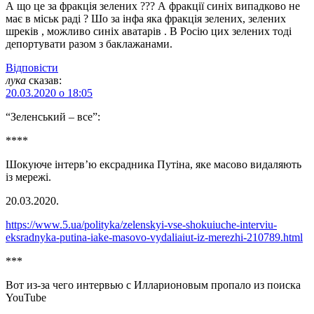
А що це за фракція зелених ??? А фракції синіх випадково не
має в міськ раді ? Шо за інфа яка фракція зелених, зелених
шреків , можливо синіх аватарів . В Росію цих зелених тоді
депортувати разом з баклажанами.
Відповіcти
лука
сказав:
20.03.2020 о 18:05
“Зеленський – все”:
****
Шокуюче інтерв’ю ексрадника Путіна, яке масово видаляють
із мережі.
20.03.2020.
https://www.5.ua/polityka/zelenskyi-vse-shokuiuche-interviu-
eksradnyka-putina-iake-masovo-vydaliaiut-iz-merezhi-210789.html
***
Вот из-за чего интервью с Илларионовым пропало из поиска
YouTube