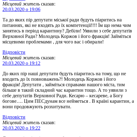
Місцевий житель
сказав:
20.03.2020 о 19:06
Та до яких пір депутати міської ради будуть піаритись на
питаннях, які не входять до їх компетенції!!!! Їм що нема чим
занятись в період карантину? Дебіли! Уявили з себе депутатів
Верховної Ради? Молодець Коржов і його фракція! Займіться
місцевими проблемами , для чого вас і обирали!
Відповіcти
Місцевий житель
сказав:
20.03.2020 о 19:12
До яких пір наші депутати будуть піаритись на тому, що не
входить до їх повноважень?! Молодець Коржов і його
фракція! Депутати , займіться справами нашого міста, тим
більше в такий складний час карантин тощо. А то уявили з
себе депутатів Верховної Ради. Кесарю – кесареве, а Богу
богове…. Цим ПЕСдунам все нейметься . В країні карантин, а
вони продовжують розхитувати.
Відповіcти
Місцевий житель
сказав:
20.03.2020 о 19:22