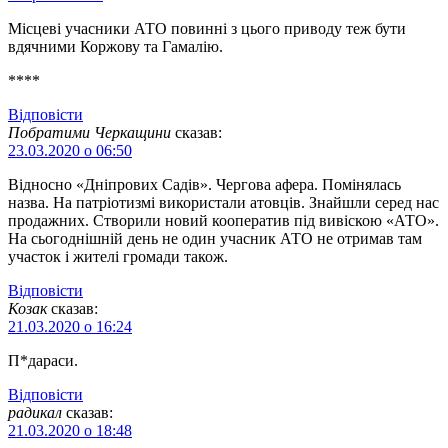
Місцеві учасники АТО повинні з цього приводу теж бути
вдячними Коржову та Гамалію.
****
Відповіcти
Побратими Черкащини
сказав:
23.03.2020 о 06:50
Відносно «Дніпрових Садів». Чергова афера. Помінялась
назва. На патріотизмі використали атовців. Знайшли серед нас
продажних. Створили новий кооператив під вивіскою «АТО».
На сьогоднішній день не один учасник АТО не отримав там
участок і жителі громади також.
Відповіcти
Козак
сказав:
21.03.2020 о 16:24
П*дараси.
Відповіcти
радикал
сказав:
21.03.2020 о 18:48