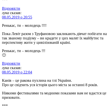
***
Відповіcти
лука
сказав:
08.05.2019 о 20:55
Ренькас, ти – молодець !!!!
Пока Левіт разом з Труфановою закликають дівчат побігати на
так званому подіуму – ви крадете у цих малят їх майбутнє та
перспективу жити у цивілізованій країні.
Ренькас, ти – молодець !!!
🙂
Відповіcти
лука
сказав:
08.05.2019 о 22:04
Канів – це ракова пухлина на тлі України.
Про це свідчить уся історія цього міста за останні 8 років.
Ніякими фестивалями та модними показами вам не вдастся це
приховати.
***