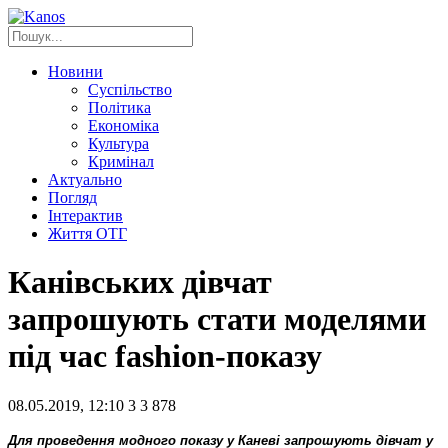
Новини
Суспільство
Політика
Економіка
Культура
Кримінал
Актуально
Погляд
Інтерактив
Життя ОТГ
Канівських дівчат
запрошують стати моделями
під час fashion-показу
08.05.2019, 12:10
3
3 878
Для проведення модного показу у Каневі запрошують дівчат у