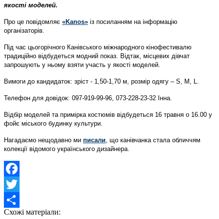
якості моделей.
Про це повідомляє
«Kanos»
із посиланням на інформацію
організаторів.
Під час цьогорічного Канівського міжнародного кінофестивалю
традиційно відбудеться модний показ. Відтак, місцевих дівчат
запрошують у ньому взяти участь у якості моделей.
Вимоги до кандидаток: зріст - 1,50-1,70 м, розмір одягу – S, M, L.
Телефон для довідок: 097-919-99-96, 073-228-23-32 Інна.
Відбір моделей та примірка костюмів відбудеться 16 травня о 16.00 у
фойє міського будинку культури.
Нагадаємо нещодавно ми
писали
, що канівчанка стала обличчям
колекції відомого українського дизайнера.
Facebook
Twitter
Схожі матеріали:
Share