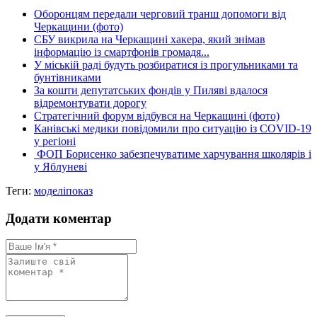
Оборонцям передали черговий транш допомоги від
Черкащини (фото)
СБУ викрила на Черкащині хакера, який знімав
інформацію із смартфонів громадя...
У міській раді будуть розбиратися із прогульниками та
бунтівниками
За кошти депутатських фондів у Пиляві вдалося
відремонтувати дорогу
Стратегічний форум відбувся на Черкащині (фото)
Канівські медики повідомили про ситуацію із COVID-19
у регіоні
ФОП Борисенко забезпечуватиме харчування школярів і
у Яблуневі
Теги:
моделі
показ
Додати коментар