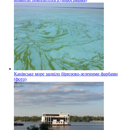
Канівське море зацвіло бірюзово-зеленими фарбами
(фото)