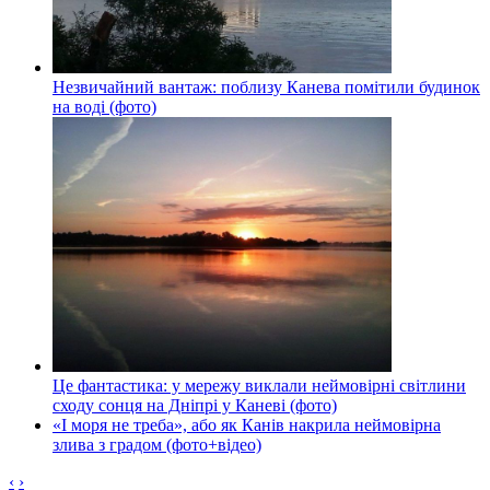
Незвичайний вантаж: поблизу Канева помітили будинок
на воді (фото)
Це фантастика: у мережу виклали неймовірні світлини
сходу сонця на Дніпрі у Каневі (фото)
«І моря не треба», або як Канів накрила неймовірна
злива з градом (фото+відео)
‹
›