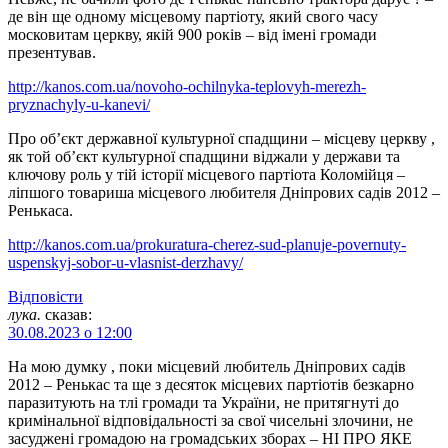
де він ще одному місцевому партіоту, який свого часу
московитам церкву, якій 900 років – від імені громади
презентував.
http://kanos.com.ua/novoho-ochilnyka-teplovyh-merezh-
pryznachyly-u-kanevi/
Про об’єкт державної культурної спадщини – місцеву церкву ,
як той об’єкт культурної спадщини віджали у держави та
ключову роль у тій історії місцевого партіота Коломійця –
ліпшого товариша місцевого любителя Дніпрових садів 2012 –
Ренькаса.
http://kanos.com.ua/prokuratura-cherez-sud-planuje-povernuty-
uspenskyj-sobor-u-vlasnist-derzhavy/
Відповіcти
лука.
сказав:
30.08.2023 о 12:00
На мою думку , поки місцевий любитель Дніпрових садів
2012 – Ренькас та ще з десяток місцевих партіотів безкарно
паразитують на тлі громади та України, не притягнуті до
кримінальної відповідальності за свої чисельні злочини, не
засуджені громадою на громадських зборах – НІ ПРО ЯКЕ