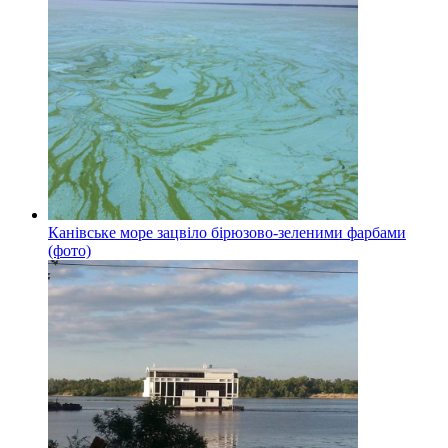
Канівське море зацвіло бірюзово-зеленими фарбами
(фото)