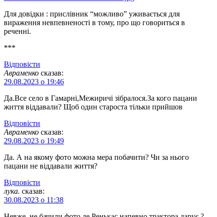
Для довідки : прислівник “можливо” уживається для
вираження невпевненості в тому, про що говориться в
реченні.
***
Відповіcти
Авраменко
сказав:
29.08.2023 о 19:46
Да.Все село в Гамарні,Межиричі зібралося.За кого пацани
життя віддавали? Щоб один староста тільки прийшов
Відповіcти
Авраменко
сказав:
29.08.2023 о 19:49
Да. А на якому фото можна мера побачити? Чи за нього
пацани не віддавали життя?
Відповіcти
лука.
сказав:
30.08.2023 о 11:38
Невже, не бачили фото де Ренькас напевно трактора дарує ? –