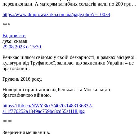
перевиконали. А матерям загиблих солдатів дали по 200 грн…
https://www.dniprowazirka.com.ua/page.php?c=10039
***
Відповіcти
лука.
сказав:
29.08.2023 о 15:39
Ренькас цілком свідомо у своїй безкарності, в рамках місцевої
культури від Труфанової, заливає, що захисники України – це
братовбивці.
Грудень 2016 року.
Новорічні привітання від Ренькаса та Москальця з
братовбивчою війною.
https://i.ibb.co/NWY3kx5/4070-1483136832-
a11f776252a1349ac759bc8cd55af118.jpg
****
Звернення мешканців.