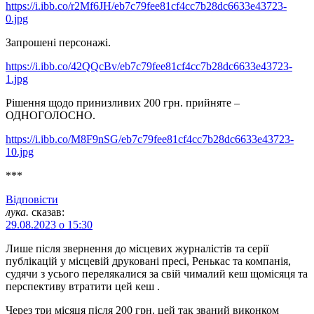
https://i.ibb.co/r2Mf6JH/eb7c79fee81cf4cc7b28dc6633e43723-
0.jpg
Запрошені персонажі.
https://i.ibb.co/42QQcBv/eb7c79fee81cf4cc7b28dc6633e43723-
1.jpg
Рішення щодо принизливих 200 грн. прийняте –
ОДНОГОЛОСНО.
https://i.ibb.co/M8F9nSG/eb7c79fee81cf4cc7b28dc6633e43723-
10.jpg
***
Відповіcти
лука.
сказав:
29.08.2023 о 15:30
Лише після звернення до місцевих журналістів та серії
публікацій у місцевій друковані пресі, Ренькас та компанія,
судячи з усього перелякалися за свій чималий кеш щомісяця та
перспективу втратити цей кеш .
Через три місяця після 200 грн. цей так званий виконком