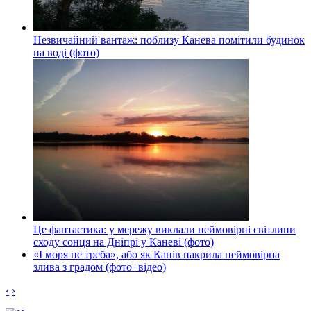
Незвичайний вантаж: поблизу Канева помітили будинок
на воді (фото)
Це фантастика: у мережу виклали неймовірні світлини
сходу сонця на Дніпрі у Каневі (фото)
«І моря не треба», або як Канів накрила неймовірна
злива з градом (фото+відео)
‹
›