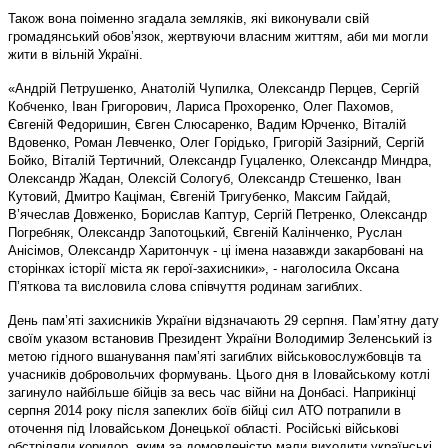
Також вона поіменно згадала земляків, які виконували свій
громадянський обов’язок, жертвуючи власним життям, аби ми могли
жити в вільній Україні.
«Андрій Петрушенко, Анатолій Чупилка, Олександр Перцев, Сергій
Кобченко, Іван Григорович, Лариса Прохоренко, Олег Пахомов,
Євгеній Федоришин, Євген Слюсаренко, Вадим Юрченко, Віталій
Вдовенко, Роман Левченко, Олег Горідько, Григорій Зазірний, Сергій
Бойко, Віталій Тертичний, Олександр Гуцаленко, Олександр Миндра,
Олександр Жадан, Олексій Сологуб, Олександр Стешенко, Іван
Кутовий, Дмитро Каціман, Євгеній Тригубенко, Максим Гайдай,
В’ячеслав Довженко, Борислав Каптур, Сергій Петренко, Олександр
Погребняк, Олександр Запотоцький, Євгеній Калінченко, Руслан
Анісімов, Олександр Харитончук - ці імена назавжди закарбовані на
сторінках історії міста як герої-захисники», - наголосила Оксана
П’яткова та висловила слова співчуття родинам загиблих.
День пам’яті захисників України відзначають 29 серпня. Пам’ятну дату
своїм указом встановив Президент України Володимир Зеленський із
метою гідного вшанування пам’яті загиблих військовослужбовців та
учасників добровольчих формувань. Цього дня в Іловайському котлі
загинуло найбільше бійців за весь час війни на Донбасі. Наприкінці
серпня 2014 року після запеклих боїв бійці сил АТО потрапили в
оточення під Іловайськом Донецької області. Російські військові
обстріляли коридор, яким за домовленістю мали виходити українські