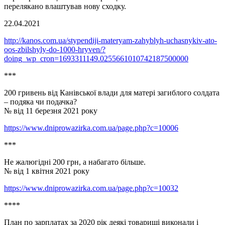
перелякано влаштував нову сходку.
22.04.2021
http://kanos.com.ua/stypendiji-materyam-zahyblyh-uchasnykiv-ato-
oos-zbilshyly-do-1000-hryven/?
doing_wp_cron=1693311149.0255661010742187500000
***
200 гривень від Канівської влади для матері загиблого солдата
– подяка чи подачка?
№ від 11 березня 2021 року
https://www.dniprowazirka.com.ua/page.php?c=10006
***
Не жалюгідні 200 грн, а набагато більше.
№ від 1 квітня 2021 року
https://www.dniprowazirka.com.ua/page.php?c=10032
****
План по зарплатах за 2020 рік деякі товариші виконали і