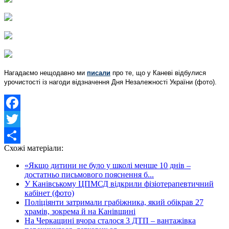
Нагадаємо нещодавно ми
писали
про те, що у Каневі відбулися
урочистості із нагоди відзначення Дня Незалежності України (фото).
Facebook
Twitter
Схожі матеріали:
Share
«Якщо дитини не було у школі менше 10 днів –
достатньо письмового пояснення б...
У Канівському ЦПМСД відкрили фізіотерапевтичний
кабінет (фото)
Поліціянти затримали грабіжника, який обікрав 27
храмів, зокрема й на Канівщині
На Черкащині вчора сталося 3 ДТП – вантажівка