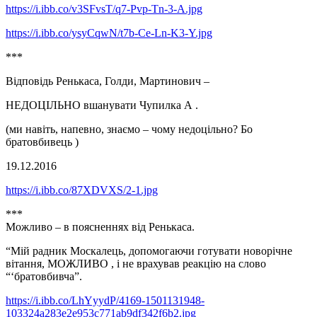
https://i.ibb.co/v3SFvsT/q7-Pvp-Tn-3-A.jpg
https://i.ibb.co/ysyCqwN/t7b-Ce-Ln-K3-Y.jpg
***
Відповідь Ренькаса, Голди, Мартинович –
НЕДОЦІЛЬНО вшанувати Чупилка А .
(ми навіть, напевно, знаємо – чому недоцільно? Бо
братовбивець )
19.12.2016
https://i.ibb.co/87XDVXS/2-1.jpg
***
Можливо – в поясненнях від Ренькаса.
“Мій радник Москалець, допомогаючи готувати новорічне
вітання, МОЖЛИВО , і не врахував реакцію на слово
“‘братовбивча”.
https://i.ibb.co/LhYyydP/4169-1501131948-
103324a283e2e953c771ab9df342f6b2.jpg