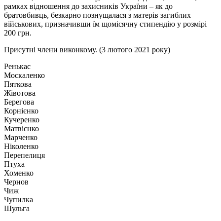
рамках відношення до захисників України – як до
братовбивць, безкарно познущалася з матерів загиблих
військових, призначивши їм щомісячну стипендію у розмірі
200 грн.
Присутні члени виконкому. (3 лютого 2021 року)
Ренькас
Москаленко
Пяткова
Жівотова
Берегова
Корнієнко
Кучеренко
Матвієнко
Марченко
Ніколенко
Перепелиця
Птуха
Хоменко
Чернов
Чиж
Чупилка
Шульга