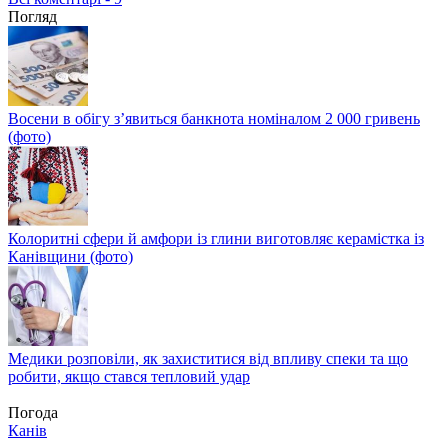
Погляд
Восени в обігу з’явиться банкнота номіналом 2 000 гривень
(фото)
Колоритні сфери й амфори із глини виготовляє керамістка із
Канівщини (фото)
Медики розповіли, як захиститися від впливу спеки та що
робити, якщо стався тепловий удар
Погода
Канів