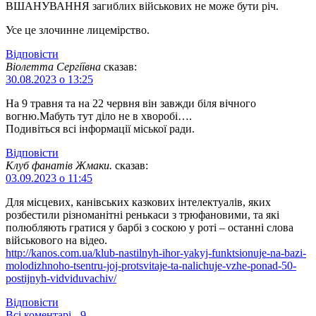
ВШАНУВАННЯ загиблих військових не може бути річ.
Усе це злочинне лицемірство.
Відповіcти
Віолетта Сергіївна
сказав:
30.08.2023 о 13:25
На 9 травня та на 22 червня він завжди біля вічного
вогню.Мабуть тут діло не в хворобі….
Подивіться всі інформації міської ради.
Відповіcти
Клуб фанатів Жмаки.
сказав:
03.09.2023 о 11:45
Для місцевих, канівських казкових інтелектуалів, яких
розбестили різноманітні ренькаси з трюфановими, та які
полюбляють гратися у барбі з соскою у роті – останні слова
військового на відео.
http://kanos.com.ua/klub-nastilnyh-ihor-yakyj-funktsionuje-na-bazi-
molodizhnoho-tsentru-joj-protsvitaje-ta-nalichuje-vzhe-ponad-50-
postijnyh-vidviduvachiv/
Відповіcти
Всі коментарі - 9