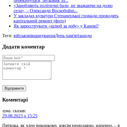
перекинулася, легковик зл...
«Заробляють політичні бали, не зважаючи на долю
села», – Олександр Воскобойні...
У закладах культури Степанецької громади проводять
капітальний ремонт (фото)
Як зареєструвати «шлюб за добу» у Каневі?
Теги:
військові
вшанування
День пам'яті
заходи
Додати коментар
Коментарі
лука.
сказав:
29.08.2023 о 15:25
Пяткова, як член виконкому, зовсім нещодавно, напевно, – в