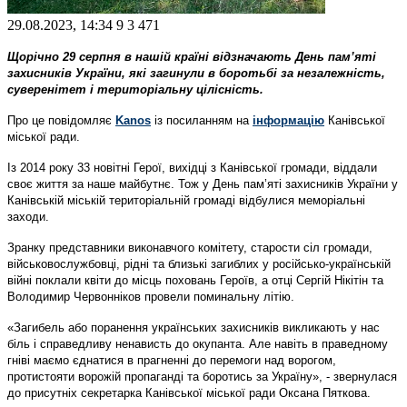
29.08.2023, 14:34
9
3 471
Щорічно 29 серпня в нашій країні відзначають День пам’яті
захисників України, які загинули в боротьбі за незалежність,
суверенітет і територіальну цілісність.
Про це повідомляє
Kanos
із посиланням на
інформацію
Канівської
міської ради.
Із 2014 року 33 новітні Герої, вихідці з Канівської громади, віддали
своє життя за наше майбутнє. Тож у День пам’яті захисників України у
Канівській міській територіальній громаді відбулися меморіальні
заходи.
Зранку представники виконавчого комітету, старости сіл громади,
військовослужбовці, рідні та близькі загиблих у російсько-українській
війні поклали квіти до місць поховань Героїв, а отці Сергій Нікітін та
Володимир Червонніков провели поминальну літію.
«Загибель або поранення українських захисників викликають у нас
біль і справедливу ненависть до окупанта. Але навіть в праведному
гніві маємо єднатися в прагненні до перемоги над ворогом,
протистояти ворожій пропаганді та боротись за Україну», - звернулася
до присутніх секретарка Канівської міської ради Оксана Пяткова.