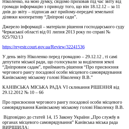
Ніколенко, на мою думку, свідомо приховав під час звіту від
громади інформацію з приводу того, що він 18.12.12 – за 11
днів до звіту – підписав акт прийому-передачі земельної
ділянки кооперативу “Дніпрові сади”.
Джерело інформації – матеріали рішення господарського суду
Черкаської області від 01 липня 2013 року по справі №
925/702/13
https://reyestr.court.gov.ua/Review/32241536
У день звіту Ніколенко перед громадою – 29.12.12 , ті самі
депутати міської ради, що голосували за виділення землі
“Дніпровим садам”, приймають рішення “Про присвоєння
чергового рангу посадової особи місцевого самоврядування
Канівському міському голові Ніколенку В.В.”
КАНІВСЬКА МІСЬКА РАДА VІ скликання РІШЕННЯ від
29.12.2012 № 10 – 66
Про присвоєння чергового рангу посадової особи місцевого
самоврядування Канівському міському голові Ніколенку В.В.
Відповідно до статей 14, 15 Закону України „Про службу в
органах місцевого самоврядування” Канівська міська рада
ВИРІШИЛА: