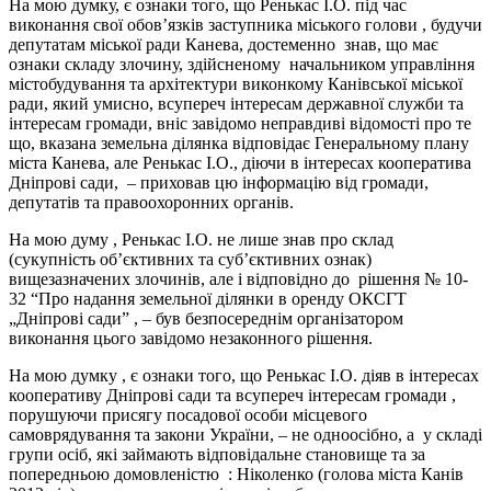
На мою думку, є ознаки того, що Ренькас І.О. під час
виконання свої обов’язків заступника міського голови , будучи
депутатам міської ради Канева, достеменно знав, що має
ознаки складу злочину, здійсненому начальником управління
містобудування та архітектури виконкому Канівської міської
ради, який умисно, всупереч інтересам державної служби та
інтересам громади, вніс завідомо неправдиві відомості про те
що, вказана земельна ділянка відповідає Генеральному плану
міста Канева, але Ренькас І.О., діючи в інтересах кооператива
Дніпрові сади, – приховав цю інформацію від громади,
депутатів та правоохоронних органів.
На мою думу , Ренькас І.О. не лише знав про склад
(сукупність об’єктивних та суб’єктивних ознак)
вищезазначених злочинів, але і відповідно до рішення № 10-
32 “Про надання земельної ділянки в оренду ОКСГТ
„Дніпрові сади” , – був безпосереднім організатором
виконання цього завідомо незаконного рішення.
На мою думку , є ознаки того, що Ренькас І.О. діяв в інтересах
кооперативу Дніпрові сади та всупереч інтересам громади ,
порушуючи присягу посадової особи місцевого
самоврядування та закони України, – не одноосібно, а у складі
групи осіб, які займають відповідальне становище та за
попередньою домовленістю : Ніколенко (голова міста Канів