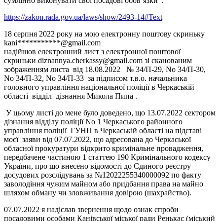
сумлінно виконувати свої посадові обов’язки”.
https://zakon.rada.gov.ua/laws/show/2493-14#Text
18 серпня 2022 року на мою електронну поштову скриньку
kani***********@gmail.com
надійшов електронний лист з електронної поштової
скриньки diznannya.cherkassy@gmail.com зі сканованим
зображенням листа від 18.08.2022 № 34/П-29, No 34/П-30,
No 34/П-32, No 34/П-33 за підписом т.в.о. начальника
головного управління національної поліції в Черкаській
області відділ дізнання Микола Пипа .
У цьому листі до мене було доведено, що 13.07.2022 сектором
дізнання відділу поліції No 1 Черкаського районного
управління поліції ГУНП в Черкаській області на підставі
моєї заяви від 07.07.2022, що адресована до Черкаської
обласної прокуратури відкрито кримінальне провадження,
передбачене частиною 1 статтею 190 Кримінального кодексу
України, про що внесено відомості до Єдиного реєстру
досудових розслідувань за №12022255340000092 по факту
заволодіння чужим майном або придбання права на майно
шляхом обману чи зловживання довірою (шахрайство).
07.07.2022 я надіслав звернення щодо ознак спроби
посадовими особами Канівської міської ради Ренькас (міський