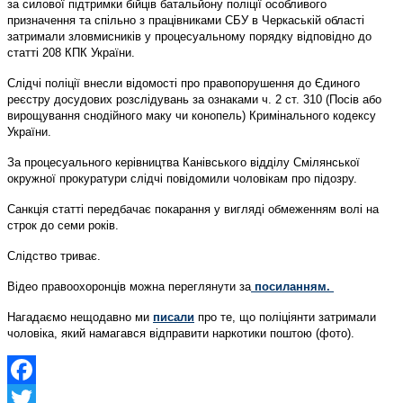
за силової підтримки бійців батальйону поліції особливого
призначення та спільно з працівниками СБУ в Черкаській області
затримали зловмисників у процесуальному порядку відповідно до
статті 208 КПК України.
Слідчі поліції внесли відомості про правопорушення до Єдиного
реєстру досудових розслідувань за ознаками ч. 2 ст. 310 (Посів або
вирощування снодійного маку чи конопель) Кримінального кодексу
України.
За процесуального керівництва Канівського відділу Смілянської
окружної прокуратури слідчі повідомили чоловікам про підозру.
Санкція статті передбачає покарання у вигляді обмеженням волі на
строк до семи років.
Слідство триває.
Відео правоохоронців можна переглянути за
посиланням.
Нагадаємо нещодавно ми
писали
про те, що поліціянти затримали
чоловіка, який намагався відправити наркотики поштою (фото).
Facebook