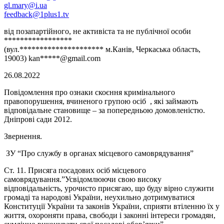
gl.mary@i.ua
feedback@1plus1.tv
від позапартійного, не активіста та не публічної особи
*****************
(вул.********************* м.Канів, Черкаська область,
19003) kan*****@gmail.com
26.08.2022
Повідомлення про ознаки скоєння кримінального
правопорушення, вчиненого групою осіб , які займають
відповідальне становище – за попередньою домовленістю.
Дніпрові сади 2012.
Звернення.
ЗУ “Про службу в органах місцевого самоврядування”
Ст. 11. Присяга посадових осіб місцевого
самоврядування.”Усвідомлюючи свою високу
відповідальність, урочисто присягаю, що буду вірно служити
громаді та народові України, неухильно дотримуватися
Конституції України та законів України, сприяти втіленню їх у
життя, охороняти права, свободи і законні інтереси громадян,