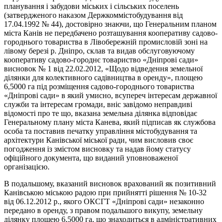
планування і забудови міських і сільських поселень
(затвердженого наказом Держкоммістобудування від
17.04.1992 № 44), достовірно знаючи, що Генеральним планом
міста Канів не передбачено розташування кооперативу садово-
городнього товариства в Лівобережній промисловій зоні на
лівому березі р. Дніпро, склав та видав обслуговуючому
кооперативу садово-городнє товариство «Дніпрові сади»
висновок № 1 від 22.02.2012, «Щодо відведення земельної
ділянки для колективного садівництва в оренду», площею
6,5000 га під розміщення садово-городнього товариства
«Дніпрові сади» в який умисно, всупереч інтересам державної
служби та інтересам громади, вніс завідомо неправдиві
відомості про те що, вказана земельна ділянка відповідає
Генеральному плану міста Канева, який підписав як службова
особа та поставив печатку управління містобудування та
архітектури Канівської міської ради, чим висловив своє
погодження із змістом висновку та надав йому статусу
офіційного документа, що виданий уповноваженої
організацією.
В подальшому, вказаний висновок врахований як позитивний
Канівською міською радою при прийнятті рішення № 10-32
від 06.12.2012 р., якого ОКСГТ «Дніпрові сади» незаконно
передано в оренду, з правом подальшого викупу, земельну
ділянку площею 6,5000 га, що знаходиться в адміністративних