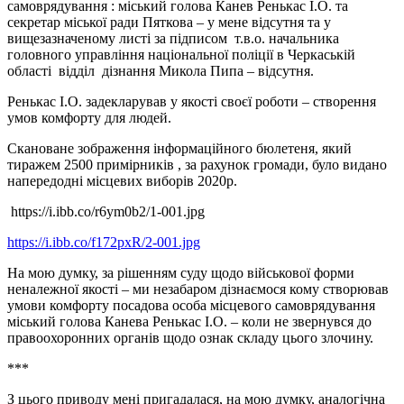
самоврядування : міський голова Канев Ренькас І.О. та
секретар міської ради Пяткова – у мене відсутня та у
вищезазначеному листі за підписом т.в.о. начальника
головного управління національної поліції в Черкаській
області відділ дізнання Микола Пипа – відсутня.
Ренькас І.О. задекларував у якості своєї роботи – створення
умов комфорту для людей.
Скановане зображення інформаційного бюлетеня, який
тиражем 2500 примірників , за рахунок громади, було видано
напередодні місцевих виборів 2020р.
https://i.ibb.co/r6ym0b2/1-001.jpg
https://i.ibb.co/f172pxR/2-001.jpg
На мою думку, за рішенням суду щодо військової форми
неналежної якості – ми незабаром дізнаємося кому створював
умови комфорту посадова особа місцевого самоврядування
міський голова Канева Ренькас І.О. – коли не звернувся до
правоохоронних органів щодо ознак складу цього злочину.
***
З цього приводу мені пригадалася, на мою думку, аналогічна