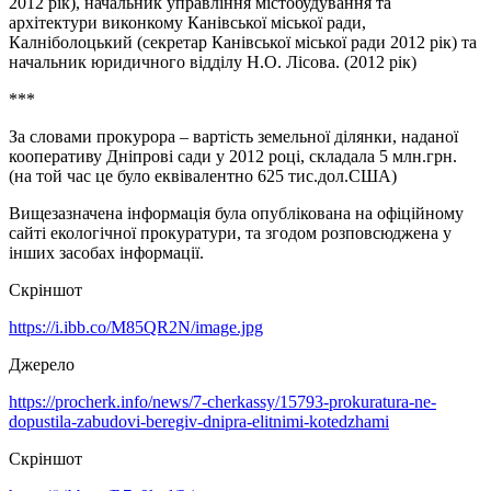
2012 рік), начальник управління містобудування та
архітектури виконкому Канівської міської ради,
Калніболоцький (секретар Канівської міської ради 2012 рік) та
начальник юридичного відділу Н.О. Лісова. (2012 рік)
***
За словами прокурора – вартість земельної ділянки, наданої
кооперативу Дніпрові сади у 2012 році, складала 5 млн.грн.
(на той час це було еквівалентно 625 тис.дол.США)
Вищезазначена інформація була опублікована на офіційному
сайті екологічної прокуратури, та згодом розповсюджена у
інших засобах інформації.
Скріншот
https://i.ibb.co/M85QR2N/image.jpg
Джерело
https://procherk.info/news/7-cherkassy/15793-prokuratura-ne-
dopustila-zabudovi-beregiv-dnipra-elitnimi-kotedzhami
Скріншот