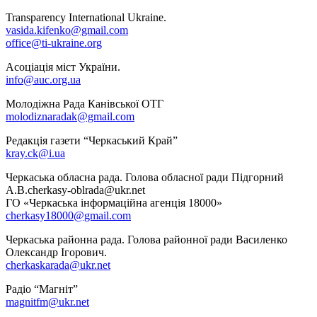
Transparency International Ukraine.
vasida.kifenko@gmail.com
office@ti-ukraine.org
Асоціація міст України.
info@auc.org.ua
Молодіжна Рада Канівської ОТГ
molodiznaradak@gmail.com
Редакція газети “Черкаський Край”
kray.ck@i.ua
Черкаська обласна рада. Голова обласної ради Підгорний
А.В.cherkasy-oblrada@ukr.net
ГО «Черкаська інформаційна агенція 18000»
cherkasy18000@gmail.com
Черкаська районна рада. Голова районної ради Василенко
Олександр Ігорович.
cherkaskarada@ukr.net
Радіо “Магніт”
magnitfm@ukr.net