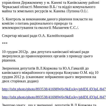
управління Держкомзему у м. Каневі та Канівському районі
Черкаської області /Миненко В.Б./ та відділ комунального
майна та земельних ресурсів м. Канева /Лупина О.І./.
5. Контроль за виконанням даного рішення покласти на
комісію з питань раціонального природо та
землекористування та екології /Маланчев Є.С./.
Секретар міської ради О.А. Калніболоцький
***
10 грудня 2012р. два депутата канівської міської ради
звернулися до правоохоронних органів з приводу цього
рішення.
Звернення депутатів В.Л.Коржова та Ю.А.Гамалій до
канівського міжрайонного прокурора Кожушко О.М. від 10
грудня 2012 р. (скановане зображення цього звернення на
двох сторінках додаю)
http://ixbt.photo/photo/893538/41698W6v9kEnJey/pbIDLjD3pL/847
http://ixbt.photo/photo/893538/41698W6v9kEnJey/pbIDLjD3pL/847
Звертаю увагу , що у зверненні депутатів В.Л.Коржова та