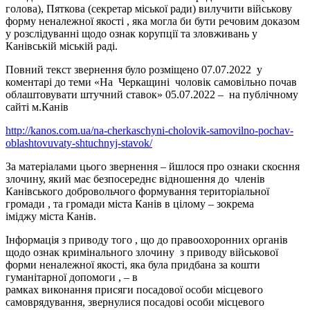
голова), Пяткова (секретар міської ради) вилучити військову
форму неналежної якості , яка могла би бути речовим доказом
у розслідуванні щодо ознак корупції та зловживань у
Канівській міській раді.
Повний текст звернення було розміщено 07.07.2022 у
коментарі до теми «На Черкащині чоловік самовільно почав
облаштовувати штучний ставок» 05.07.2022 – на публічному
сайті м.Канів
http://kanos.com.ua/na-cherkaschyni-cholovik-samovilno-pochav-
oblashtovuvaty-shtuchnyj-stavok/
За матеріалами цього звернення – йшлося про ознаки скоєння
злочину, який має безпосереднє відношення до членів
Канівського добровольчого формування територіальної
громади , та громади міста Канів в цілому – зокрема
іміджу міста Канів.
Інформація з приводу того , що до правоохоронних органів
щодо ознак кримінального злочину з приводу військової
форми неналежної якості, яка була придбана за кошти
гуманітарної допомоги , – в
рамках виконання присяги посадової особи місцевого
самоврядування, звернулися посадові особи місцевого