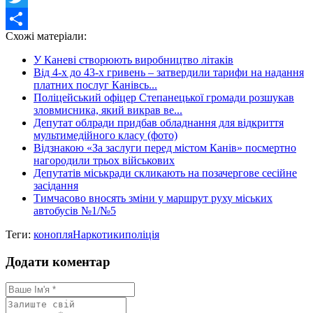
Twitter
Схожі матеріали:
Share
У Каневі створюють виробництво літаків
Від 4-х до 43-х гривень – затвердили тарифи на надання
платних послуг Канівсь...
Поліцейський офіцер Степанецької громади розшукав
зловмисника, який викрав ве...
Депутат облради придбав обладнання для відкриття
мультимедійного класу (фото)
Відзнакою «За заслуги перед містом Канів» посмертно
нагородили трьох військових
Депутатів міськради скликають на позачергове сесійне
засідання
Тимчасово вносять зміни у маршрут руху міських
автобусів №1/№5
Теги:
конопля
Наркотики
поліція
Додати коментар