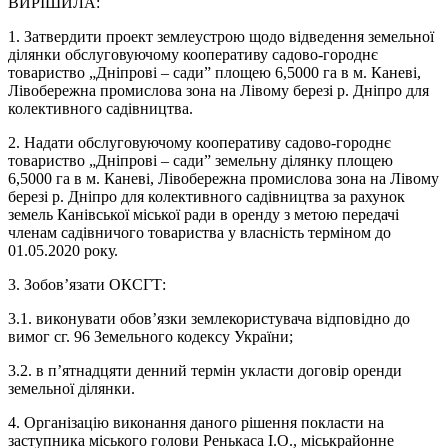
ВИРІШИЛА:
1. Затвердити проект землеустрою щодо відведення земельної
ділянки обслуговуючому кооперативу садово-городнє
товариство „Дніпрові – сади” площею 6,5000 га в м. Каневі,
Лівобережна промислова зона на Лівому березі р. Дніпро для
колективного садівництва.
2. Надати обслуговуючому кооперативу садово-городнє
товариство „Дніпрові – сади” земельну ділянку площею
6,5000 га в м. Каневі, Лівобережна промислова зона на Лівому
березі р. Дніпро для колективного садівництва за рахунок
земель Канівської міської ради в оренду з метою передачі
членам садівничого товариства у власність терміном до
01.05.2020 року.
3. Зобов’язати ОКСГТ:
3.1. виконувати обов’язки землекористувача відповідно до
вимог сг. 96 Земельного кодексу України;
3.2. в п’ятнадцяти денний термін укласти договір оренди
земельної ділянки.
4. Організацію виконання даного рішення покласти на
заступника міського голови Ренькаса І.О., міськрайонне