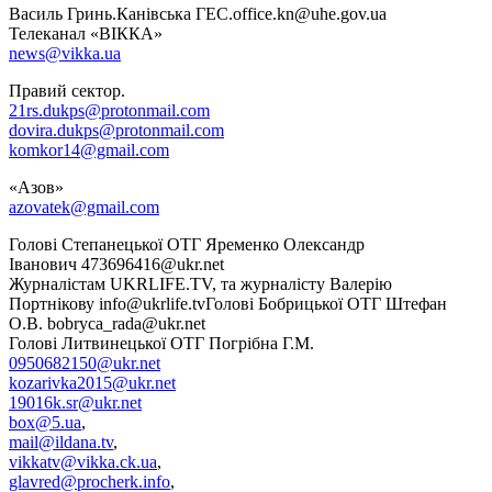
Василь Гринь.Канівська ГЕС.office.kn@uhe.gov.ua
Телеканал «ВІККА»
news@vikka.ua
Правий сектор.
21rs.dukps@protonmail.com
dovira.dukps@protonmail.com
komkor14@gmail.com
«Азов»
azovatek@gmail.com
Голові Степанецької ОТГ Яременко Олександр
Іванович 473696416@ukr.net
Журналістам UKRLIFE.TV, та журналісту Валерію
Портнікову info@ukrlife.tvГолові Бобрицької ОТГ Штефан
О.В. bobryca_rada@ukr.net
Голові Литвинецької ОТГ Погрібна Г.М.
0950682150@ukr.net
kozarivka2015@ukr.net
19016k.sr@ukr.net
box@5.ua
,
mail@ildana.tv
,
vikkatv@vikka.ck.ua
,
glavred@procherk.info
,