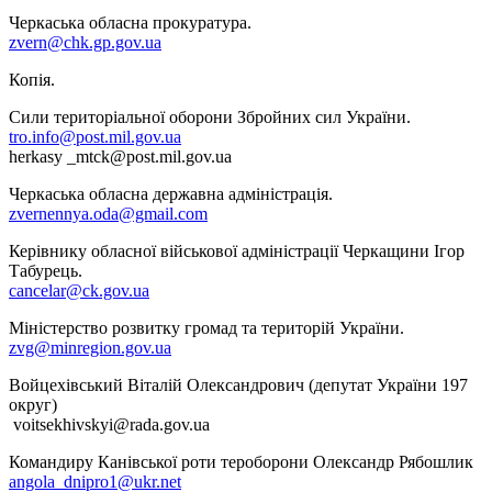
Черкаська обласна прокуратура.
zvern@chk.gp.gov.ua
Копія.
Сили територіальної оборони Збройних сил України.
tro.info@post.mil.gov.ua
herkasy _mtck@post.mil.gov.uа
Черкаська обласна державна адміністрація.
zvernennya.oda@gmail.com
Керівнику обласної військової адміністрації Черкащини Ігор
Табурець.
cancelar@ck.gov.ua
Міністерство розвитку громад та територій України.
zvg@minregion.gov.ua
Войцехівський Віталій Олександрович (депутат України 197
округ)
voitsekhivskyi@rada.gov.ua
Командиру Канівської роти тероборони Олександр Рябошлик
angola_dnipro1@ukr.net