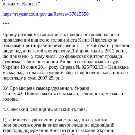
межах м. Канева.”
https://reyestr.court.gov.ua/Review/37615650
***
Прошу розглянути можливість відкриття кримінального
провадження відносно голови міста Канів Ніколенко за
ознаками протиправної бездіяльності – у контексті рішення
щодо надання землі кооперативу Дніпрові сади у 2012 році ,
що призвело у тому числі до фінансових витрат громади.
(зокрема, згідно постанови Вищого господарського суду
України 13 січня 2014 року Справа № 925/702/13 – Канівська
міська рада сплатила судовий збір за здійснення касаційного
перегляду в сумі 2007,25грн.)
ЗУ Про місцеве самоврядування в Україні .
Стаття 42. Повноваження сільського, селищного, міського
голови.
4. Сільський, селищний, міський голова:
1) забезпечує здійснення у межах наданих законом
повноважень органів виконавчої влади на відповідній
території, додержання Конституції та законів України,