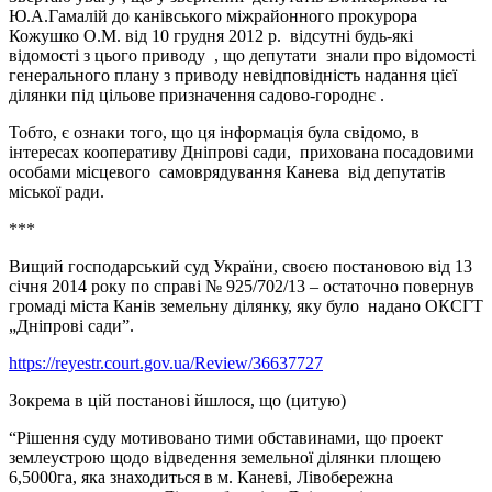
Ю.А.Гамалій до канівського міжрайонного прокурора
Кожушко О.М. від 10 грудня 2012 р. відсутні будь-які
відомості з цього приводу , що депутати знали про відомості
генерального плану з приводу невідповідність надання цієї
ділянки під цільове призначення садово-городнє .
Тобто, є ознаки того, що ця інформація була свідомо, в
інтересах кооперативу Дніпрові сади, прихована посадовими
особами місцевого самоврядування Канева від депутатів
міської ради.
***
Вищий господарський суд України, своєю постановою від 13
січня 2014 року по справі № 925/702/13 – остаточно повернув
громаді міста Канів земельну ділянку, яку було надано ОКСГТ
„Дніпрові сади”.
https://reyestr.court.gov.ua/Review/36637727
Зокрема в цій постанові йшлося, що (цитую)
“Рішення суду мотивовано тими обставинами, що проект
землеустрою щодо відведення земельної ділянки площею
6,5000га, яка знаходиться в м. Каневі, Лівобережна