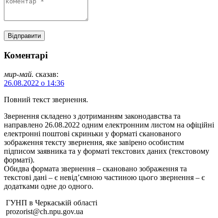
Коментарі
мир-май.
сказав:
26.08.2022 о 14:36
Повний текст звернення.
Звернення складено з дотриманням законодавства та
направлено 26.08.2022 одним електронним листом на офіційні
електронні поштові скриньки у форматі сканованого
зображення тексту звернення, яке завірено особистим
підписом заявника та у форматі текстових даних (текстовому
форматі).
Обидва формата звернення – скановано зображення та
текстові дані – є невід’ємною частиною цього звернення – є
додатками одне до одного.
ГУНП в Черкаській області
prozorist@ch.npu.gov.ua