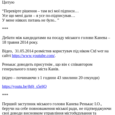
Цитую
“Перевірте рішення – там всі мої підписи…
Усе що мені дали – я усе по-підписував…
У мене ніяких питань не було.. ”
***
Дебати між кандидатами на посаду міського голови Канева –
18 травня 2014 року.
Відео, 31.05.2014 розмістив користувач під ніком Ctd wer на
сайті
https://www.youtube.com/
.
Ренькас доводить присутнім , що він є співавтором
генерального плану міста Канів.
(відео – починаючи з 1 години 43 хвилини 20 секунди)
https://youtu.be/jh0j_s5eljQ
***
Перший заступник міського голови Канева Ренькас І.О.,
беручи на себе повноваження міської ради, не підтверджуючи
свої доводи висновком управління містобудування та