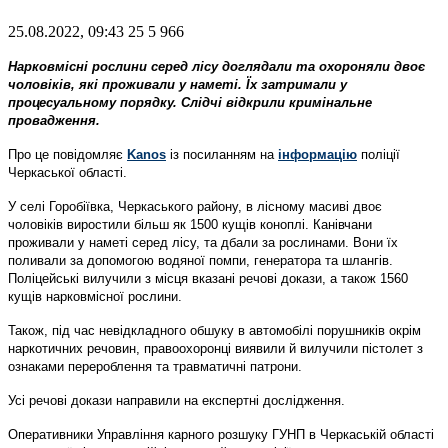
25.08.2022, 09:43
25
5 966
Нарковмісні рослини серед лісу доглядали та охороняли двоє
чоловіків, які проживали у наметі. Їх затримали у
процесуальному порядку. Слідчі відкрили кримінальне
провадження.
Про це повідомляє
Kanos
із посиланням на
інформацію
поліції
Черкаської області.
У селі Горобіївка, Черкаського району, в лісному масиві двоє
чоловіків виростили більш як 1500 кущів коноплі. Канівчани
проживали у наметі серед лісу, та дбали за рослинами. Вони їх
поливали за допомогою водяної помпи, генератора та шлангів.
Поліцейські вилучили з місця вказані речові докази, а також 1560
кущів нарковмісної рослини.
Також, під час невідкладного обшуку в автомобілі порушників окрім
наркотичних речовин, правоохоронці виявили й вилучили пістолет з
ознаками перероблення та травматичні патрони.
Усі речові докази направили на експертні дослідження.
Оперативники Управління карного розшуку ГУНП в Черкаській області