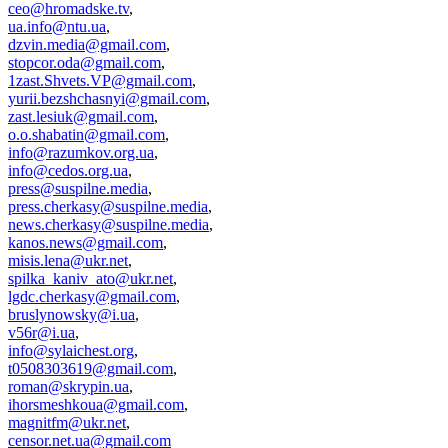
ceo@hromadske.tv
,
ua.info@ntu.ua
,
dzvin.media@gmail.com
,
stopcor.oda@gmail.com
,
1zast.Shvets.VP@gmail.com
,
yurii.bezshchasnyi@gmail.com
,
zast.lesiuk@gmail.com
,
o.o.shabatin@gmail.com
,
info@razumkov.org.ua
,
info@cedos.org.ua
,
press@suspilne.media
,
press.cherkasy@suspilne.media
,
news.cherkasy@suspilne.media
,
kanos.news@gmail.com
,
misis.lena@ukr.net
,
spilka_kaniv_ato@ukr.net
,
lgdc.cherkasy@gmail.com
,
bruslynowsky@i.ua
,
v56r@i.ua
,
info@sylaichest.org
,
t0508303619@gmail.com
,
roman@skrypin.ua
,
ihorsmeshkoua@gmail.com
,
magnitfm@ukr.net
,
censor.net.ua@gmail.com