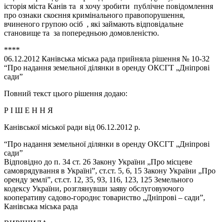
історія міста Канів та я хочу зробити публічне повідомлення
про ознаки скоєння кримінального правопорушення,
вчиненого групою осіб , які займають відповідальне
становище та за попередньою домовленістю.
****
06.12.2012 Канівська міська рада прийняла рішення № 10-32
“Про надання земельної ділянки в оренду ОКСГТ „Дніпрові
сади”
Повний текст цього рішення додаю:
Р І Ш Е Н Н Я
Канівської міської ради від 06.12.2012 р.
“Про надання земельної ділянки в оренду ОКСГТ „Дніпрові
сади”
Відповідно до п. 34 ст. 26 Закону України „Про місцеве
самоврядування в Україні”, ст.ст. 5, 6, 15 Закону України „Про
оренду землі”, ст.ст. 12, 35, 93, 116, 123, 125 Земельного
кодексу України, розглянувши заяву обслуговуючого
кооперативу садово-городнє товариство „Дніпрові – сади”,
Канівська міська рада