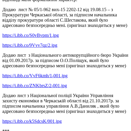
Додаю лист № 05/1-962 вих-15 2202-12 від 19.08.15 – з
Прокуратури Черкаської області, за підписом начальника
відділу прокуратури області С.Шестакова, який було
адресовано безпосередньо мені. (оригінал знаходиться у мене)
https://i.ibb.co/S0vBvpm/1.jpg
https://i.ibb.co/9Vvv7qz/2.jpg
Додаю лист з Національного антикорупційного бюро України
від 01.09.2017р. за підписом О.О.Поліщук, який було
адресовано безпосередньо мені (оригінал знаходиться у мене)
https://i.ibb.co/VvF6kmh/1-001.jpg
https://i.ibb.co/ZNKbrsZ/2-001.jpg
Додаю лист з Національної поліції України Управління
захисту економіки в Черкаській області від 21.10.2017р. за
підписом начальника управління А.В.Даниляк , який було
адресовано безпосередньо мені (оригінал знаходиться у мене)
https://i.ibb.co/k5SdcsK/001.jpg