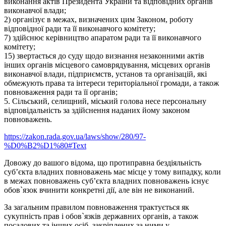
виконання актів Президента України та відповідних органів
виконавчої влади;
2) організує в межах, визначених цим Законом, роботу
відповідної ради та її виконавчого комітету;
7) здійснює керівництво апаратом ради та її виконавчого
комітету;
15) звертається до суду щодо визнання незаконними актів
інших органів місцевого самоврядування, місцевих органів
виконавчої влади, підприємств, установ та організацій, які
обмежують права та інтереси територіальної громади, а також
повноваження ради та її органів;
5. Сільський, селищний, міський голова несе персональну
відповідальність за здійснення наданих йому законом
повноважень.
https://zakon.rada.gov.ua/laws/show/280/97-
%D0%B2%D1%80#Text
Довожу до вашого відома, що протиправна бездіяльність
суб’єкта владних повноважень має місце у тому випадку, коли
в межах повноважень суб’єкта владних повноважень існує
обов`язок вчинити конкретні дії, але він не виконаний.
За загальним правилом повноваження трактується як
сукупність прав і обов`язків державних органів, а також
посадових та інших осіб, закріплених за ними у