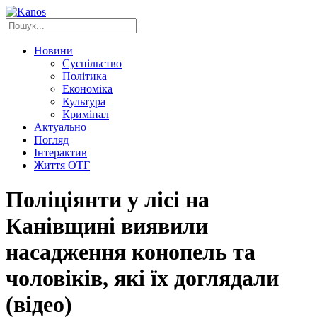
Новини
Суспільство
Політика
Економіка
Культура
Кримінал
Актуально
Погляд
Інтерактив
Життя ОТГ
Поліціянти у лісі на
Канівщині виявили
насадження конопель та
чоловіків, які їх доглядали
(відео)