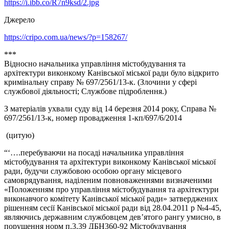
https://i.ibb.co/R7n9ksd/2.jpg
Джерело
https://cripo.com.ua/news/?p=158267/
***
Відносно начальника управління містобудування та
архітектури виконкому Канівської міської ради було відкрито
кримінальну справу № 697/2561/13-к. (Злочини у сфері
службової діяльності; Службове підроблення.)
З матеріалів ухвали суду від 14 березня 2014 року, Справа №
697/2561/13-к, номер провадження 1-кп/697/6/2014
(цитую)
“‘….перебуваючи на посаді начальника управління
містобудування та архітектури виконкому Канівської міської
ради, будучи службовою особою органу місцевого
самоврядування, наділеним повноваженнями визначеними
«Положенням про управління містобудування та архітектури
виконавчого комітету Канівської міської ради» затверджених
рішенням сесії Канівської міської ради від 28.04.2011 р №4-45,
являючись державним службовцем дев’ятого рангу умисно, в
порушення норм п.3.39 ДБН360-92 Містобудування