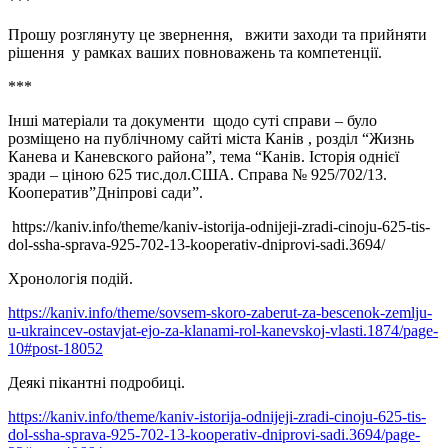
***
Прошу розглянуту це звернення, вжити заходи та прийняти
рішення у рамках ваших повноважень та компетенції.
***
Інші матеріали та документи щодо суті справи – було
розміщено на публічному сайті міста Канів , розділ “Жизнь
Канева и Каневского района”, тема “Канів. Історія однієї
зради – ціною 625 тис.дол.США. Справа № 925/702/13.
Кооператив”Дніпрові сади”.
https://kaniv.info/theme/kaniv-istorija-odnijeji-zradi-cinoju-625-tis-
dol-ssha-sprava-925-702-13-kooperativ-dniprovi-sadi.3694/
Хронологія подій.
https://kaniv.info/theme/sovsem-skoro-zaberut-za-bescenok-zemlju-
u-ukraincev-ostavjat-ejo-za-klanami-rol-kanevskoj-vlasti.1874/page-
10#post-18052
Деякі пікантні подробиці.
https://kaniv.info/theme/kaniv-istorija-odnijeji-zradi-cinoju-625-tis-
dol-ssha-sprava-925-702-13-kooperativ-dniprovi-sadi.3694/page-