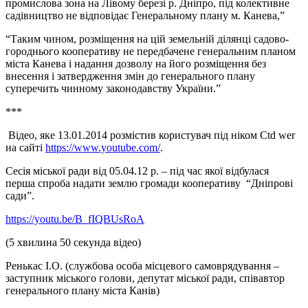
промислова зона на Лівому березі р. Дніпро, під колективне
садівництво не відповідає Генеральному плану м. Канева,”
“Таким чином, розміщення на цій земельній ділянці садово-
городнього кооперативу не передбачене генеральним планом
міста Канева і надання дозволу на його розміщення без
внесення і затвердження змін до генерального плану
суперечить чинному законодавству України.”
***
Відео, яке 13.01.2014 розмістив користувач під ніком Ctd wer
на сайті
https://www.youtube.com/
.
Сесія міської ради від 05.04.12 р. – під час якої відбулася
перша спроба надати землю громади кооперативу “Дніпрові
сади”.
https://youtu.be/B_fIQBUsRoA
(5 хвилина 50 секунда відео)
Ренькас І.О. (службова особа місцевого самоврядування –
заступник міського голови, депутат міської ради, співавтор
генерального плану міста Канів)