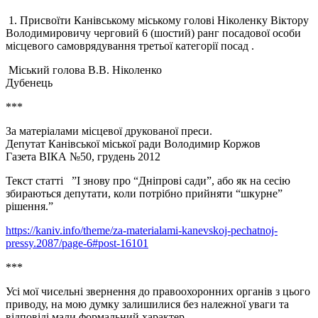
1. Присвоїти Канівському міському голові Ніколенку Віктору
Володимировичу черговий 6 (шостий) ранг посадової особи
місцевого самоврядування третьої категорії посад .
Міський голова В.В. Ніколенко
Дубенець
***
За матеріалами місцевої друкованої преси.
Депутат Канівської міської ради Володимир Коржов
Газета ВІКА №50, грудень 2012
Текст статті ”І знову про “Дніпрові сади”, або як на сесію
збираються депутати, коли потрібно прийняти “шкурне”
рішення.”
https://kaniv.info/theme/za-materialami-kanevskoj-pechatnoj-
pressy.2087/page-6#post-16101
***
Усі мої чисельні звернення до правоохоронних органів з цього
приводу, на мою думку залишилися без належної уваги та
відповіді мали формальний характер.