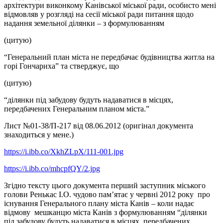
архітектури виконкому Канівської міської ради, особисто мені
відмовляв у розгляді на сесії міської ради питання щодо
надання земельної ділянки – з формулюванням
(цитую)
“Генеральний план міста не передбачає будівництва житла на
горі Гончариха” та стверджує, що
(цитую)
“ділянки під забудову будуть надаватися в місцях,
передбачених Генеральним планом міста.”
Лист №01-38/П-217 від 08.06.2012 (оригінал документа
знаходиться у мене.)
https://i.ibb.co/XkhZLpX/111-001.jpg
https://i.ibb.co/mhcpfQY/2.jpg
Згідно тексту цього документа перший заступник міського
голови Ренькас І.О. чудово пам’ятає у червні 2012 року про
існування Генерального плану міста Канів – коли надає
відмову мешканцю міста Канів з формулюванням “ділянки
під забудову будуть надаватися в місцях, передбачених