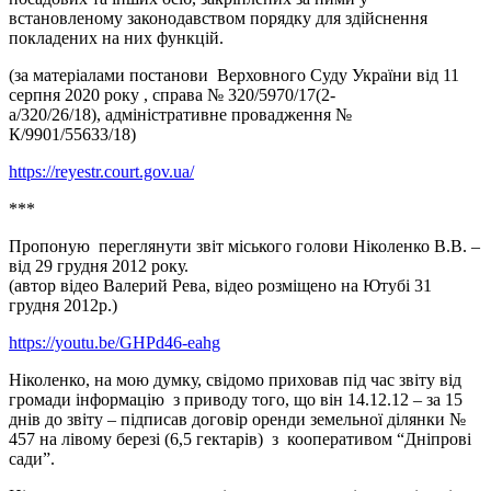
встановленому законодавством порядку для здійснення
покладених на них функцій.
(за матеріалами постанови Верховного Суду України від 11
серпня 2020 року , справа № 320/5970/17(2-
а/320/26/18), адміністративне провадження №
К/9901/55633/18)
https://reyestr.court.gov.ua/
***
Пропоную переглянути звіт міського голови Ніколенко В.В. –
від 29 грудня 2012 року.
(автор відео Валерий Рева, відео розміщено на Ютубі 31
грудня 2012р.)
https://youtu.be/GHPd46-eahg
Ніколенко, на мою думку, свідомо приховав під час звіту від
громади інформацію з приводу того, що він 14.12.12 – за 15
днів до звіту – підписав договір оренди земельної ділянки №
457 на лівому березі (6,5 гектарів) з кооперативом “Дніпрові
сади”.