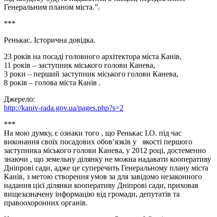
Генеральним планом міста.”.
***
Ренькас. Історична довідка.
23 років на посаді головного архітектора міста Канів,
11 років – заступник міського голови Канева,
3 роки – перший заступник міського голови Канева,
8 років – голова міста Канів .
Джерело:
http://kaniv-rada.gov.ua/pages.php?s=2
***
На мою думку, є ознаки того , що Ренькас І.О. під час
виконання своїх посадових обов’язків у якості першого
заступника міського голови Канева, у 2012 році, достеменно
знаючи , що земельну ділянку не можна надавати кооперативу
Дніпрові сади, адже це суперечить Генеральному плану міста
Канів, з метою створення умов за для завідомо незаконного
надання цієї ділянки кооперативу Дніпрові сади, приховав
вищезазначену інформацію від громади, депутатів та
правоохоронних органів.