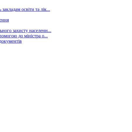
акладам освіти та лік...
ення
ьного захисту населенн...
помогою до міністра о...
 документів