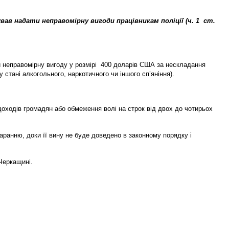
ав надати неправомірну вигоди працівникам поліції (ч. 1 ст.
ти неправомірну вигоду у розмірі 400 доларів США за нескладання
стані алкогольного, наркотичного чи іншого сп’яніння).
доходів громадян або обмеження волі на строк від двох до чотирьох
аранню, доки її вину не буде доведено в законному порядку і
Черкащині.