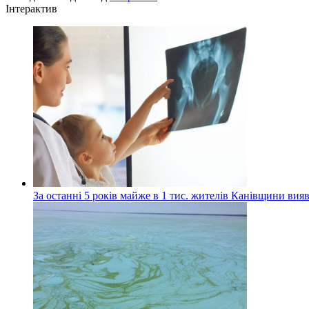
Інтерактив
За останні 5 років майже в 1 тис. жителів Канівщини вияв