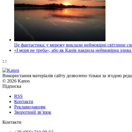
Це фантастика: у мережу виклали неймовірні світлини схо
«І моря не треба», або як Канів накрила неймовірна злива
‹
›
Використання матеріалів сайту дозволено тільки за згодою реда
© 2026 Kanos
Підписка
RSS
Контакти
Рекламодавцям
Зворотний зв’язок
Контакти