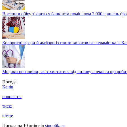
Восени в обігу з’явиться банкнота номіналом 2 000 гривень (фо
Колоритні сфери й амфори із глини виготовляє керамістка із К
Медики розповіли, як захиститися від впливу спеки та що роби
Погода
Канів
вологість:
тиск:
вітер:
Погода на 10 днів від
sinoptik.ua