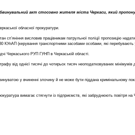
обвинувальний акт стосовно жителя міста Черкаси, який пропонув
ркаської обласної прокуратури.
тан сп’яніння висловив працівникам патрульної поліції пропозицію нада
30 КУпАП (керування транспортними засобами особами, які перебувають у 
дчі Черкаського РУП ГУНП в Черкаській області.
трафу від однієї тисячі до чотирьох тисяч неоподатковуваних мінімумів 
невинуватою у вчиненні злочину й не може бути піддана кримінальному пок
окуратура вимагає стягнути із підприємств, які забруднюють повітря на 