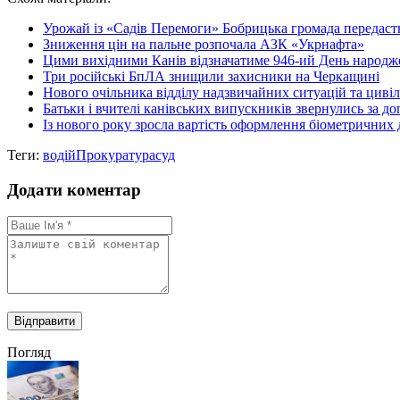
Share
Урожай із «Садів Перемоги» Бобрицька громада передасть з
Зниження цін на пальне розпочала АЗК «Укрнафта»
Цими вихідними Канів відзначатиме 946-ий День народж
Три російські БпЛА знищили захисники на Черкащині
Нового очільника відділу надзвичайних ситуацій та цивіл
Батьки і вчителі канівських випускників звернулись за до
Із нового року зросла вартість оформлення біометричних
Теги:
водій
Прокуратура
суд
Додати коментар
Погляд