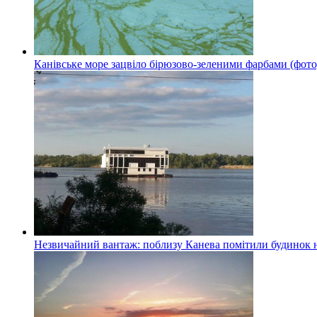
Канівське море зацвіло бірюзово-зеленими фарбами (фото
Незвичайний вантаж: поблизу Канева помітили будинок н