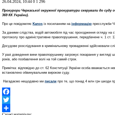
26.04.2024, 10:44
0
1 296
Прокурори Черкаської окружної прокуратури скерували до суду 
369 КК України).
Про це повідомляє
Kanos
із посиланням на
інформацію
пресслужби Че
За даними слідства, водій автомобіля під час проходження огляду на с
протоколу про адміністративне правопорушення, передбачене ч. 1 ст. 1
Досудове розслідування в кримінальному провадженні здійснювали слі
У разі доведення вини правопорушнику загрожує покарання у вигляді ш
років, або позбавлення волі на той самий строк.
Примітка: відповідно до ст. 62 Конституції України особа вважається 
встановлено обвинувальним вироком суду.
Нагадаємо нещодавно ми
писали
про те, що
понад 4 млн грн шкоди пр
Facebook
Twitter
Схожі матеріали: