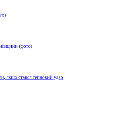
то)
анівщини (фото)
ти, якщо стався тепловий удар